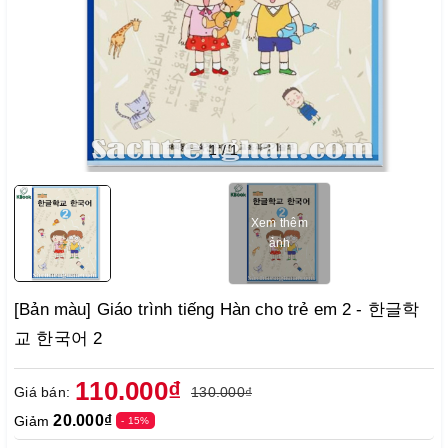
1
/
1
Xem thêm
ảnh
[Bản màu] Giáo trình tiếng Hàn cho trẻ em 2 - 한글학
교 한국어 2
110.000₫
Giá bán:
130.000₫
20.000₫
Giảm
- 15%