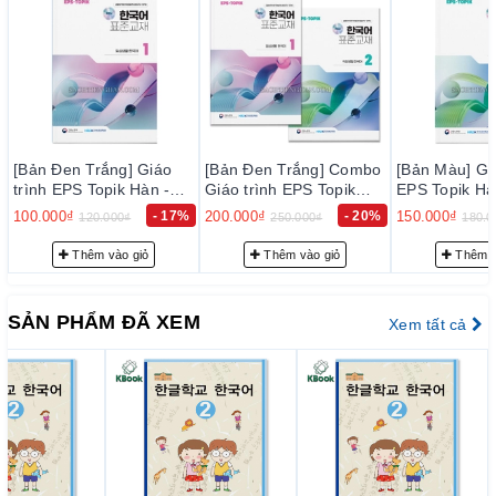
[Bản Đen Trắng] Combo
[Bản Màu] Giáo trình
[Bản Màu] G
Giáo trình EPS Topik
EPS Topik Hàn - Anh
EPS Topik H
Hàn - Anh Bản Mới 2024
Bản Mới 2024 Tập 2 -
Bản Mới 202
%
200.000₫
- 20%
150.000₫
- 17%
150.000₫
250.000₫
180.000₫
180
Tập 1+2 - EPS-Topik
EPS-Topik NEW 한국어
EPS-Topik
활
NEW 한국어 표준교재
표준교재 2 (일상생활 한
표준교재 1 
Thêm vào giỏ
Thêm vào giỏ
Thêm 
1+2 (일상생활 한국어)
국어)
국어)
SẢN PHẨM ĐÃ XEM
Xem tất cả