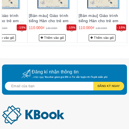
Giáo trình
[Bản màu] Giáo trình
[Bản màu] Giáo trình
cho trẻ em 2 -
tiếng Hàn cho trẻ em 2 -
tiếng Hàn cho trẻ em 2 -
국어 2
한글학교 한국어 2
한글학교 한국어 2
110.000₫
110.000₫
- 15%
- 15%
- 15%
0.000₫
130.000₫
130.000₫
m vào giỏ
Thêm vào giỏ
Thêm vào giỏ
Đăng kí nhận thông tin
...nhận ngay
Voucher giảm giá 10k
và
Tư vấn luyện thi Topik miễn phí
ĐĂNG KÝ NGAY