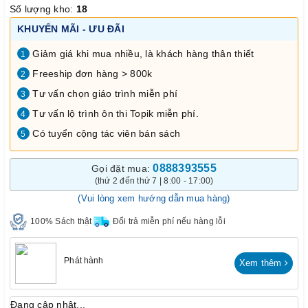
Số lượng kho:
18
KHUYẾN MÃI - ƯU ĐÃI
Giảm giá khi mua nhiều, là khách hàng thân thiết
1
Freeship đơn hàng > 800k
2
Tư vấn chọn giáo trình miễn phí
3
Tư vấn lộ trình ôn thi Topik miễn phí.
4
Có tuyển cộng tác viên bán sách
5
0888393555
Gọi đặt mua:
(thứ 2 đến thứ 7 | 8:00 - 17:00)
(Vui lòng xem hướng dẫn mua hàng)
100% Sách thật
Đổi trả miễn phí nếu hàng lỗi
Phát hành
Xem thêm
Đang cập nhật...