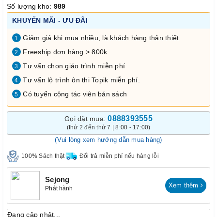
Số lượng kho:
989
KHUYẾN MÃI - ƯU ĐÃI
Giảm giá khi mua nhiều, là khách hàng thân thiết
1
Freeship đơn hàng > 800k
2
Tư vấn chọn giáo trình miễn phí
3
Tư vấn lộ trình ôn thi Topik miễn phí.
4
Có tuyển cộng tác viên bán sách
5
0888393555
Gọi đặt mua:
(thứ 2 đến thứ 7 | 8:00 - 17:00)
(Vui lòng xem hướng dẫn mua hàng)
100% Sách thật
Đổi trả miễn phí nếu hàng lỗi
Sejong
Xem thêm
Phát hành
Đang cập nhật...