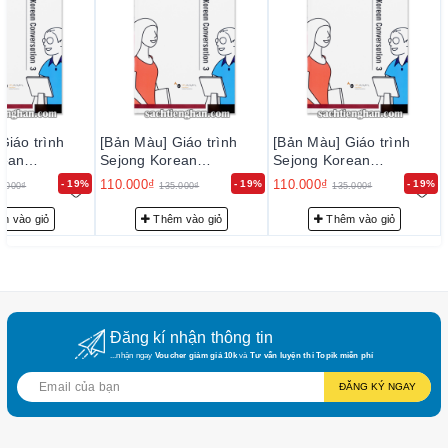
trinh-tieng-han-sejong-4
Tập 5:
https://sachtienghan.com/ban-mau-sgk-giao-
trinh-tieng-han-sejong-5
Tập 6:
https://sachtienghan.com/ban-mau-sgk-giao-
trinh-tieng-han-sejong-6
Tập 7:
https://sachtienghan.com/ban-mau-sgk-giao-
Giáo trình
[Bản Màu] Giáo trình
[Bản Màu] Giáo trình
rean
Sejong Korean
Sejong Korean
trinh-tieng-han-sejong-7
 - 세종한
Conversation 3 - 세종한
Conversation 3 - 세종한
110.000₫
110.000₫
- 19%
- 19%
- 19%
5.000₫
135.000₫
135.000₫
Tập 8 :
https://sachtienghan.com/ban-mau-sgk-giao-
3
국어 회화 3
국어 회화 3
trinh-tieng-han-sejong-8
m vào giỏ
Thêm vào giỏ
Thêm vào giỏ
Combo Sejong SGK + SBT
Combo Tập 1:
https://sachtienghan.com/ban-mau-
combo-sgk-sbt-giao-trinh-sejong-1
Combo Tập 2:
https://sachtienghan.com/ban-mau-
Đăng kí nhận thông tin
combo-sgk-sbt-giao-trinh-sejong-2
...nhận ngay
Voucher giảm giá 10k
và
Tư vấn luyện thi Topik miễn phí
Combo Tập 3:
https://sachtienghan.com/ban-mau-
ĐĂNG KÝ NGAY
combo-sgk-sbt-giao-trinh-sejong-3
Combo Tập 4:
https://sachtienghan.com/ban-mau-