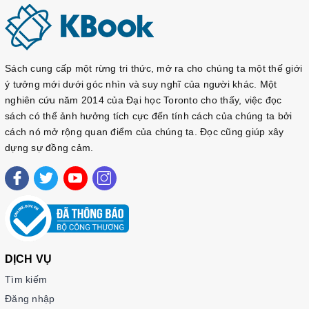
combo-sgk-sbt-giao-trinh-sejong-4
2. Sách bài tập Sejong (Tập 1-4) -
세종한국어 익힘책
Để củng cố kiến thức lý thuyết từ sách giáo khoa, bộ sách
bài tập Sejong bao gồm 4 tập từ Tập 1 đến Tập 4. Mỗi tập
Sách cung cấp một rừng tri thức, mở ra cho chúng ta một thế giới
sách cung cấp các bài tập phong phú để học viên luyện tập
ý tưởng mới dưới góc nhìn và suy nghĩ của người khác. Một
các kỹ năng nghe, nói, đọc, viết một cách thực tế và hiệu quả.
nghiên cứu năm 2014 của Đại học Toronto cho thấy, việc đọc
Các bài tập được thiết kế phù hợp với từng cấp độ, giúp học
sách có thể ảnh hưởng tích cực đến tính cách của chúng ta bởi
viên ôn tập và củng cố kiến thức đã học từ các bài học trước
cách nó mở rộng quan điểm của chúng ta. Đọc cũng giúp xây
đó.
dựng sự đồng cảm.
Link SBT
Tập 1:
https://sachtienghan.com/ban-mau-sbt-sejong-1
Tập 2:
https://sachtienghan.com/ban-mau-sbt-sejong-2
Tập 3:
https://sachtienghan.com/ban-mau-sbt-sejong-3
Tập 4:
https://sachtienghan.com/ban-mau-sbt-sejong-4
Combo 1~4:
https://sachtienghan.com/ban-mau-combo-
DỊCH VỤ
sbt-sejong-1-4
Tìm kiếm
Đăng nhập