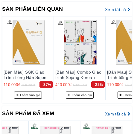
trong cuộc sống hằng ngày.
SẢN PHẨM LIÊN QUAN
Xem tất cả
Tập 5-6: Phát triển thêm về khả năng giao tiếp trong
các tình huống đa dạng, bao gồm cả giao tiếp tại nơi
làm việc, du lịch, và các hoạt động xã hội.
Tập 7-8: Các bài học ở cấp độ cao hơn, giúp học viên
nắm vững ngữ pháp phức tạp và nâng cao khả năng
diễn đạt và hiểu ngôn ngữ một cách tự nhiên và trôi
chảy
Link Sách
[Bản Màu] Combo Giáo
[Bản Màu] SGK Giáo
[Bản Màu] S
Sách Giáo khoa Sejong -
세종 한국어
trình Sejong Korean
Trình tiếng Hàn Sejong
Trình tiếng H
Conversation 1~4 - 세종
4 - 세종한국어 4
3- 세종한국어
Tập 1:
https://sachtienghan.com/ban-mau-sgk-giao-
420.000₫
- 22%
110.000₫
- 27%
110.000₫
540.000₫
150.000₫
150.0
한국어 회화 1 ~ 4
trinh-tieng-han-sejong-1
Thêm vào giỏ
Thêm vào giỏ
Thêm v
Tập 2:
https://sachtienghan.com/ban-mau-sgk-giao-
trinh-tieng-han-sejong-2
SẢN PHẨM ĐÃ XEM
Xem tất cả
Tập 3:
https://sachtienghan.com/ban-mau-sgk-giao-
trinh-tieng-han-sejong-3
Tập 4:
https://sachtienghan.com/ban-mau-sgk-giao-