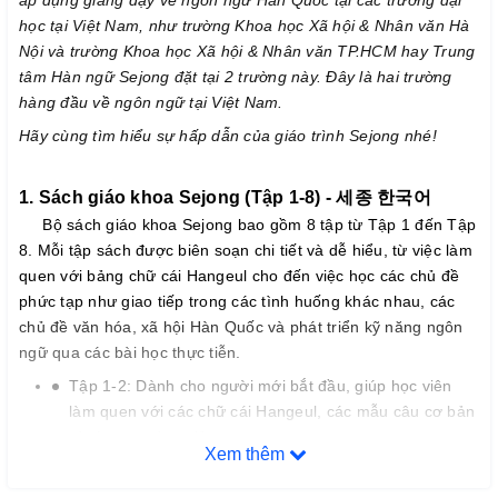
học tại Việt Nam, như trường Khoa học Xã hội & Nhân văn Hà
Nội và trường Khoa học Xã hội & Nhân văn TP.HCM hay Trung
tâm Hàn ngữ Sejong đặt tại 2 trường này. Đây là hai trường
hàng đầu về ngôn ngữ tại Việt Nam.
Hãy cùng tìm hiểu sự hấp dẫn của giáo trình Sejong nhé!
1. Sách giáo khoa Sejong (Tập 1-8) - 세종 한국어
Bộ sách giáo khoa Sejong bao gồm 8 tập từ Tập 1 đến Tập
8. Mỗi tập sách được biên soạn chi tiết và dễ hiểu, từ việc làm
quen với bảng chữ cái Hangeul cho đến việc học các chủ đề
phức tạp như giao tiếp trong các tình huống khác nhau, các
chủ đề văn hóa, xã hội Hàn Quốc và phát triển kỹ năng ngôn
ngữ qua các bài học thực tiễn.
Tập 1-2: Dành cho người mới bắt đầu, giúp học viên
làm quen với các chữ cái Hangeul, các mẫu câu cơ bản
và từ vựng đơn giản.
Xem thêm
Tập 3-4: Tiếp tục xây dựng nền tảng ngữ pháp và từ
vựng cơ bản, tập trung vào các tình huống giao tiếp