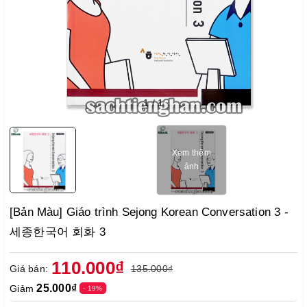
1
/
1
Xem thêm
ảnh
[Bản Màu] Giáo trình Sejong Korean Conversation 3 -
세종한국어 회화 3
110.000₫
Giá bán:
135.000₫
25.000₫
Giảm
- 19%