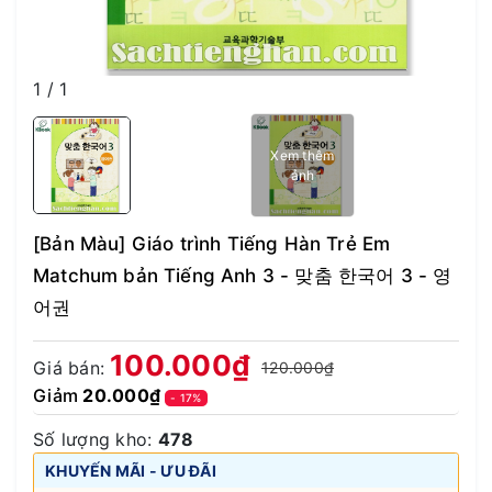
1
/
1
Xem thêm
ảnh
[Bản Màu] Giáo trình Tiếng Hàn Trẻ Em
Matchum bản Tiếng Anh 3 - 맞춤 한국어 3 - 영
어권
100.000₫
Giá bán:
120.000₫
Giảm
20.000₫
- 17%
Số lượng kho:
478
KHUYẾN MÃI - ƯU ĐÃI