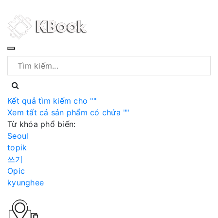
Mua số lượng lớn/sỉ xi
Kết quả tìm kiếm cho "
"
Xem tất cả sản phẩm có chứa "
"
Từ khóa phổ biến:
Seoul
topik
쓰기
Opic
kyunghee