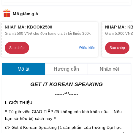
Mã giảm giá
NHẬP MÃ: KBOOK2500
NHẬP MÃ: K
Giảm 2500 VNĐ cho đơn hàng giá trị tối thiểu 300k
Giảm 5,000 VNĐ c
Sao chép
Điều kiện
Sao chép
Mô tả
Hướng dẫn
Nhận xét
GET IT KOREAN SPEAKING
------***------
I. GIỚI THIỆU
‼️ Từ giờ việc GIAO TIẾP đã không còn khó khăn nữa... Nếu
bạn sở hữu bộ sách này ‼️
👉 Get it Korean Speaking (1 sản phẩm của trường Đại học