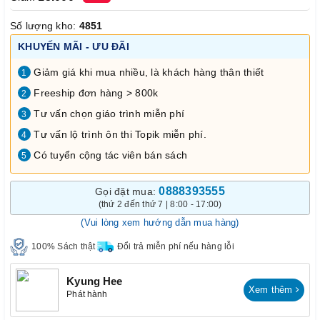
Số lượng kho:
4851
KHUYẾN MÃI - ƯU ĐÃI
Giảm giá khi mua nhiều, là khách hàng thân thiết
1
Freeship đơn hàng > 800k
2
Tư vấn chọn giáo trình miễn phí
3
Tư vấn lộ trình ôn thi Topik miễn phí.
4
Có tuyển cộng tác viên bán sách
5
0888393555
Gọi đặt mua:
(thứ 2 đến thứ 7 | 8:00 - 17:00)
(Vui lòng xem hướng dẫn mua hàng)
100% Sách thật
Đổi trả miễn phí nếu hàng lỗi
Kyung Hee
Xem thêm
Phát hành