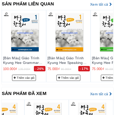
trong thời gian sớm nhất, nhằm đạt tiêu chuẩn chất lượng tốt
SẢN PHẨM LIÊN QUAN
Xem tất cả
với độ tin cậy cao, thoả mãn nhu cầu của khách hàng.
– Luôn luôn lắng nghe, luôn luôn cải tiến để chất lượng của
sản phẩm và dịch vụ ngày càng tốt hơn.
2. Cam k
ế
t v
ề
ph
ụ
c v
ụ
tr
ướ
c b
á
n h
à
ng:
Đội ngũ tư vấn viên của chúng tôi sẽ tư vấn thông tin trước
bán hàng cho quý khách những sự lựa chọn phù hợp nhất với
nhu cầu… nhằm giảm giúp khách hàng có sự lựa chọn phù
hợp với trình độ của mình.
[Bản Màu] Giáo Trình
[Bản Màu] Giáo Trình
[Bản Màu] Gi
3. Cam k
ế
t v
ề
ph
ụ
c v
ụ
sau b
á
n h
à
ng:
Kyung Hee Grammar
Kyung Hee Speaking
Kyung Hee R
bản mới - Tập 1 - 바로
bản mới - Tập 1 - 바로
mới - Tập 1
100.000₫
- 26%
75.000₫
- 17%
75.000₫
– Giao hàng nhanh và đúng thời gian theo yêu cầu.
135.000₫
90.000₫
90.000
한국어 문법 1
말하은 한국어 1
한국어 1
– Tư vấn FREE học tiếng Hàn, hướng dẫn thi Topik đạt điểm
Thêm vào giỏ
Thêm vào giỏ
Thêm v
cao với đội ngũ admin Topik 5,6
SẢN PHẨM ĐÃ XEM
Xem tất cả