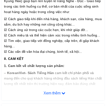
Kyung Hee) giúp bạn rèn luyện kĩ năng Nghe - Đọc - Giao tiếp
trong các tình huống cụ thể, cơ bản nhất của cuộc sống sinh
hoạt hàng ngày hoặc trong công việc như:
☑️ Cách giao tiếp khi đến nhà hàng, khách sạn, cửa hàng, mua
sắm, du lịch hay những nơi công cộng khác...
☑️ Cách ứng xử trong các cuộc hẹn, khi nhờ giúp đỡ...
☑️ Cách miêu tả và thể hiện cảm xúc trong nhiều tình huống...
☑️ Tìm việc, giao tiếp với đồng nghiệp, cấp trên, đi gặp khách
hàng...
☑️ Các vấn đề văn hóa đại chúng, kinh tế, xã hội...
II.
CAM KẾT
1. Cam k
ế
t v
ề
ch
ấ
t l
ượ
ng s
ả
n ph
ẩ
m:
–
KoreanViet- Sách Tiếng Hàn
cam kết chỉ phân phối và
mang đến cho quý khách hàng những đầu sách tiếng Hàn chất
lượng tốt nhất trên thị trường hiện nay, đảm bảo đúng chất
lượng sách đẹp, nội dung rõ ràng và đầy đủ chi tiết.
Xem thêm
– Bảo đảm mỗi quyển sách trước khi xuất kho đều phải qua
thực hiện kiểm tra kỹ lưỡng để loại trừ sự cố có thể xảy ra