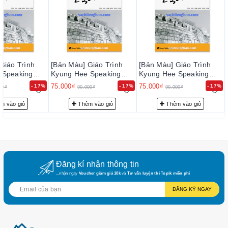
Giáo Trình
[Bản Màu] Giáo Trình
[Bản Màu] Giáo Trình
 Speaking
Kyung Hee Speaking
Kyung Hee Speaking
 Tập 4 - 바로
bản mới - Tập 4 - 바로
bản mới - Tập 4 - 바로
75.000₫
75.000₫
- 17%
- 17%
- 17%
00₫
90.000₫
90.000₫
어 4
말하은 한국어 4
말하은 한국어 4
m vào giỏ
Thêm vào giỏ
Thêm vào giỏ
Đăng kí nhận thông tin
...nhận ngay
Voucher giảm giá 10k
và
Tư vấn luyện thi Topik miễn phí
ĐĂNG KÝ NGAY