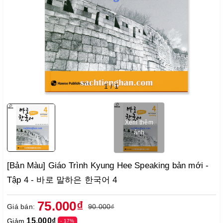
1
/
1
Xem thêm
ảnh
[Bản Màu] Giáo Trình Kyung Hee Speaking bản mới -
Tập 4 - 바로 말하은 한국어 4
75.000₫
Giá bán:
90.000₫
15.000₫
Giảm
- 17%