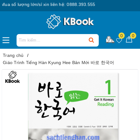
 số lượng lớn/sỉ xin liên hệ: 0888.393.555
0
0
Trang chủ
Giáo Trình Tiếng Hàn Kyung Hee Bản Mới 바로 한국어