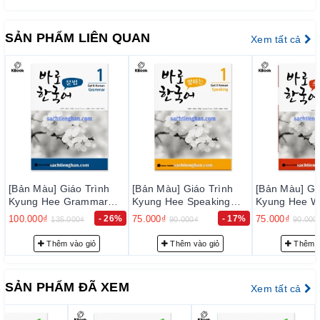
thực hiện kiểm tra kỹ lưỡng để loại trừ sự cố có thể xảy ra
trong thời gian sớm nhất, nhằm đạt tiêu chuẩn chất lượng tốt
SẢN PHẨM LIÊN QUAN
Xem tất cả
với độ tin cậy cao, thoả mãn nhu cầu của khách hàng.
– Luôn luôn lắng nghe, luôn luôn cải tiến để chất lượng của
sản phẩm và dịch vụ ngày càng tốt hơn.
2. Cam k
ế
t v
ề
ph
ụ
c v
ụ
tr
ướ
c b
á
n h
à
ng:
Đội ngũ tư vấn viên của chúng tôi sẽ tư vấn thông tin trước
bán hàng cho quý khách những sự lựa chọn phù hợp nhất với
nhu cầu… nhằm giảm thiểu tối đa mức đầu tư của quý khách.
3. Cam k
ế
t v
ề
ph
ụ
c v
ụ
sau b
á
n h
à
ng:
ình
[Bản Màu] Giáo Trình
[Bản Màu] Giáo Trình
[Bản Mà
– Giao hàng nhanh và đúng thời gian theo yêu cầu.
ar
Kyung Hee Speaking
Kyung Hee Writing bản
Kyung H
 바로
bản mới - Tập 1 - 바로
mới - Tập 1 - 바로 쓰는
bản mới
- 26%
75.000₫
- 17%
75.000₫
- 17%
75.000₫
90.000₫
90.000₫
– Tư vấn học tiếng Hàn và hướng dẫn thi TOPIK miễn phí cho
말하은 한국어 1
한국어 1
듣는 한국
khách hàng.
Thêm vào giỏ
Thêm vào giỏ
– Quý khách được hưởng chính sách CSKH thân thiết.
SẢN PHẨM ĐÃ XEM
Xem tất cả