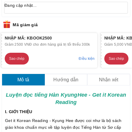
Đang cập nhật...
Mã giảm giá
NHẬP MÃ: KBOOK2500
NHẬP MÃ: K
Giảm 2500 VNĐ cho đơn hàng giá trị tối thiểu 300k
Giảm 5,000 VNĐ c
Sao chép
Điều kiện
Sao chép
Mô tả
Hướng dẫn
Nhận xét
Luyện đọc tiếng Hàn KyungHee - Get it Korean
Reading
I. GIỚI THIỆU
Get it Korean Reading - Kyung Hee được coi như là bộ sách
giáo khoa chuẩn mực về tập luyện đọc Tiếng Hàn từ Sơ cấp