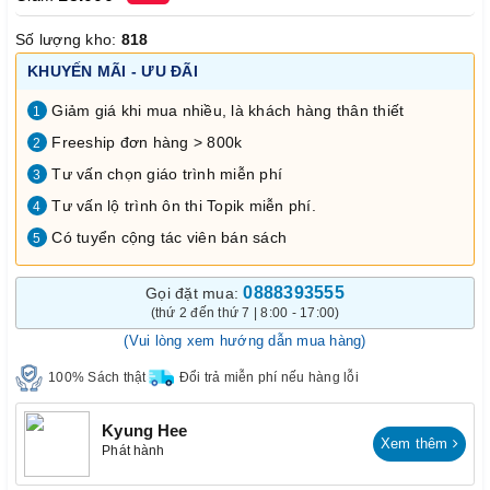
Số lượng kho:
818
KHUYẾN MÃI - ƯU ĐÃI
Giảm giá khi mua nhiều, là khách hàng thân thiết
1
Freeship đơn hàng > 800k
2
Tư vấn chọn giáo trình miễn phí
3
Tư vấn lộ trình ôn thi Topik miễn phí.
4
Có tuyển cộng tác viên bán sách
5
0888393555
Gọi đặt mua:
(thứ 2 đến thứ 7 | 8:00 - 17:00)
(Vui lòng xem hướng dẫn mua hàng)
100% Sách thật
Đổi trả miễn phí nếu hàng lỗi
Kyung Hee
Xem thêm
Phát hành