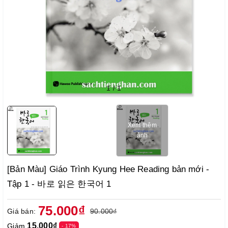
1
/
1
Xem thêm
ảnh
[Bản Màu] Giáo Trình Kyung Hee Reading bản mới -
Tập 1 - 바로 읽은 한국어 1
75.000₫
Giá bán:
90.000₫
15.000₫
Giảm
- 17%