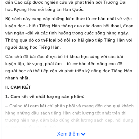
đến Cao cấp được nghiên cứu và phát triển bởi Trường Đại
học Kyung Hee nổi tiếng tại Hàn Quốc.
Bộ sách này cung cấp những kiến thức từ cơ bản nhất về việc
luyện đọc - hiểu Tiếng Hàn thông qua các đoạn hội thoại, đoạn
văn ngắn -dài và các tình huống trong cuộc sống hàng ngày.
Thông qua đó có thể loại bỏ nỗi sợ hãi giao tiếp Tiếng Hàn với
người đang học Tiếng Hàn.
Các chủ đề bài đọc được bố trí khoa học cùng với các bài
luyện tập, từ vựng, phát âm... từ cơ bản đến nâng cao để
người học có thể tiếp cận và phát triển kỹ năng đọc Tiếng Hàn
nhanh nhất.
II. CAM KẾT
1. Cam k
ế
t v
ề
ch
ấ
t l
ượ
ng s
ả
n ph
ẩ
m:
– Chúng tôi cam kết chỉ phân phối và mang đến cho quý khách
hàng những đầu sách tiếng Hàn chất lượng tốt nhất trên thị
trường hiện nay, đảm bảo đúng chất lượng sách đẹp, nội dung
rõ ràng và đầy đủ chi tiết.
Xem thêm
– Bảo đảm mỗi quyển sách trước khi xuất kho đều phải qua