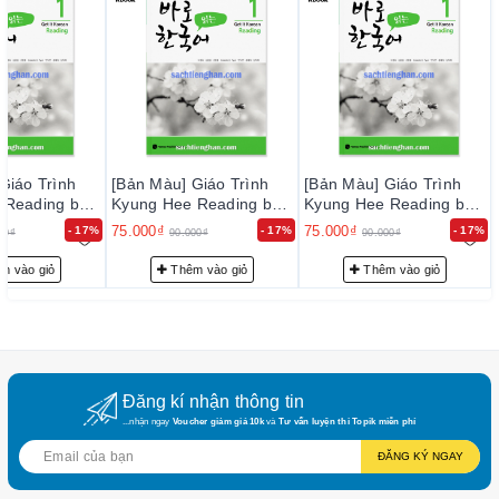
Giáo Trình
[Bản Màu] Giáo Trình
[Bản Màu] Giáo Trình
 Reading bản
Kyung Hee Reading bản
Kyung Hee Reading bản
 1 - 바로 읽은
mới - Tập 1 - 바로 읽은
mới - Tập 1 - 바로 읽은
75.000₫
75.000₫
- 17%
- 17%
- 17%
00₫
90.000₫
90.000₫
한국어 1
한국어 1
m vào giỏ
Thêm vào giỏ
Thêm vào giỏ
Đăng kí nhận thông tin
...nhận ngay
Voucher giảm giá 10k
và
Tư vấn luyện thi Topik miễn phí
ĐĂNG KÝ NGAY