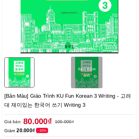
1
/
1
Xem thêm
ảnh
[Bản Màu] Giáo Trình KU Fun Korean 3 Writing - 고려
대 재미있는 한국어 쓰기 Writing 3
80.000₫
Giá bán:
100.000₫
20.000₫
Giảm
- 20%