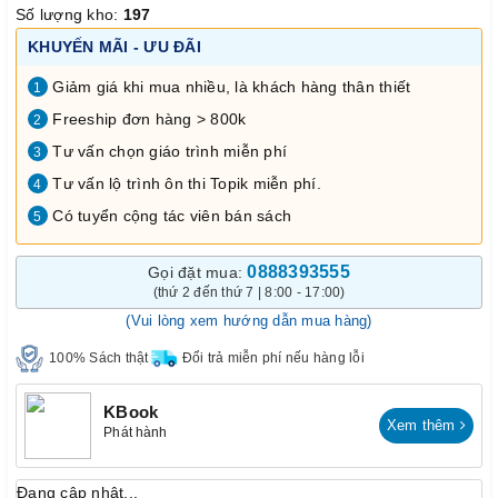
Số lượng kho:
197
KHUYẾN MÃI - ƯU ĐÃI
Giảm giá khi mua nhiều, là khách hàng thân thiết
1
Freeship đơn hàng > 800k
2
Tư vấn chọn giáo trình miễn phí
3
Tư vấn lộ trình ôn thi Topik miễn phí.
4
Có tuyển cộng tác viên bán sách
5
0888393555
Gọi đặt mua:
(thứ 2 đến thứ 7 | 8:00 - 17:00)
(Vui lòng xem hướng dẫn mua hàng)
100% Sách thật
Đổi trả miễn phí nếu hàng lỗi
KBook
Xem thêm
Phát hành
Đang cập nhật...