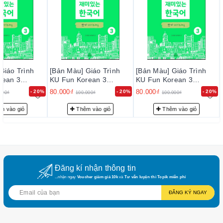
Giáo Trình
[Bản Màu] Giáo Trình
[Bản Màu] Giáo Trình
rean 3
KU Fun Korean 3
KU Fun Korean 3
- 고려대 재미있
Writing - 고려대 재미있
Writing - 고려대 재미있
80.000₫
80.000₫
- 20%
- 20%
- 20%
000₫
100.000₫
100.000₫
 Writing 3
는 한국어 쓰기 Writing 3
는 한국어 쓰기 Writing 3
m vào giỏ
Thêm vào giỏ
Thêm vào giỏ
Đăng kí nhận thông tin
...nhận ngay
Voucher giảm giá 10k
và
Tư vấn luyện thi Topik miễn phí
ĐĂNG KÝ NGAY