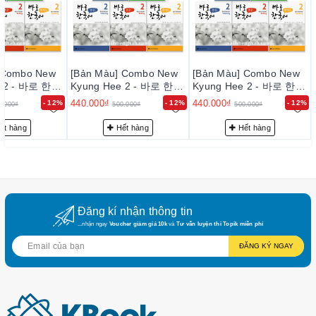
• Giọng file nghe mp3 chuẩn, dễ nghe
NHƯỢC điểm:
• Sách mỏng ~ 120 trang (mỏng mà xúc tích) ^^
 Combo New
[Bản Màu] Combo New
[Bản Màu] Combo New
e 2 - 바로 한국
Kyung Hee 2 - 바로 한국
Kyung Hee 2 - 바로 한국
 nói, đọc,
어 2 (Nghe, nói, đọc,
어 2 (Nghe, nói, đọc,
440.000₫
440.000₫
- 12%
- 12%
- 12%
0.000₫
500.000₫
500.000₫
pháp)
viết, ngữ pháp)
viết, ngữ pháp)
ết hàng
Hết hàng
Hết hàng
Đăng kí nhận thông tin
...nhận ngay
Voucher giảm giá 10k
và
Tư vấn luyện thi Topik miễn phí
ĐĂNG KÝ NGAY