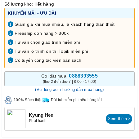
Số lượng kho:
Hết hàng
KHUYẾN MÃI - ƯU ĐÃI
Giảm giá khi mua nhiều, là khách hàng thân thiết
1
Freeship đơn hàng > 800k
2
Tư vấn chọn giáo trình miễn phí
3
Tư vấn lộ trình ôn thi Topik miễn phí.
4
Có tuyển cộng tác viên bán sách
5
0888393555
Gọi đặt mua:
(thứ 2 đến thứ 7 | 8:00 - 17:00)
(Vui lòng xem hướng dẫn mua hàng)
100% Sách thật
Đổi trả miễn phí nếu hàng lỗi
Kyung Hee
Xem thêm
Phát hành