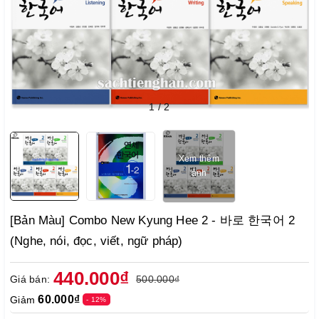
1
/
2
Xem thêm
ảnh
[Bản Màu] Combo New Kyung Hee 2 - 바로 한국어 2
(Nghe, nói, đọc, viết, ngữ pháp)
440.000₫
Giá bán:
500.000₫
60.000₫
Giảm
- 12%