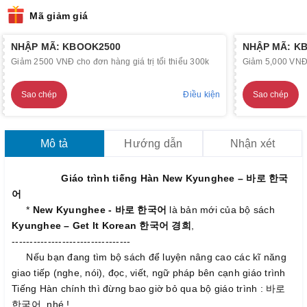
Mã giảm giá
NHẬP MÃ: KBOOK2500
NHẬP MÃ: K
Giảm 2500 VNĐ cho đơn hàng giá trị tối thiểu 300k
Giảm 5,000 VNĐ c
Sao chép
Điều kiện
Sao chép
Mô tả
Hướng dẫn
Nhận xét
Giáo trình tiếng Hàn New Kyunghee – 바로 한국
어
*
New Kyunghee - 바로 한국어
là bản mới của bộ sách
Kyunghee – Get It Korean 한국어 경희
,
---------------------------------
Nếu bạn đang tìm bộ sách để luyện nâng cao các kĩ năng
giao tiếp (nghe, nói), đọc, viết, ngữ pháp bên cạnh giáo trình
Tiếng Hàn chính thì đừng bao giờ bỏ qua bộ giáo trình : 바로
한국어 nhé !