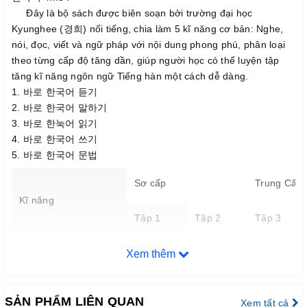
Đây là bộ sách được biên soạn bởi trường đại học
Kyunghee (경희) nổi tiếng, chia làm 5 kĩ năng cơ bản: Nghe,
nói, đọc, viết và ngữ pháp với nội dung phong phú, phân loại
theo từng cấp độ tăng dần, giúp người học có thể luyện tập
tăng kĩ năng ngôn ngữ Tiếng hàn một cách dễ dàng.
1. 바로 한국어 듣기
2. 바로 한국어 말하기
3. 바로 한눅어 읽기
4. 바로 한국어 쓰기
5. 바로 한국어 문법
Sơ cấp
Trung Cấp
Kĩ năng
Tập 1
Tập 2
Tập 3
Nghe
120
128
116
Xem thêm
(
듣기
)
(trang)
(trang)
(trang)
SẢN PHẨM LIÊN QUAN
Xem tất cả
Nói
116
116
116