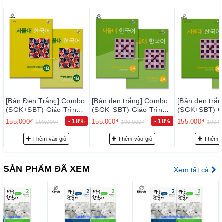
(
말하기
)
(trang)
(trang)
(trang)
Đọc
108
112
108
(
읽기
)
(trang)
(tranqg)
(trang)
Viết
160
112
96
(
쓰기
)
(trang)
(trang)
(trang)
[Bản đen trắng] Combo
[Bản đen trắng] Combo
[Bản đen trắ
Ngữ pháp
212
248
216
(SGK+SBT) Giáo Trình
(SGK+SBT) Giáo Trình
(SGK+SBT) Gi
Tiếng Hàn Seoul 2A - 서
Tiếng Hàn Seoul 2B - 서
Tiếng Hàn Se
(
문법
(
(trang)
(trang)
(trang)
155.000₫
- 18%
155.000₫
- 18%
155.000₫
190.000₫
190.000₫
190.0
울대 한국어 2A
울대 한국어 2B
울대 한국어 3
Thêm vào giỏ
Thêm vào giỏ
Thêm v
SẢN PHẨM ĐÃ XEM
Xem tất cả
ƯU điểm:
• Thiết kế sách logic, hiện đại
• Nội dung phong phú, nâng cao dần theo từng cấp độ
• Nhiều hình ảnh bắt mắt
• Phù hợp cho cả người tự học