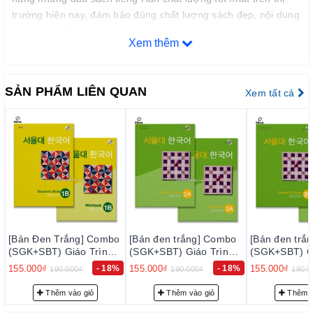
trường hiện nay, đảm bảo đúng chất lượng sách đẹp, nội dung
rõ ràng và đầy đủ chi tiết.
Xem thêm
– Bảo đảm mỗi quyển sách trước khi xuất kho đều phải qua
thực hiện kiểm tra kỹ lưỡng để loại trừ sự cố có thể xảy ra
trong thời gian sớm nhất, nhằm đạt tiêu chuẩn chất lượng tốt
SẢN PHẨM LIÊN QUAN
Xem tất cả
với độ tin cậy cao, thoả mãn nhu cầu của khách hàng.
– Luôn luôn lắng nghe, luôn luôn cải tiến để chất lượng của
sản phẩm và dịch vụ ngày càng tốt hơn.
2. Cam kết về phục vụ trước bán hàng:
Đội ngũ tư vấn viên của chúng tôi sẽ tư vấn thông tin trước
bán hàng cho quý khách những sự lựa chọn phù hợp nhất với
nhu cầu… nhằm giảm thiểu tối đa mức đầu tư của quý khách.
3. Cam kết về phục vụ sau bán hàng:
[Bản đen trắng] Combo
[Bản đen trắng] Combo
[Bản đen trắ
(SGK+SBT) Giáo Trình
(SGK+SBT) Giáo Trình
(SGK+SBT) Gi
– Giao hàng nhanh và đúng thời gian theo yêu cầu.
Tiếng Hàn Seoul 2A - 서
Tiếng Hàn Seoul 2B - 서
Tiếng Hàn Se
155.000₫
- 18%
155.000₫
- 18%
155.000₫
190.000₫
190.000₫
190.0
– Tư vấn học tiếng Hàn và hướng dẫn thi TOPIK miễn phí cho
울대 한국어 2A
울대 한국어 2B
울대 한국어 3
khách hàng.
Thêm vào giỏ
Thêm vào giỏ
Thêm v
– Quý khách được hưởng chính sách CSKH thân thiết.