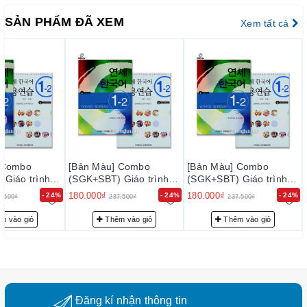
SẢN PHẨM ĐÃ XEM
Xem tất cả
 Combo
[Bản Màu] Combo
[Bản Màu] Combo
Giáo trình
(SGK+SBT) Giáo trình
(SGK+SBT) Giáo trình
Yonsei Korea
Tiếng Hàn Yonsei Korea
Tiếng Hàn Yonsei Korea
180.000₫
180.000₫
- 24%
- 24%
- 24%
7.500₫
237.500₫
237.500₫
연세한국어 1-2
1-2 - 연세한국어 1-2
1-2 - 연세한국어 1-2
m vào giỏ
Thêm vào giỏ
Thêm vào giỏ
Đăng kí nhận thông tin