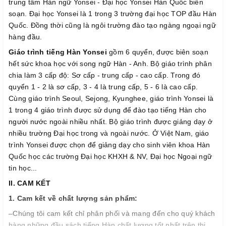
trung tâm Hàn ngữ Yonsei - Đại học Yonsei Hàn Quốc biên
soạn. Đại học Yonsei là 1 trong 3 trường đại học TOP đầu Hàn
Quốc. Đồng thời cũng là ngôi trường đào tạo ngàng ngoại ngữ
hàng đầu.
Giáo trình tiếng Hàn Yonsei
gồm 6 quyển, được biên soạn
hết sức khoa học với song ngữ Hàn - Anh. Bộ giáo trình phân
chia làm 3 cấp độ: Sơ cấp - trung cấp - cao cấp. Trong đó
quyển 1 - 2 là sơ cấp, 3 - 4 là trung cấp, 5 - 6 là cao cấp.
Cùng giáo trình Seoul, Sejong, Kyunghee, giáo trình Yonsei là
1 trong 4 giáo trình được sử dụng để đào tạo tiếng Hàn cho
người nước ngoài nhiều nhất. Bộ giáo trình được giảng dạy ở
nhiều trường Đại học trong và ngoài nước. Ở Việt Nam, giáo
trình Yonsei được chọn để giảng dạy cho sinh viên khoa Hàn
Quốc học các trường Đại học KHXH & NV, Đại học Ngoại ngữ
tin học...
II. CAM KẾT
1. Cam kết về chất lượng sản phẩm:
–Chúng tôi cam kết chỉ phân phối và mang đến cho quý khách
hàng những đầu sách tiếng Hàn chất lượng tốt nhất trên thị