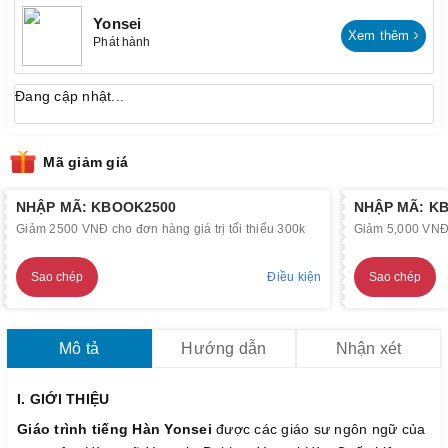
Yonsei
Xem thêm
Phát hành
Đang cập nhật...
Mã giảm giá
NHẬP MÃ: KBOOK2500
NHẬP MÃ: K
Giảm 2500 VNĐ cho đơn hàng giá trị tối thiểu 300k
Giảm 5,000 VNĐ c
Sao chép
Điều kiện
Sao chép
Mô tả
Hướng dẫn
Nhận xét
I. GIỚI THIỆU
Giáo trình tiếng Hàn Yonsei
được các giáo sư ngôn ngữ của