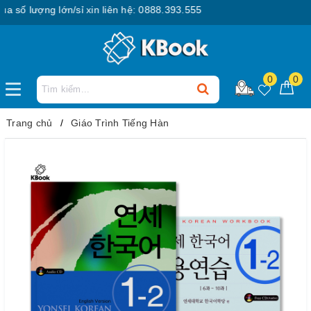
ố lượng lớn/sỉ xin liên hệ: 0888.393.555
0
0
Trang chủ
Giáo Trình Tiếng Hàn