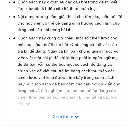
Cuốn sách này giới thiệu các câu hỏi trong đề thi viết
Topik từ câu 51 đến câu 54 theo phân loại.
Nội dung hướng dẫn, giải thích cho từng loại câu hỏi để
cho học viên có thể dễ dàng định hướng cách làm cho
từng loại câu hỏi trong bài thi.
Cuốn sách này cũng giới thiệu một số chiến lược cho
mỗi loại câu hỏi để cho bất kỳ ai cũng có thể viết câu
trả lời dễ dàng. Ngay cả khi bạn không quen thuộc với
việc viết một cái gì đó khi không phải là ngôn ngữ mẹ
đẻ thì bạn vẫn có thể học một số cách dễ dàng và
chính xác để viết câu trả lời bằng cách thu thập các
chiến lược viết kiểu được trình bày trong cuốn sách
này. Vì cuốn sách đã bao gồm các câu hỏi dự kiến ​​cho
từng loại và thử nghiệm giả, bạn có thể áp dụng các
chiến lược bạn đã học và chuẩn bị cho tất cả các loại
câu hỏi
Bạn cũng có thể cải thiện khả năng viết tiếng Hàn của
Xem thêm
mình bằng cách giải quyết các câu hỏi mẫu về việc sử
dụng danh từ, câu gián tiếp, câu văn và sự gắn kết câu