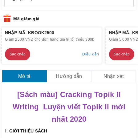
Mã giảm giá
NHẬP MÃ: KBOOK2500
NHẬP MÃ: K
Giảm 2500 VNĐ cho đơn hàng giá trị tối thiểu 300k
Giảm 5,000 VNĐ c
Sao chép
Điều kiện
Sao chép
Mô tả
Hướng dẫn
Nhận xét
[Sách màu] Cracking Topik II
Writing_Luyện viết Topik II mới
nhất 2020
I. GIỚI THIỆU SÁCH