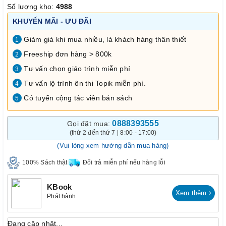
Số lượng kho:
4988
KHUYẾN MÃI - ƯU ĐÃI
Giảm giá khi mua nhiều, là khách hàng thân thiết
1
Freeship đơn hàng > 800k
2
Tư vấn chọn giáo trình miễn phí
3
Tư vấn lộ trình ôn thi Topik miễn phí.
4
Có tuyển cộng tác viên bán sách
5
0888393555
Gọi đặt mua:
(thứ 2 đến thứ 7 | 8:00 - 17:00)
(Vui lòng xem hướng dẫn mua hàng)
100% Sách thật
Đổi trả miễn phí nếu hàng lỗi
KBook
Xem thêm
Phát hành
Đang cập nhật...