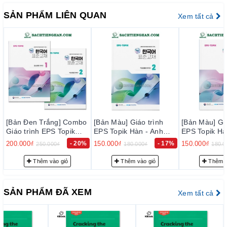
và bằng cách tham khảo các lỗi mẫu và sửa lỗi của
SẢN PHẨM LIÊN QUAN
Xem tất cả
đoạn văn, câu văn.
Phần phụ lục cũng cung cấp cho bạn các từ đồng nghĩa
/ từ trái nghĩa, mẫu điển hình và mẫu câu trả lời sai để
cải thiện quan điểm và kỹ năng tổng thể của bạn khi
viết tiếng Hàn.
II. CAM KẾT
1. Cam k
ế
t v
ề
ch
ấ
t l
ượ
ng s
ả
n ph
ẩ
m:
– Chúng tôi cam kết chỉ phân phối và mang đến cho quý khách
[Bản Đen Trắng] Combo
[Bản Màu] Giáo trình
[Bản Màu] Giá
hàng những đầu sách tiếng Hàn chất lượng tốt nhất trên thị
Giáo trình EPS Topik
EPS Topik Hàn - Anh
EPS Topik Hà
trường hiện nay, đảm bảo đúng chất lượng sách đẹp, nội dung
Hàn - Anh Bản Mới 2024
Bản Mới 2024 Tập 2 -
Bản Mới 2024
200.000₫
- 20%
150.000₫
- 17%
150.000₫
250.000₫
180.000₫
180.0
rõ ràng và đầy đủ chi tiết.
Tập 1+2 - EPS-Topik
EPS-Topik NEW 한국어
EPS-Topik 
NEW 한국어 표준교재
표준교재 2 (일상생활 한
표준교재 1 (
Thêm vào giỏ
Thêm vào giỏ
Thêm v
– Bảo đảm mỗi quyển sách trước khi xuất kho đều phải qua
1+2 (일상생활 한국어)
국어)
국어)
thực hiện kiểm tra kỹ lưỡng để loại trừ sự cố có thể xảy ra
trong thời gian sớm nhất, nhằm đạt tiêu chuẩn chất lượng tốt
SẢN PHẨM ĐÃ XEM
Xem tất cả
với độ tin cậy cao, thoả mãn nhu cầu của khách hàng.
– Luôn luôn lắng nghe, luôn luôn cải tiến để chất lượng của
sản phẩm và dịch vụ ngày càng tốt hơn.