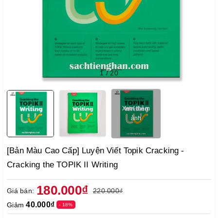
1
/
20
Xem thêm
ảnh
[Bản Màu Cao Cấp] Luyện Viết Topik Cracking -
Cracking the TOPIK II Writing
180.000₫
Giá bán:
220.000₫
40.000₫
Giảm
- 18%