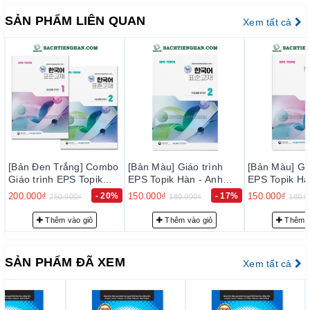
SẢN PHẨM LIÊN QUAN
Xem tất cả
[Bản Đen Trắng] Combo
[Bản Màu] Giáo trình
[Bản Màu] Giá
Giáo trình EPS Topik
EPS Topik Hàn - Anh
EPS Topik Hà
Hàn - Anh Bản Mới 2024
Bản Mới 2024 Tập 2 -
Bản Mới 2024
200.000₫
- 20%
150.000₫
- 17%
150.000₫
250.000₫
180.000₫
180.0
Tập 1+2 - EPS-Topik
EPS-Topik NEW 한국어
EPS-Topik 
NEW 한국어 표준교재
표준교재 2 (일상생활 한
표준교재 1 (
Thêm vào giỏ
Thêm vào giỏ
Thêm v
1+2 (일상생활 한국어)
국어)
국어)
SẢN PHẨM ĐÃ XEM
Xem tất cả