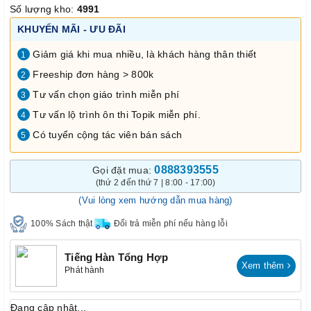
Số lượng kho:
4991
KHUYẾN MÃI - ƯU ĐÃI
Giảm giá khi mua nhiều, là khách hàng thân thiết
1
Freeship đơn hàng > 800k
2
Tư vấn chọn giáo trình miễn phí
3
Tư vấn lộ trình ôn thi Topik miễn phí.
4
Có tuyển cộng tác viên bán sách
5
0888393555
Gọi đặt mua:
(thứ 2 đến thứ 7 | 8:00 - 17:00)
(Vui lòng xem hướng dẫn mua hàng)
100% Sách thật
Đổi trả miễn phí nếu hàng lỗi
Tiếng Hàn Tổng Hợp
Xem thêm
Phát hành
Đang cập nhật...