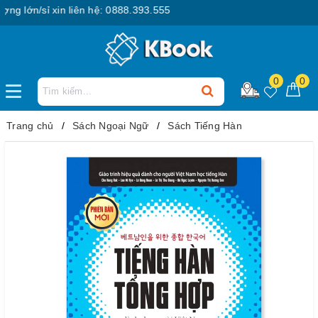
lớn/sỉ xin liên hệ: 0888.393.555
0
0
Trang chủ
Sách Ngoại Ngữ
Sách Tiếng Hàn