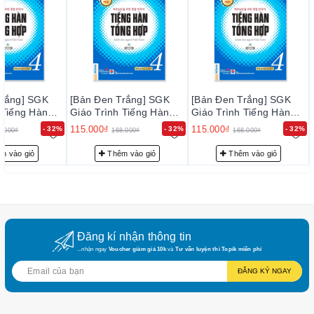
Trắng] SGK
[Bản Đen Trắng] SGK
[Bản Đen Trắng] SGK
 Tiếng Hàn
Giáo Trình Tiếng Hàn
Giáo Trình Tiếng Hàn
Dành Cho
Tổng Hợp Dành Cho
Tổng Hợp Dành Cho
115.000₫
115.000₫
- 32%
- 32%
- 32%
8.000₫
168.000₫
168.000₫
 Nam - Trung
Người Việt Nam - Trung
Người Việt Nam - Trung
Cấp 4
Cấp 4
m vào giỏ
Thêm vào giỏ
Thêm vào giỏ
Đăng kí nhận thông tin
...nhận ngay
Voucher giảm giá 10k
và
Tư vấn luyện thi Topik miễn phí
ĐĂNG KÝ NGAY