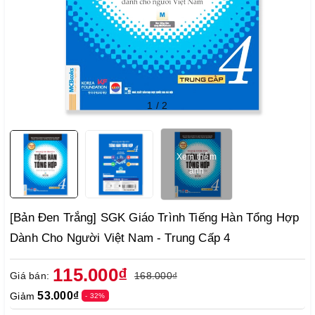
1
/
2
Xem thêm
ảnh
[Bản Đen Trắng] SGK Giáo Trình Tiếng Hàn Tổng Hợp
Dành Cho Người Việt Nam - Trung Cấp 4
115.000₫
Giá bán:
168.000₫
53.000₫
Giảm
- 32%