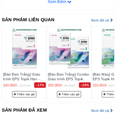
Xem thêm
SẢN PHẨM LIÊN QUAN
Xem tất cả
iáo
[Bản Đen Trắng] Combo
[Bản Màu] Giáo trình
[Bản Màu
n -
Giáo trình EPS Topik
EPS Topik Hàn - Anh
EPS Top
 Tập
Hàn - Anh Bản Mới 2024
Bản Mới 2024 Tập 2 -
Bản Mới
- 17%
200.000₫
- 20%
150.000₫
- 17%
150.000₫
250.000₫
180.000₫
Tập 1+2 - EPS-Topik
EPS-Topik NEW 한국어
EPS-To
상생활
NEW 한국어 표준교재
표준교재 2 (일상생활 한
표준교재 
Thêm vào giỏ
Thêm vào giỏ
1+2 (일상생활 한국어)
국어)
국어)
SẢN PHẨM ĐÃ XEM
Xem tất cả