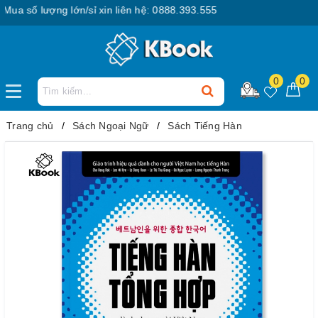
 số lượng lớn/sỉ xin liên hệ: 0888.393.555
0
0
Trang chủ
Sách Ngoại Ngữ
Sách Tiếng Hàn