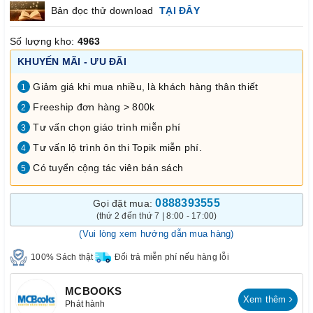
Bản đọc thử download
TẠI ĐÂY
Số lượng kho:
4963
KHUYẾN MÃI - ƯU ĐÃI
Giảm giá khi mua nhiều, là khách hàng thân thiết
1
Freeship đơn hàng > 800k
2
Tư vấn chọn giáo trình miễn phí
3
Tư vấn lộ trình ôn thi Topik miễn phí.
4
Có tuyển cộng tác viên bán sách
5
0888393555
Gọi đặt mua:
(thứ 2 đến thứ 7 | 8:00 - 17:00)
(Vui lòng xem hướng dẫn mua hàng)
100% Sách thật
Đổi trả miễn phí nếu hàng lỗi
MCBOOKS
Xem thêm
Phát hành