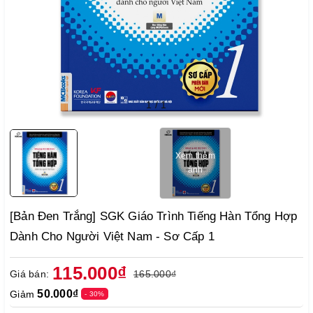
1
/
1
Xem thêm
ảnh
[Bản Đen Trắng] SGK Giáo Trình Tiếng Hàn Tổng Hợp
Dành Cho Người Việt Nam - Sơ Cấp 1
115.000₫
Giá bán:
165.000₫
50.000₫
Giảm
- 30%