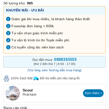
Số lượng kho:
985
KHUYẾN MÃI - ƯU ĐÃI
Giảm giá khi mua nhiều, là khách hàng thân thiết
1
Freeship đơn hàng > 800k
2
Tư vấn chọn giáo trình miễn phí
3
Tư vấn lộ trình ôn thi Topik miễn phí.
4
Có tuyển cộng tác viên bán sách
5
0888393555
Gọi đặt mua:
(thứ 2 đến thứ 7 | 8:00 - 17:00)
(Vui lòng xem hướng dẫn mua hàng)
100% Sách thật
Đổi trả miễn phí nếu hàng lỗi
Seoul
Xem thêm
Phát hành
Đang cập nhật...