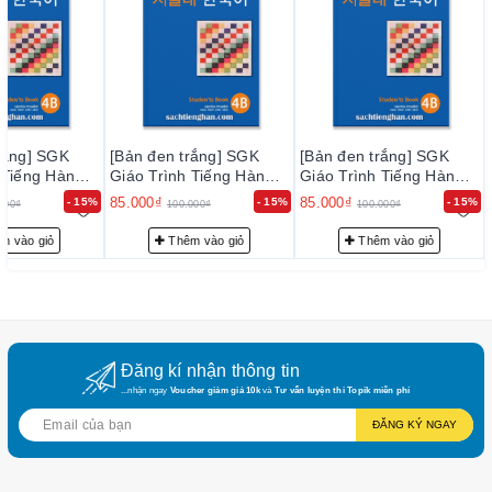
rắng] SGK
[Bản đen trắng] SGK
[Bản đen trắng] SGK
 Tiếng Hàn
Giáo Trình Tiếng Hàn
Giáo Trình Tiếng Hàn
 - 서울대 한국어
Seoul 4B - 서울대 한국어
Seoul 4B - 서울대 한국어
85.000₫
85.000₫
- 15%
- 15%
- 15%
000₫
100.000₫
100.000₫
's Book
4B Student's Book
4B Student's Book
m vào giỏ
Thêm vào giỏ
Thêm vào giỏ
Đăng kí nhận thông tin
...nhận ngay
Voucher giảm giá 10k
và
Tư vấn luyện thi Topik miễn phí
ĐĂNG KÝ NGAY