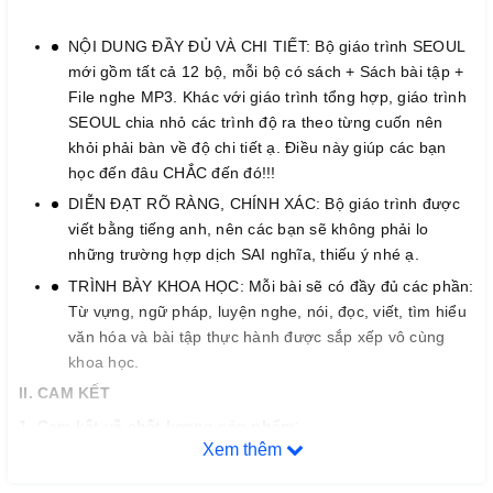
NỘI DUNG ĐẦY ĐỦ VÀ CHI TIẾT: Bộ giáo trình SEOUL
mới gồm tất cả 12 bộ, mỗi bộ có sách + Sách bài tập +
File nghe MP3. Khác với giáo trình tổng hợp, giáo trình
SEOUL chia nhỏ các trình độ ra theo từng cuốn nên
khỏi phải bàn về độ chi tiết ạ. Điều này giúp các bạn
học đến đâu CHẮC đến đó!!!
DIỄN ĐẠT RÕ RÀNG, CHÍNH XÁC: Bộ giáo trình được
viết bằng tiếng anh, nên các bạn sẽ không phải lo
những trường hợp dịch SAI nghĩa, thiếu ý nhé ạ.
TRÌNH BÀY KHOA HỌC: Mỗi bài sẽ có đầy đủ các phần:
Từ vựng, ngữ pháp, luyện nghe, nói, đọc, viết, tìm hiểu
văn hóa và bài tập thực hành được sắp xếp vô cùng
khoa học.
II. CAM KẾT
1. Cam k
ế
t v
ề
ch
ấ
t l
ượ
ng s
ả
n ph
ẩ
m:
Xem thêm
– Chúng tôi cam kết chỉ phân phối và mang đến cho quý khách
hàng những đầu sách tiếng Hàn chất lượng tốt nhất trên thị