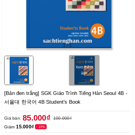
1
/
1
Xem thêm
ảnh
[Bản đen trắng] SGK Giáo Trình Tiếng Hàn Seoul 4B -
서울대 한국어 4B Student's Book
85.000₫
Giá bán:
100.000₫
15.000₫
Giảm
- 15%