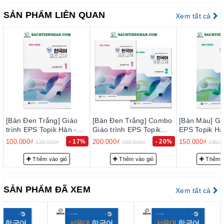
trường hiện nay, đảm bảo đúng chất lượng sách đẹp, nội dung
SẢN PHẨM LIÊN QUAN
Xem tất cả
rõ ràng và đầy đủ chi tiết.
– Bảo đảm mỗi quyển sách trước khi xuất kho đều phải qua
thực hiện kiểm tra kỹ lưỡng để loại trừ sự cố có thể xảy ra
trong thời gian sớm nhất, nhằm đạt tiêu chuẩn chất lượng tốt
với độ tin cậy cao, thoả mãn nhu cầu của khách hàng.
– Luôn luôn lắng nghe, luôn luôn cải tiến để chất lượng của
sản phẩm và dịch vụ ngày càng tốt hơn.
2. Cam k
ế
t v
ề
ph
ụ
c v
ụ
tr
ướ
c b
á
n h
à
ng:
[Bản Đen Trắng] Combo
[Bản Màu] Giáo trình
[Bản Màu] G
Đội ngũ tư vấn viên của chúng tôi sẽ tư vấn thông tin trước
Giáo trình EPS Topik
EPS Topik Hàn - Anh
EPS Topik 
bán hàng cho quý khách những sự lựa chọn phù hợp nhất với
p
Hàn - Anh Bản Mới 2024
Bản Mới 2024 Tập 2 -
Bản Mới 20
7%
200.000₫
- 20%
150.000₫
- 17%
150.000₫
250.000₫
180.000₫
180
Tập 1+2 - EPS-Topik
EPS-Topik NEW 한국어
EPS-Topi
nhu cầu… nhằm giảm thiểu tối đa mức đầu tư của quý khách.
활
NEW 한국어 표준교재
표준교재 2 (일상생활 한
표준교재 1
Thêm vào giỏ
Thêm vào giỏ
Thêm
3. Cam k
ế
t v
ề
ph
ụ
c v
ụ
sau b
á
n h
à
ng:
1+2 (일상생활 한국어)
국어)
국어)
– Giao hàng nhanh và đúng thời gian theo yêu cầu.
SẢN PHẨM ĐÃ XEM
Xem tất cả
– Tư vấn học tiếng Hàn và hướng dẫn thi TOPIK miễn phí cho
khách hàng.
– Quý khách được hưởng chính sách CSKH thân thiết.