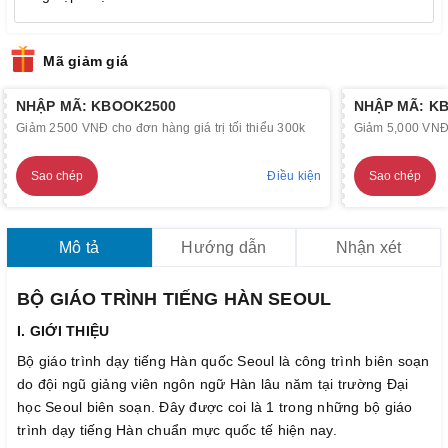
Mã giảm giá
NHẬP MÃ: KBOOK2500
NHẬP MÃ: K
Giảm 2500 VNĐ cho đơn hàng giá trị tối thiểu 300k
Giảm 5,000 VNĐ c
Sao chép
Điều kiện
Sao chép
Mô tả
Hướng dẫn
Nhận xét
BỘ GIÁO TRÌNH TIẾNG HÀN SEOUL
I. GIỚI THIỆU
Bộ giáo trình dạy tiếng Hàn quốc Seoul là công trình biên soạn
do đội ngũ giảng viên ngôn ngữ Hàn lâu năm tại trường Đại
học Seoul biên soạn. Đây được coi là 1 trong những bộ giáo
trình dạy tiếng Hàn chuẩn mực quốc tế hiện nay.