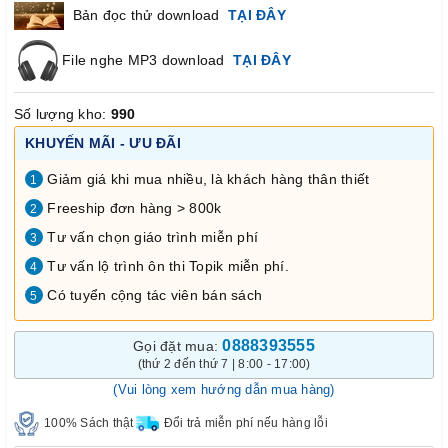
Bản đọc thử download
TẠI ĐÂY
File nghe MP3 download
TẠI ĐÂY
Số lượng kho:
990
KHUYẾN MÃI - ƯU ĐÃI
Giảm giá khi mua nhiều, là khách hàng thân thiết
1
Freeship đơn hàng > 800k
2
Tư vấn chọn giáo trình miễn phí
3
Tư vấn lộ trình ôn thi Topik miễn phí.
4
Có tuyển cộng tác viên bán sách
5
0888393555
Gọi đặt mua:
(thứ 2 đến thứ 7 | 8:00 - 17:00)
(Vui lòng xem hướng dẫn mua hàng)
100% Sách thật
Đổi trả miễn phí nếu hàng lỗi