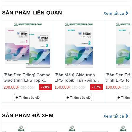
SẢN PHẨM LIÊN QUAN
Xem tất cả
mbo
[Bản Màu] Giáo trình
[Bản Đen Trắng] Giáo
[Bản Màu] 
EPS Topik Hàn - Anh
trình EPS Topik Hàn -
EPS Topik
024
Bản Mới 2024 Tập 2 -
Anh Bản Mới 2024 Tập
Bản Mới 2
20%
150.000₫
- 17%
100.000₫
- 20%
150.000₫
180.000₫
125.000₫
18
EPS-Topik NEW 한국어
2 - EPS-Topik NEW 한국
EPS-Topi
표준교재 2 (일상생활 한
어 표준교재 2 (일상생활
표준교재 1
Thêm vào giỏ
Thêm vào giỏ
Thê
)
국어)
한국어)
국어)
SẢN PHẨM ĐÃ XEM
Xem tất cả