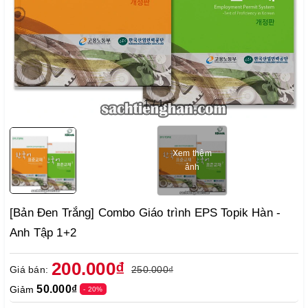
1
/
1
Xem thêm
ảnh
[Bản Đen Trắng] Combo Giáo trình EPS Topik Hàn -
Anh Tập 1+2
200.000₫
Giá bán:
250.000₫
50.000₫
Giảm
- 20%