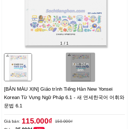
1
/
1
Xem thêm
ảnh
[BẢN MÀU XỊN] Giáo trình Tiếng Hàn New Yonsei
Korean Từ Vựng Ngữ Pháp 6.1 - 새 연세한국어 어휘와
문법 6.1
115.000₫
Giá bán:
150.000₫