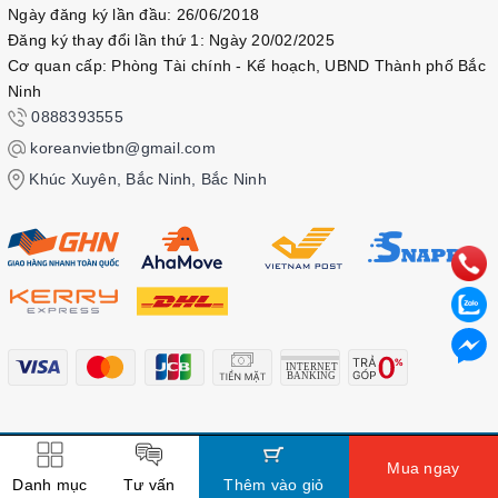
Ngày đăng ký lần đầu: 26/06/2018
Đăng ký thay đổi lần thứ 1: Ngày 20/02/2025
Cơ quan cấp: Phòng Tài chính - Kế hoạch, UBND Thành phố Bắc
Ninh
0888393555
koreanvietbn@gmail.com
Khúc Xuyên, Bắc Ninh, Bắc Ninh
© Bản quyền thuộc về
Kbook
Mua ngay
Cung cấp bởi
Sapo
Danh mục
Tư vấn
Thêm vào giỏ