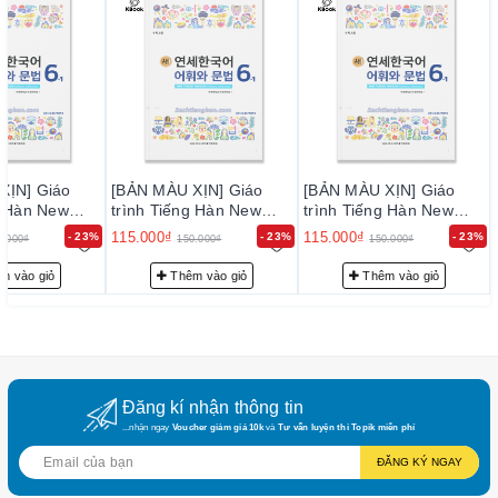
huống khác nhau.
XỊN] Giáo
[BẢN MÀU XỊN] Giáo
[BẢN MÀU XỊN] Giáo
g Hàn New
trình Tiếng Hàn New
trình Tiếng Hàn New
rean Từ Vựng
Yonsei Korean Từ Vựng
Yonsei Korean Từ Vựng
115.000₫
115.000₫
- 23%
- 23%
- 23%
0.000₫
150.000₫
150.000₫
6.1 - 새 연세
Ngữ Pháp 6.1 - 새 연세
Ngữ Pháp 6.1 - 새 연세
와 문법 6.1
한국어 어휘와 문법 6.1
한국어 어휘와 문법 6.1
m vào giỏ
Thêm vào giỏ
Thêm vào giỏ
Đăng kí nhận thông tin
...nhận ngay
Voucher giảm giá 10k
và
Tư vấn luyện thi Topik miễn phí
ĐĂNG KÝ NGAY