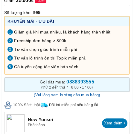
35.000₫
Giảm
- 23%
Số lượng kho:
995
KHUYẾN MÃI - ƯU ĐÃI
Giảm giá khi mua nhiều, là khách hàng thân thiết
1
Freeship đơn hàng > 800k
2
Tư vấn chọn giáo trình miễn phí
3
Tư vấn lộ trình ôn thi Topik miễn phí.
4
Có tuyển cộng tác viên bán sách
5
0888393555
Gọi đặt mua:
(thứ 2 đến thứ 7 | 8:00 - 17:00)
(Vui lòng xem hướng dẫn mua hàng)
100% Sách thật
Đổi trả miễn phí nếu hàng lỗi
New Yonsei
Xem thêm
Phát hành