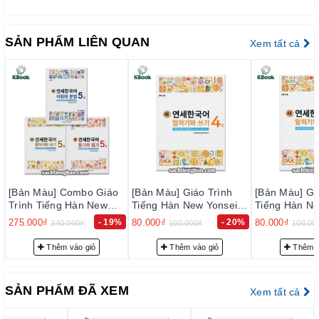
người học nhớ các từ vựng và cấu trúc ngữ pháp tiếng Hàn
một cách dễ dàng và tự nhiên.
SẢN PHẨM LIÊN QUAN
Xem tất cả
ƯU ĐIỂM CỦA SÁCH
Cấu trúc rõ ràng và dễ hiểu: Giáo trình New Yonsei
được chia thành các tập và mỗi tập lại được chia thành
3 cuốn, bao gồm nghe nói, đọc viết, từ vựng ngữ pháp.
Các bài học được thiết kế rõ ràng và dễ hiểu để giúp
học sinh dễ dàng tiếp cận và học tập.
Phù hợp với nhiều trình độ: Giáo trình New Yonsei có
nhiều tập, từ cơ bản đến nâng cao, phù hợp với nhiều
trình độ của học sinh. Đồng thời, giáo trình này cũng
[Bản Màu] Combo Giáo
[Bản Màu] Giáo Trình
[Bản Màu] Gi
Trình Tiếng Hàn New
Tiếng Hàn New Yonsei
Tiếng Hàn Ne
cung cấp các tài liệu học tập cho các kỹ năng khác
Yonsei Korean 5-2 - 새
Korean Nói Viết 4-1 - 새
Korean Nói Vi
275.000₫
- 19%
80.000₫
- 20%
80.000₫
nhau như kỹ năng nghe, nói, đọc và viết.
340.000₫
100.000₫
100.00
연세한국어 5-2
연세한국어 말하기와 쓰
연세한국어 말
기 4-1
기 4-2
Nội dung đa dạng và thú vị: Giáo trình New Yonsei cung
Thêm vào giỏ
Thêm vào giỏ
Thêm v
cấp nhiều nội dung học tập khác nhau, từ văn phạm
đến luyện nghe, luyện nói, luyện đọc và luyện viết. Học
SẢN PHẨM ĐÃ XEM
Xem tất cả
sinh có thể học được nhiều chủ đề khác nhau và được
hướng dẫn cách sử dụng tiếng Hàn trong những tình