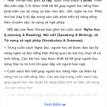
- New Yonsei bao gồm
12 tập
, được chia thành
2 phần
. Phần
đầu tiên (tập 1-4) được thiết kế để giúp người học tiếng Hàn
phát triển các kỹ năng cơ bản như đọc, viết, nghe và nói. Phần
thứ hai (tập 5-6) tập trung vào việc phát triển kỹ năng tiếng
Hàn chuyên sâu, từ vựng và ngữ pháp.
- Mỗi tập của New Yonsei bao gồm ba cuốn sách:
Nghe đọc
(Listening & Reading), Nói viết (Speaking & Writing), và
Từ vựng và ngữ pháp (Vocabulary & Grammar).
+ Trong cuốn sách Nghe đọc, người học sẽ được đào tạo kỹ
năng nghe và đọc tiếng Hàn thông qua các bài học thực tế và
sinh động. Các bài học này được thiết kế để giúp người học
tiếng Hàn tự tin hơn khi giao tiếp với người bản ngữ.
+ Cuốn sách Nói Viết giúp người học tiếng Hàn cải thiện kỹ
năng nói và viết tiếng Hàn. Các bài tập trong cuốn sách này
giúp người học rèn luyện kỹ năng phân tích và hiểu nội dung
văn bản tiếng Hàn.
+ Cuốn sách Từ vựng và ngữ pháp cung cấp cho người học
một nền tảng vững chắc về cách sử dụng các từ vựng và cấu
Xem thêm
trúc ngữ pháp tiếng Hàn. Các bài tập trong cuốn sách này giúp