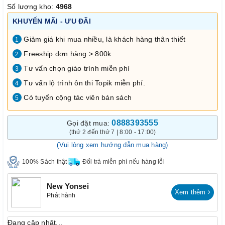
Số lượng kho:
4968
KHUYẾN MÃI - ƯU ĐÃI
Giảm giá khi mua nhiều, là khách hàng thân thiết
1
Freeship đơn hàng > 800k
2
Tư vấn chọn giáo trình miễn phí
3
Tư vấn lộ trình ôn thi Topik miễn phí.
4
Có tuyển cộng tác viên bán sách
5
0888393555
Gọi đặt mua:
(thứ 2 đến thứ 7 | 8:00 - 17:00)
(Vui lòng xem hướng dẫn mua hàng)
100% Sách thật
Đổi trả miễn phí nếu hàng lỗi
New Yonsei
Xem thêm
Phát hành
Đang cập nhật...