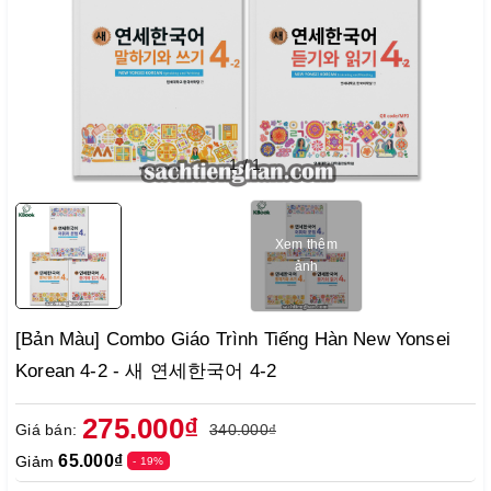
1
/
1
Xem thêm
ảnh
[Bản Màu] Combo Giáo Trình Tiếng Hàn New Yonsei
Korean 4-2 - 새 연세한국어 4-2
275.000₫
Giá bán:
340.000₫
65.000₫
Giảm
- 19%