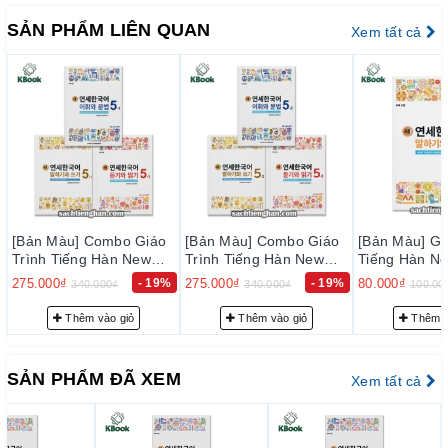
một cách dễ dàng và tự nhiên.
SẢN PHẨM LIÊN QUAN
Xem tất cả
ƯU ĐIỂM CỦA SÁCH
Cấu trúc rõ ràng và dễ hiểu: Giáo trình New Yonsei
được chia thành các tập và mỗi tập lại được chia thành
3 cuốn, bao gồm nghe nói, đọc viết, từ vựng ngữ pháp.
Các bài học được thiết kế rõ ràng và dễ hiểu để giúp
học sinh dễ dàng tiếp cận và học tập.
Phù hợp với nhiều trình độ: Giáo trình New Yonsei có
nhiều tập, từ cơ bản đến nâng cao, phù hợp với nhiều
trình độ của học sinh. Đồng thời, giáo trình này cũng
o
[Bản Màu] Combo Giáo
[Bản Màu] Giáo Trình
[Bản Màu] G
Trình Tiếng Hàn New
Tiếng Hàn New Yonsei
Tiếng Hàn 
cung cấp các tài liệu học tập cho các kỹ năng khác
Yonsei Korean 5-2 - 새
Korean Nói Viết 4-1 - 새
Korean Nói 
%
275.000₫
- 19%
80.000₫
- 20%
80.000₫
nhau như kỹ năng nghe, nói, đọc và viết.
340.000₫
100.000₫
100.
연세한국어 5-2
연세한국어 말하기와 쓰
연세한국어 
기 4-1
기 4-2
Nội dung đa dạng và thú vị: Giáo trình New Yonsei cung
Thêm vào giỏ
Thêm vào giỏ
Thêm 
cấp nhiều nội dung học tập khác nhau, từ văn phạm
đến luyện nghe, luyện nói, luyện đọc và luyện viết. Học
SẢN PHẨM ĐÃ XEM
Xem tất cả
sinh có thể học được nhiều chủ đề khác nhau và được
hướng dẫn cách sử dụng tiếng Hàn trong những tình
huống khác nhau.