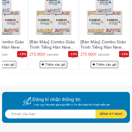
 Combo Giáo
[Bản Màu] Combo Giáo
[Bản Màu] Combo Giáo
ng Hàn New
Trình Tiếng Hàn New
Trình Tiếng Hàn New
ean 4-2 - 새
Yonsei Korean 4-2 - 새
Yonsei Korean 4-2 - 새
275.000₫
275.000₫
- 19%
- 19%
- 19%
0.000₫
340.000₫
340.000₫
4-2
연세한국어 4-2
연세한국어 4-2
m vào giỏ
Thêm vào giỏ
Thêm vào giỏ
Đăng kí nhận thông tin
...nhận ngay
Voucher giảm giá 10k
và
Tư vấn luyện thi Topik miễn phí
ĐĂNG KÝ NGAY