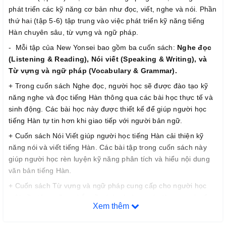
phát triển các kỹ năng cơ bản như đọc, viết, nghe và nói. Phần
thứ hai (tập 5-6) tập trung vào việc phát triển kỹ năng tiếng
Hàn chuyên sâu, từ vựng và ngữ pháp.
- Mỗi tập của New Yonsei bao gồm ba cuốn sách:
Nghe đọc
(Listening & Reading), Nói viết (Speaking & Writing), và
Từ vựng và ngữ pháp (Vocabulary & Grammar).
+ Trong cuốn sách Nghe đọc, người học sẽ được đào tạo kỹ
năng nghe và đọc tiếng Hàn thông qua các bài học thực tế và
sinh động. Các bài học này được thiết kế để giúp người học
tiếng Hàn tự tin hơn khi giao tiếp với người bản ngữ.
+ Cuốn sách Nói Viết giúp người học tiếng Hàn cải thiện kỹ
năng nói và viết tiếng Hàn. Các bài tập trong cuốn sách này
giúp người học rèn luyện kỹ năng phân tích và hiểu nội dung
văn bản tiếng Hàn.
+ Cuốn sách Từ vựng và ngữ pháp cung cấp cho người học
một nền tảng vững chắc về cách sử dụng các từ vựng và cấu
Xem thêm
trúc ngữ pháp tiếng Hàn. Các bài tập trong cuốn sách này giúp
người học nhớ các từ vựng và cấu trúc ngữ pháp tiếng Hàn