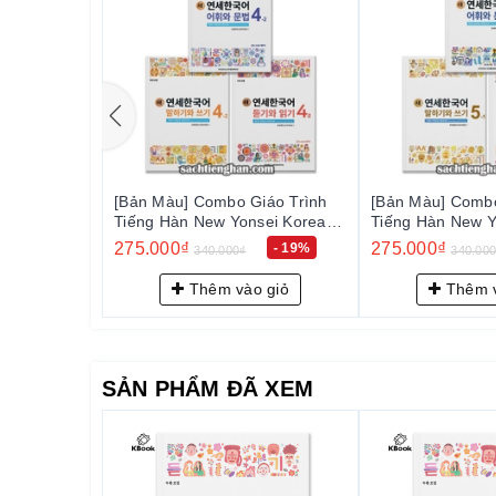
iáo Trình
[Bản Màu] Combo Giáo Trình
[Bản Màu] Combo
sei Korean
Tiếng Hàn New Yonsei Korean
Tiếng Hàn New Y
4-2
5-1 - 새 연세한국어 5-1
5-2 - 새 연세한국
275.000₫
275.000₫
- 19%
- 19%
340.000₫
340.00
 giỏ
Thêm vào giỏ
Thêm v
SẢN PHẨM ĐÃ XEM