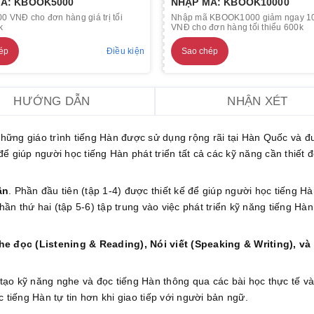
Ã: KBOOK5000
NHẬP MÃ: KBOOK10000
0 VNĐ cho đơn hàng giá trị tối
Nhập mã KBOOK1000 giảm ngay 1
k
VNĐ cho đơn hàng tối thiểu 600k
ép
Điều kiện
Sao chép
HƯỚNG DẪN
NHẬN XÉT
 những giáo trình tiếng Hàn được sử dụng rộng rãi tại Hàn Quốc và đ
 để giúp người học tiếng Hàn phát triển tất cả các kỹ năng cần thiết 
ần
. Phần đầu tiên (tập 1-4) được thiết kế để giúp người học tiếng H
hần thứ hai (tập 5-6) tập trung vào việc phát triển kỹ năng tiếng Hà
e đọc (Listening & Reading), Nói viết (Speaking & Writing), và
ạo kỹ năng nghe và đọc tiếng Hàn thông qua các bài học thực tế và
 tiếng Hàn tự tin hơn khi giao tiếp với người bản ngữ.