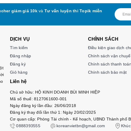
cher giảm giá 10k
và
Tư vấn luyện thi Topik miễn
DỊCH VỤ
CHÍNH SÁCH
Tìm kiếm
Điều kiện giao dịch c
Đăng nhập
Chính sách vận chuyể
Đăng ký
Chính sách thanh toá
ột
Giỏ hàng
Chính sách bảo mật
ời
ho
Liên hệ
Chủ sở hữu: HỘ KINH DOANH BÙI MINH HIỆP
Mã số thuế: 8127061600-001
Ngày đăng ký lần đầu: 26/06/2018
Đăng ký thay đổi lần thứ 1: Ngày 20/02/2025
Cơ quan cấp: Phòng Tài chính - Kế hoạch, UBND Thành phố B
0888393555
koreanvietbn@gmail.com
Khúc 