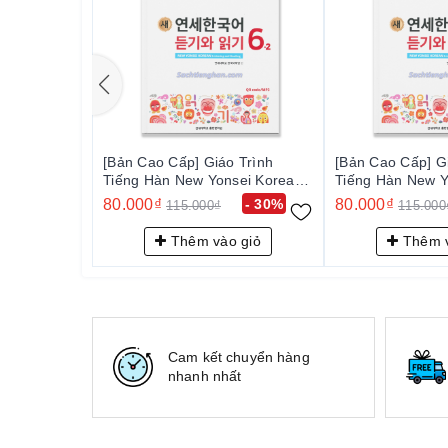
[Bản Cao Cấp] Giáo Trình
[Bản Cao Cấp] G
Tiếng Hàn New Yonsei Korean
Tiếng Hàn New Y
Nghe Đọc 6-2 - 새 연세한국어
Nghe Đọc 6-2
80.000₫
- 30%
80.000₫
115.000₫
115.000
듣기와 읽기 6-2
듣기와 읽기 6-2
Thêm vào giỏ
Thêm v
Cam kết chuyển hàng
nhanh nhất