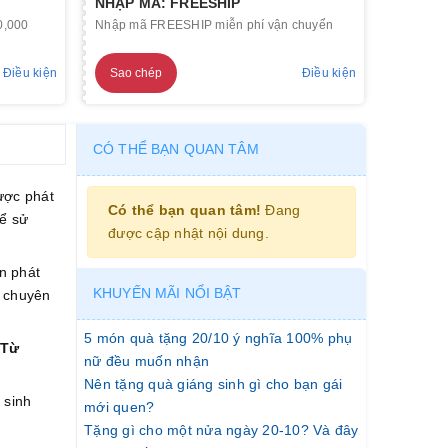
NHẬP MÃ: FREESHIP
0,000
Nhập mã FREESHIP miễn phí vận chuyển
Điều kiện
Sao chép
Điều kiện
CÓ THỂ BẠN QUAN TÂM
ược phát
Có thể bạn quan tâm!
Đang
để sử
được cập nhật nội dung.
àn phát
KHUYẾN MÃI NỔI BẬT
n chuyên
5 món quà tặng 20/10 ý nghĩa 100% phụ
 Từ
nữ đều muốn nhận
Nên tặng quà giáng sinh gì cho bạn gái
 sinh
mới quen?
Tặng gì cho một nửa ngày 20-10? Và đây