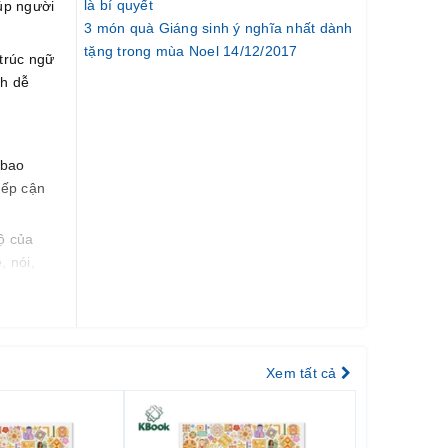
là bí quyết
iúp người
3 món quà Giáng sinh ý nghĩa nhất dành
tặng trong mùa Noel 14/12/2017
trúc ngữ
ch dễ
 bao
iếp cận
ộ của
, nói,
uyện
ch sử
Xem tất cả