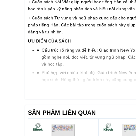
+ Cuốn sách Nói Viết giúp người học tiếng Hàn cải thi
học rèn luyện kỹ năng phân tích và hiểu nội dung văn
+ Cuốn sách Từ vựng và ngữ pháp cung cấp cho người
pháp tiếng Hàn. Các bài tập trong cuốn sách này giú
dàng và tự nhiên.
ƯU ĐIỂM CỦA SÁCH
Cấu trúc rõ ràng và dễ hiểu: Giáo trình New Yo
gồm nghe nói, đọc viết, từ vựng ngữ pháp. Các 
và học tập.
Phù hợp với nhiều trình độ: Giáo trình New Yon
học sinh. Đồng thời, giáo trình này cũng cung 
đọc và viết.
Nội dung đa dạng và thú vị: Giáo trình New Yo
nghe, luyện nói, luyện đọc và luyện viết. Học
dụng tiếng Hàn trong những tình huống khác n
SẢN PHẨM LIÊN QUAN