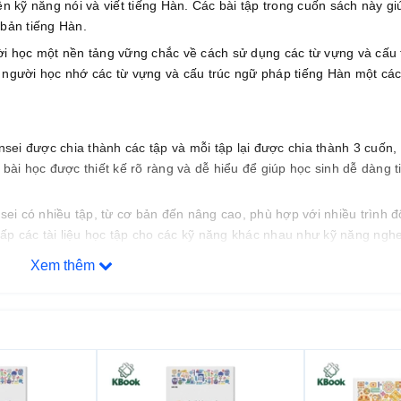
ện kỹ năng nói và viết tiếng Hàn. Các bài tập trong cuốn sách này g
 bản tiếng Hàn.
 học một nền tảng vững chắc về cách sử dụng các từ vựng và cấu 
p người học nhớ các từ vựng và cấu trúc ngữ pháp tiếng Hàn một cá
nsei được chia thành các tập và mỗi tập lại được chia thành 3 cuốn,
bài học được thiết kế rõ ràng và dễ hiểu để giúp học sinh dễ dàng t
sei có nhiều tập, từ cơ bản đến nâng cao, phù hợp với nhiều trình đ
cấp các tài liệu học tập cho các kỹ năng khác nhau như kỹ năng nghe
Xem thêm
nsei cung cấp nhiều nội dung học tập khác nhau, từ văn phạm đến l
 sinh có thể học được nhiều chủ đề khác nhau và được hướng dẫn cá
hau.