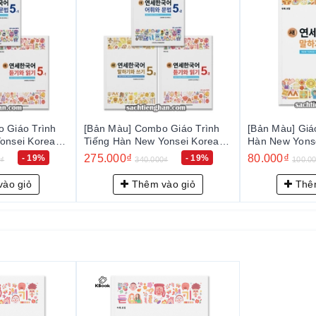
 Giáo Trình
[Bản Màu] Giáo Trình Tiếng
[Bản Màu] Giá
onsei Korean
Hàn New Yonsei Korean Nói
Hàn New Yonse
어 5-2
Viết 4-1 - 새 연세한국어 말하기
Viết 4-2 -
80.000₫
80.000₫
- 19%
- 20%
0₫
100.000₫
100.0
와 쓰기 4-1
와 쓰기 4-2
ào giỏ
Thêm vào giỏ
Thêm