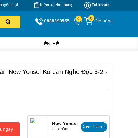
huyến mại
Kiểm tra đơn hàng
Tài khoản
0
0
Giỏ hàng
0888393555
LIÊN HỆ
Hàn New Yonsei Korean Nghe Đọc 6-2 -
New Yonsei
Xem thêm
a ngay
Phát hành