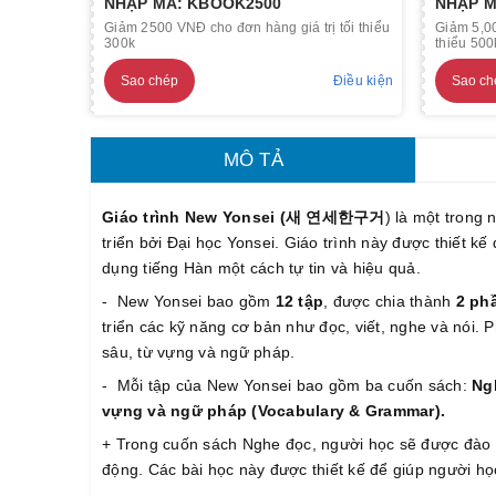
NHẬP MÃ: KBOOK2500
NHẬP M
Giảm 2500 VNĐ cho đơn hàng giá trị tối thiểu
Giảm 5,00
300k
thiểu 500
Sao chép
Điều kiện
Sao ch
MÔ TẢ
Giáo trình New Yonsei (새 연세한구거
) là một trong
triển bởi Đại học Yonsei. Giáo trình này được thiết kế
dụng tiếng Hàn một cách tự tin và hiệu quả.
- New Yonsei bao gồm
12 tập
, được chia thành
2 ph
triển các kỹ năng cơ bản như đọc, viết, nghe và nói. P
sâu, từ vựng và ngữ pháp.
- Mỗi tập của New Yonsei bao gồm ba cuốn sách:
Ngh
vựng và ngữ pháp (Vocabulary & Grammar).
+ Trong cuốn sách Nghe đọc, người học sẽ được đào t
động. Các bài học này được thiết kế để giúp người học