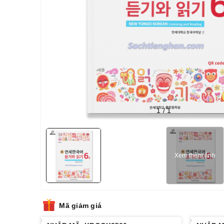
1
/
1
Xem thêm ảnh
Mã giảm giá