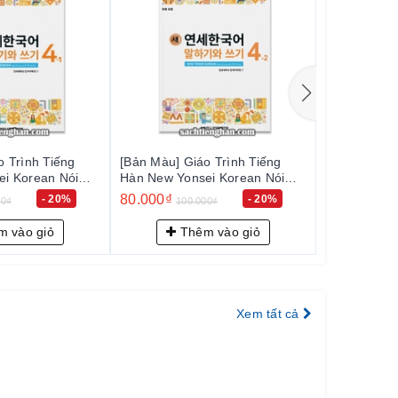
o Trình Tiếng
[Bản Màu] Giáo Trình Tiếng
[Bản Màu] G
i Korean Nói
Hàn New Yonsei Korean Nói
Hàn New Yo
 새 연세한국어 말하기
Viết 5-1 - 새 연세한국어 말하기
Viết 5-2
80.000₫
80.000₫
- 20%
- 20%
00₫
100.000₫
100
와 쓰기 5-1
와 쓰기 5-2
 vào giỏ
Thêm vào giỏ
Th
Xem tất cả