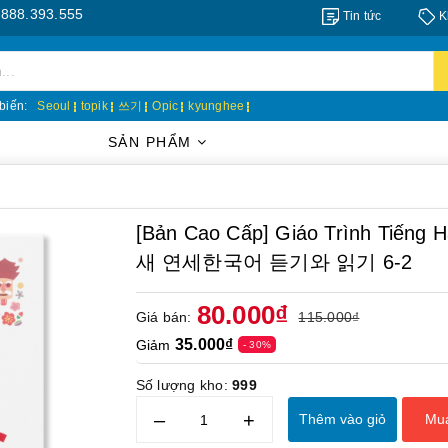
3.555
Tin tức
K
biến:
Seoul
topik
쓰기
Opic
kyunghee
SẢN PHẨM
[Bản Cao Cấp] Giáo Trình Tiếng 
새 연세한국어 듣기와 읽기 6-2
80.000₫
Giá bán:
115.000₫
35.000₫
Giảm
- 30%
Số lượng kho:
999
–
+
Thêm vào giỏ
Mu