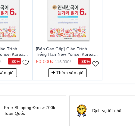
iáo Trình
[Bản Cao Cấp] Giáo Trình
onsei Korean
Tiếng Hàn New Yonsei Korean
 - 새 연세한국어
Nghe Đọc 6-2 - 새 연세한국어
- 30%
80.000₫
- 30%
₫
115.000₫
듣기와 읽기 6-2
ào giỏ
Thêm vào giỏ
Free Shipping Đơn > 700k
Dịch vụ tốt nhất
Toàn Quốc