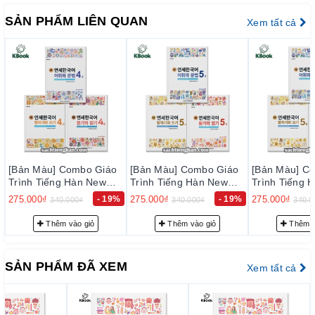
một cách dễ dàng và tự nhiên.
SẢN PHẨM LIÊN QUAN
Xem tất cả
ƯU ĐIỂM CỦA SÁCH
Cấu trúc rõ ràng và dễ hiểu: Giáo trình New Yonsei
được chia thành các tập và mỗi tập lại được chia thành
3 cuốn, bao gồm nghe nói, đọc viết, từ vựng ngữ pháp.
Các bài học được thiết kế rõ ràng và dễ hiểu để giúp
học sinh dễ dàng tiếp cận và học tập.
Phù hợp với nhiều trình độ: Giáo trình New Yonsei có
nhiều tập, từ cơ bản đến nâng cao, phù hợp với nhiều
trình độ của học sinh. Đồng thời, giáo trình này cũng
[Bản Màu] Combo Giáo
[Bản Màu] Combo Giáo
[Bản Màu] Gi
Trình Tiếng Hàn New
Trình Tiếng Hàn New
Tiếng Hàn N
cung cấp các tài liệu học tập cho các kỹ năng khác
Yonsei Korean 5-1 - 새
Yonsei Korean 5-2 - 새
Korean Nói V
%
275.000₫
- 19%
275.000₫
- 19%
80.000₫
nhau như kỹ năng nghe, nói, đọc và viết.
340.000₫
340.000₫
100.0
연세한국어 5-1
연세한국어 5-2
연세한국어 
기 4-1
Nội dung đa dạng và thú vị: Giáo trình New Yonsei cung
Thêm vào giỏ
Thêm vào giỏ
Thêm 
cấp nhiều nội dung học tập khác nhau, từ văn phạm
đến luyện nghe, luyện nói, luyện đọc và luyện viết. Học
SẢN PHẨM ĐÃ XEM
Xem tất cả
sinh có thể học được nhiều chủ đề khác nhau và được
hướng dẫn cách sử dụng tiếng Hàn trong những tình
huống khác nhau.