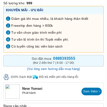
Số lượng kho:
999
KHUYẾN MÃI - ƯU ĐÃI
Giảm giá khi mua nhiều, là khách hàng thân thiết
1
Freeship đơn hàng > 800k
2
Tư vấn chọn giáo trình miễn phí
3
Tư vấn lộ trình ôn thi Topik miễn phí.
4
Có tuyển cộng tác viên bán sách
5
0888393555
Gọi đặt mua:
(thứ 2 đến thứ 7 | 8:00 - 17:00)
(Vui lòng xem hướng dẫn mua hàng)
100% Sách thật
Đổi trả miễn phí nếu hàng lỗi
New Yonsei
Xem thêm
Phát hành
Đang cập nhật...