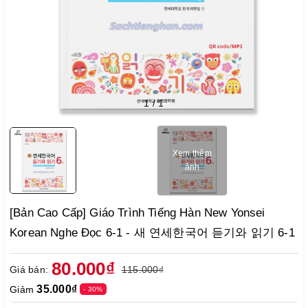
1
/
1
Xem thêm
ảnh
[Bản Cao Cấp] Giáo Trình Tiếng Hàn New Yonsei
Korean Nghe Đọc 6-1 - 새 연세한국어 듣기와 읽기 6-1
80.000₫
Giá bán:
115.000₫
35.000₫
Giảm
- 30%