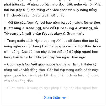
phát triển các kỹ năng cơ bản như đọc, viết, nghe và nói. Phần
thứ hai (tập 5-6) tập trung vào việc phát triển kỹ năng tiếng
Hàn chuyên sâu, từ vựng và ngữ pháp.
- Mỗi tập của New Yonsei bao gồm ba cuốn sách:
Nghe đọc
(Listening & Reading), Nói viết (Speaking & Writing), và
Từ vựng và ngữ pháp (Vocabulary & Grammar).
+ Trong cuốn sách Nghe đọc, người học sẽ được đào tạo kỹ
năng nghe và đọc tiếng Hàn thông qua các bài học thực tế và
sinh động. Các bài học này được thiết kế để giúp người học
tiếng Hàn tự tin hơn khi giao tiếp với người bản ngữ.
+ Cuốn sách Nói Viết giúp người học tiếng Hàn cải thiện kỹ
năng nói và viết tiếng Hàn. Các bài tập trong cuốn sách này
giúp người học rèn luyện kỹ năng phân tích và hiểu nội dung
văn bản tiếng Hàn.
+ Cuốn sách Từ vựng và ngữ pháp cung cấp cho người học
một nền tảng vững chắc về cách sử dụng các từ vựng và cấu
Xem thêm
trúc ngữ pháp tiếng Hàn. Các bài tập trong cuốn sách này giúp
người học nhớ các từ vựng và cấu trúc ngữ pháp tiếng Hàn