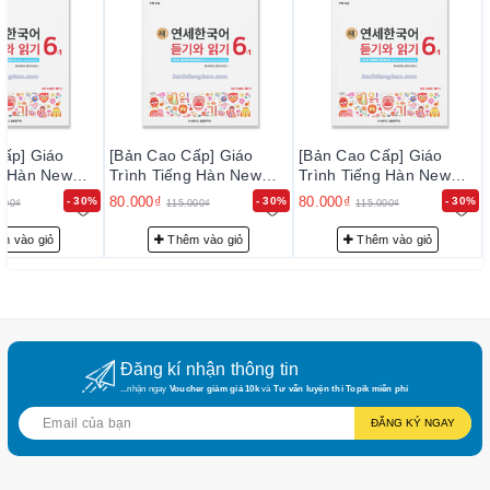
Cấp] Giáo
[Bản Cao Cấp] Giáo
[Bản Cao Cấp] Giáo
ng Hàn New
Trình Tiếng Hàn New
Trình Tiếng Hàn New
rean Nghe
Yonsei Korean Nghe
Yonsei Korean Nghe
80.000₫
80.000₫
- 30%
- 30%
- 30%
000₫
115.000₫
115.000₫
 - 새 연세한국어
Đọc 6-1 - 새 연세한국어
Đọc 6-1 - 새 연세한국어
6-1
듣기와 읽기 6-1
듣기와 읽기 6-1
m vào giỏ
Thêm vào giỏ
Thêm vào giỏ
Đăng kí nhận thông tin
...nhận ngay
Voucher giảm giá 10k
và
Tư vấn luyện thi Topik miễn phí
ĐĂNG KÝ NGAY