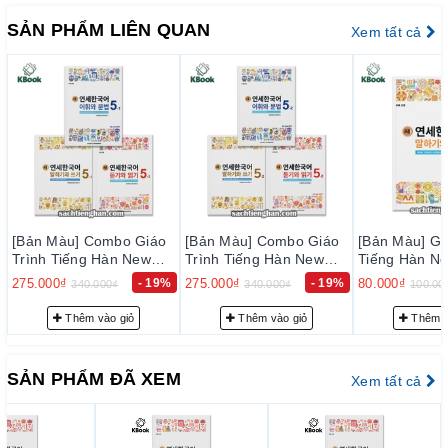
SẢN PHẨM LIÊN QUAN
Xem tất cả
[Bản Màu] Combo Giáo
[Bản Màu] Combo Giáo
[Bản Màu] Gi
Trình Tiếng Hàn New
Trình Tiếng Hàn New
Tiếng Hàn Ne
Yonsei Korean 5-1 - 새
Yonsei Korean 5-2 - 새
Korean Nói Vi
275.000₫
- 19%
275.000₫
- 19%
80.000₫
340.000₫
340.000₫
100.00
연세한국어 5-1
연세한국어 5-2
연세한국어 말
기 4-1
Thêm vào giỏ
Thêm vào giỏ
Thêm v
SẢN PHẨM ĐÃ XEM
Xem tất cả