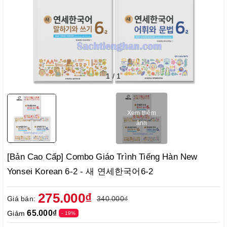
1
/
1
Xem thêm
ảnh
[Bản Cao Cấp] Combo Giáo Trình Tiếng Hàn New
Yonsei Korean 6-2 - 새 연세한국어6-2
275.000₫
Giá bán:
340.000₫
65.000₫
Giảm
- 19%