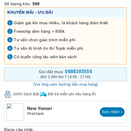
Số lượng kho:
599
KHUYẾN MÃI - ƯU ĐÃI
Giảm giá khi mua nhiều, là khách hàng thân thiết
1
Freeship đơn hàng > 800k
2
Tư vấn chọn giáo trình miễn phí
3
Tư vấn lộ trình ôn thi Topik miễn phí.
4
Có tuyển cộng tác viên bán sách
5
0888393555
Gọi đặt mua:
(thứ 2 đến thứ 7 | 8:00 - 17:00)
(Vui lòng xem hướng dẫn mua hàng)
100% Sách thật
Đổi trả miễn phí nếu hàng lỗi
New Yonsei
Xem thêm
Phát hành
Đang cập nhật...