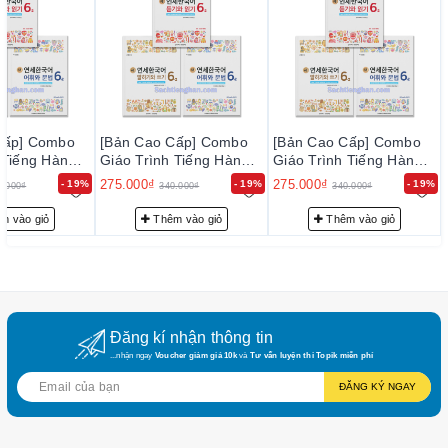
Cấp] Combo
[Bản Cao Cấp] Combo
[Bản Cao Cấp] Combo
 Tiếng Hàn
Giáo Trình Tiếng Hàn
Giáo Trình Tiếng Hàn
i Korean 6-2
New Yonsei Korean 6-2
New Yonsei Korean 6-2
275.000₫
275.000₫
- 19%
- 19%
- 19%
0.000₫
340.000₫
340.000₫
국어6-2
- 새 연세한국어6-2
- 새 연세한국어6-2
m vào giỏ
Thêm vào giỏ
Thêm vào giỏ
Đăng kí nhận thông tin
...nhận ngay
Voucher giảm giá 10k
và
Tư vấn luyện thi Topik miễn phí
ĐĂNG KÝ NGAY