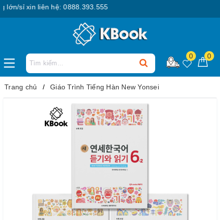
n/sỉ xin liên hệ: 0888.393.555
0
0
Trang chủ
Giáo Trình Tiếng Hàn New Yonsei