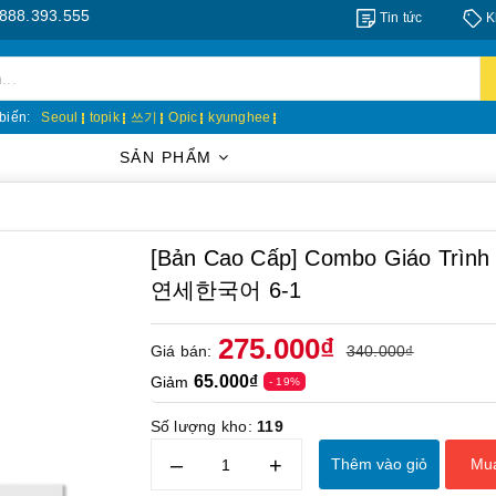
3.555
Tin tức
K
biến:
Seoul
topik
쓰기
Opic
kyunghee
SẢN PHẨM
[Bản Cao Cấp] Combo Giáo Trình 
연세한국어 6-1
275.000₫
Giá bán:
340.000₫
65.000₫
Giảm
- 19%
Số lượng kho:
119
–
+
Thêm vào giỏ
Mu