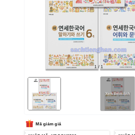
1
/
1
Xem thêm ảnh
Mã giảm giá