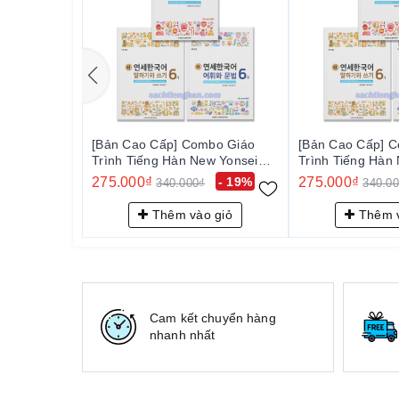
[Bản Cao Cấp] Combo Giáo
[Bản Cao Cấp] 
Trình Tiếng Hàn New Yonsei
Trình Tiếng Hàn
Korean 6-1 - 새 연세한국어 6-1
Korean 6-1 - 
275.000₫
- 19%
275.000₫
340.000₫
340.0
Thêm vào giỏ
Thêm v
Cam kết chuyển hàng
nhanh nhất