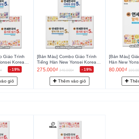
 Giáo Trình
[Bản Màu] Giáo Trình Tiếng
[Bản Màu] Giá
onsei Korean
Hàn New Yonsei Korean Nói
Hàn New Yonse
어 5-2
Viết 4-1 - 새 연세한국어 말하기
Viết 4-2 -
80.000₫
80.000₫
- 19%
- 20%
0₫
100.000₫
100.0
와 쓰기 4-1
와 쓰기 4-2
ào giỏ
Thêm vào giỏ
Thêm