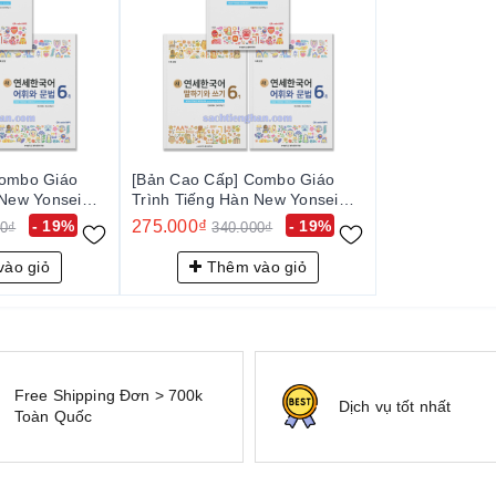
Combo Giáo
[Bản Cao Cấp] Combo Giáo
 New Yonsei
Trình Tiếng Hàn New Yonsei
새 연세한국어 6-1
Korean 6-1 - 새 연세한국어 6-1
- 19%
275.000₫
- 19%
00₫
340.000₫
ào giỏ
Thêm vào giỏ
Free Shipping Đơn > 700k
Dịch vụ tốt nhất
Toàn Quốc