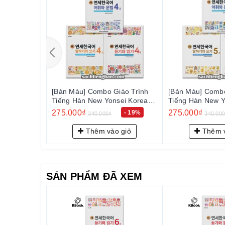
iáo Trình
[Bản Màu] Combo Giáo Trình
[Bản Màu] Combo
sei Korean
Tiếng Hàn New Yonsei Korean
Tiếng Hàn New Y
4-2
5-1 - 새 연세한국어 5-1
5-2 - 새 연세한국
275.000₫
275.000₫
- 19%
- 19%
340.000₫
340.00
 giỏ
Thêm vào giỏ
Thêm v
SẢN PHẨM ĐÃ XEM