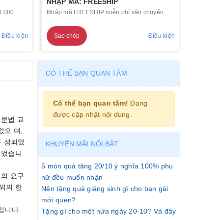
NHẬP MÃ: FREESHIP
0,000
Nhập mã FREESHIP miễn phí vận chuyển
Điều kiện
Sao chép
Điều kiện
CÓ THỂ BẠN QUAN TÂM
Có thể bạn quan tâm!
Đang
được cập nhật nội dung.
 문법 교
으 며,
구 성되었
KHUYẾN MÃI NỔI BẬT
되었습니
5 món quà tặng 20/10 ý nghĩa 100% phụ
 의 요구
nữ đều muốn nhận
외의 한
Nên tặng quà giáng sinh gì cho bạn gái
mới quen?
입니다.
Tặng gì cho một nửa ngày 20-10? Và đây