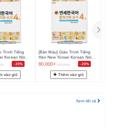
o Trình Tiếng
[Bản Màu] Giáo Trình Tiếng
[Bản Màu] G
i Korean Nói
Hàn New Yonsei Korean Nói
Hàn New Yo
 새 연세한국어 말하기
Viết 5-1 - 새 연세한국어 말하기
Viết 5-2
80.000₫
80.000₫
- 20%
- 20%
00₫
100.000₫
100
와 쓰기 5-1
와 쓰기 5-2
 vào giỏ
Thêm vào giỏ
Th
Xem tất cả