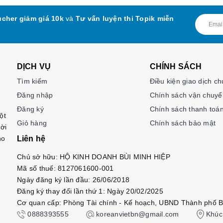
cher giảm giá 10k
và
Tư vấn luyện thi Topik miễn
DỊCH VỤ
CHÍNH SÁCH
Tìm kiếm
Điều kiện giao dịch c
Đăng nhập
Chính sách vận chuyể
Đăng ký
Chính sách thanh toá
ột
Giỏ hàng
Chính sách bảo mật
ời
ho
Liên hệ
Chủ sở hữu: HỘ KINH DOANH BÙI MINH HIỆP
Mã số thuế: 8127061600-001
Ngày đăng ký lần đầu: 26/06/2018
Đăng ký thay đổi lần thứ 1: Ngày 20/02/2025
Cơ quan cấp: Phòng Tài chính - Kế hoạch, UBND Thành phố B
0888393555
koreanvietbn@gmail.com
Khúc 