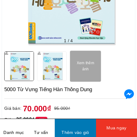
1
/
4
Xem thêm
ảnh
5000 Từ Vựng Tiếng Hàn Thông Dụng
70.000₫
Giá bán:
95.000₫
25.000₫
Giảm
- 26%
Mua ngay
Số lượng kho:
4999
Danh mục
Tư vấn
Thêm vào giỏ