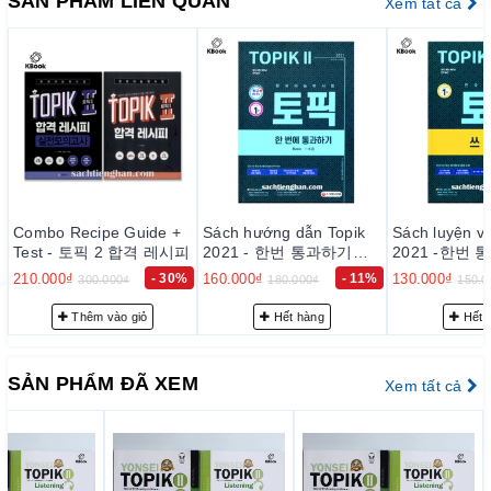
SẢN PHẨM LIÊN QUAN
Xem tất cả
PHẦN 1: Phần luyện tập
Phần luyện tập này giúp người học theo từng loại hình (유
형) câu hỏi từ 1~ 50.
Ví dụ với sách đọc có
유형 1: Câu hỏi 1~2: điền ngữ pháp phù hợp
유형 2: Câu hỏi 3~4: thay thế cụm từ gạch chân bằng
cụm từ mang ý nghĩa tương tự.
Sách hướng dẫn Topik
Sách luyện viết Topik
Combo Topik
유형 3: câu hỏi 5~8: chọn đáp án phù hợp với nội dung
피
2021 - 한번 통과하기
2021 -한번 통과 2021 쓰
번통과 Topik 
………..
Basic
기
160.000₫
- 11%
130.000₫
- 13%
360.000₫
180.000₫
150.000₫
500.0
Mỗi loại hình (유형) sẽ có hướng dẫn kèm 5 bài mẫu để luyện
Hết hàng
Hết hàng
Hết 
tập
==>>
Người học luyện được 5 đề
SẢN PHẨM ĐÃ XEM
Xem tất cả
PHẦN 2: Phần thực chiến
Gồm 5 đề thực chiến giống hệt với để thi thật để người học có
thể “bấm đồng hồ” và thi thử