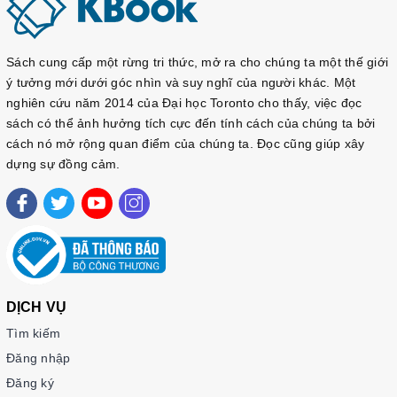
luyện đề Yonsei số dzách này ^^
IV. CAM KẾT CHẤT LƯỢNG
Sách cung cấp một rừng tri thức, mở ra cho chúng ta một thế giới
ý tưởng mới dưới góc nhìn và suy nghĩ của người khác. Một
1. Sách rấp đẹp: bìa màu, cán ni lông, kéo đóng gáy, giấy
nghiên cứu năm 2014 của Đại học Toronto cho thấy, việc đọc
in loại tốt nhất: trắng, dày ( không phải loại giấy photo mỏng
sách có thể ảnh hưởng tích cực đến tính cách của chúng ta bởi
và đen nhẻm như một số chỗ )
cách nó mở rộng quan điểm của chúng ta. Đọc cũng giúp xây
2. Sách kèm đĩa CD hoặc File nghe gửi link download ( xin
dựng sự đồng cảm.
chát qua fanpage:
https://www.facebook.com/BooksKorean
(KoreanViet - Sách Tiếng Hàn)
4. Sách được đóng gói cẩn thận, đảm bảo sách mới đẹp
đến tay người mua
V. PHƯƠNG THỨC VẬN CHUYỂN
1. Khi đặt hàng qua Sendo.vn, khách hàng được đảm bảo
DỊCH VỤ
sử dụng dịch vụ tốt nhất, uy tín nhất: đặt hàng nhanh chóng,
Tìm kiếm
theo dõi đơn hàng qua giao diện quản lý
Đăng nhập
2. Sách được gửi qua các đơn vị giao hàng uy tín :
giaohangnhanh.vn, giao hàng tiết kiệm....
Đăng ký