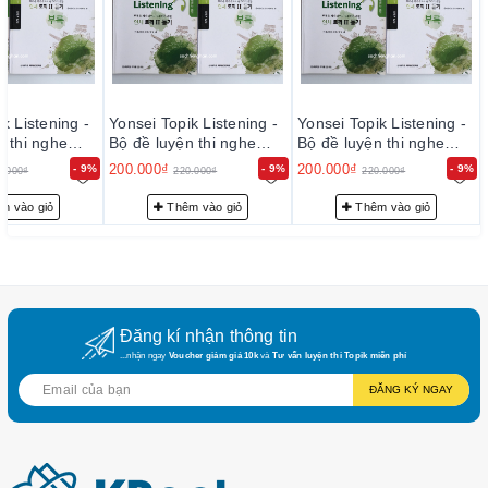
==>>
Người học luyện được thêm 5 đề
III. ƯU ĐIỂM
Với cách bố trí các câu hỏi luyện tập như trên, bộ Yonsei này
k Listening -
Yonsei Topik Listening -
Yonsei Topik Listening -
có ưu điểm rất lớn :
n thi nghe
Bộ đề luyện thi nghe
Bộ đề luyện thi nghe
Topik II
Topik II
200.000₫
200.000₫
- 9%
- 9%
- 9%
+ Người học được luyện tập theo mức độ khó tăng dần
0.000₫
220.000₫
220.000₫
+ Người học được luyện tập liên tục và nhuần nhuyễn theo
m vào giỏ
Thêm vào giỏ
Thêm vào giỏ
từng loại hình 유형
+ Nội dung của đề trong bộ Yonsei này được nghiên cứu biên
soạn rất chỉn chủ, nội dung và độ khó tương tự so với đề thi
thật nên người học thu được rất nhiều lợi ích trong quá trình
chuẩn bị học thi
Đăng kí nhận thông tin
...nhận ngay
Voucher giảm giá 10k
và
Tư vấn luyện thi Topik miễn phí
Theo kinh nghiệm ôn thi của các bạn đã từng sử dụng bộ
Yonsei nàythì ôn luyện khoảng 5 đề một cách trơn tru đến câu
ĐĂNG KÝ NGAY
30 đọc và nghe bạn có thể đạt Topik 3 dễ dàng. Nếu ôn hết
khoảng 10 đề đến câu 38 thì có thể đạt Topik 4.
Vậy bạn còn chần chờ gì nữa để sở hữu ích bộ sách