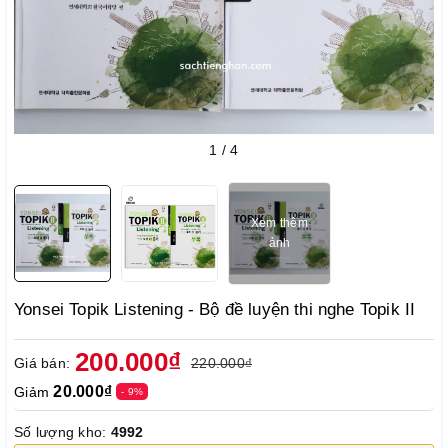
1
/
4
Xem thêm
ảnh
Yonsei Topik Listening - Bộ đề luyện thi nghe Topik II
200.000₫
Giá bán:
220.000₫
20.000₫
Giảm
- 9%
Số lượng kho:
4992