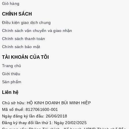
Giỏ hàng
3. Thời gian giao hàng trung bình từ 2~ 7 ngày tùy theo
khu vực, vùng miền.... Ví dụ: đến Hà Nội trung bình 3~4 ngày,
CHÍNH SÁCH
HCM 4~ 5 ngày...
Điều kiện giao dịch chung
4. Chi phí vận chuyển : chi phí về HN nội thành khoảng
Chính sách vận chuyển và giao nhận
30k, về HCM nội thành khoảng 50k, về các tỉnh xa, huyện, xã
Chính sách thanh toán
xa có thể thêm 1 chút .
Chính sách bảo mật
ĐẶC BIỆT
HỖ TRỢ: 50K VẬN CHUYỂN CHO ĐƠN HÀNG >= 200k (
TÀI KHOẢN CỦA TÔI
chính sách của Sendo - có thể thay đổi
)
Trang chủ
THAM KHẢO THÊM NHIỀU SÁCH HAY HƠN
Giới thiệu
NỮA:
https://www.sendo.vn/shop/korean-book-shop
Sản phẩm
Liên hệ
Chủ sở hữu: HỘ KINH DOANH BÙI MINH HIỆP
Mã số thuế: 8127061600-001
Ngày đăng ký lần đầu: 26/06/2018
Đăng ký thay đổi lần thứ 1: Ngày 20/02/2025