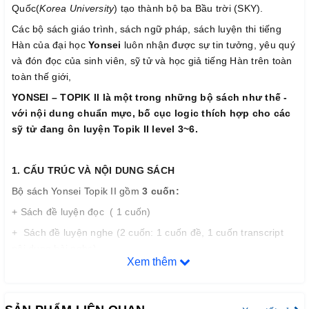
Quốc(
Korea University
) tạo thành bộ ba Bầu trời (SKY).
Các bộ sách giáo trình, sách ngữ pháp, sách luyện thi tiếng
Hàn của đại học
Yonsei
luôn nhận được sự tin tưởng, yêu quý
và đón đọc của sinh viên, sỹ tử và học giả tiếng Hàn trên toàn
toàn thế giới,
YONSEI – TOPIK II là một trong những bộ sách như thế -
với nội dung chuẩn mực, bố cục logic thích hợp cho các
sỹ tử đang ôn luyện Topik II level 3~6.
1. CẤU TRÚC VÀ NỘI DUNG SÁCH
Bộ sách Yonsei Topik II gồm
3 cuốn:
+ Sách đề luyện đọc ( 1 cuốn)
+ Sách đề luyện nghe (2 cuốn: 1 cuốn đề, 1 cuốn transcript
nội dung bài nghe)
Xem thêm
====================================================
Bộ sách (đọc + nghe): bao gồm 10 đề chia theo cấu trúc gồm
2 phần như sau: