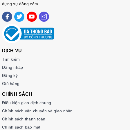
이
책은
한국뿐
아니라
여러
나라에서
큰
반향을
일으킨
해
dựng sự đồng cảm.
민
스님의
대표작입니다
.
바쁘게
흘러가는
삶
속에서
스님
은
우리에게
잠시
멈추고
호흡하며
,
자기
자신과
세상을
똑
바로
바라보라고
권합니다
.
주요
내용
:
사랑
,
인간관계
,
일
,
삶의
의미를
중심으
로
한
짧고
간결한
글들로
구성되어
있습니다
.
DỊCH VỤ
가치
:
우리가
잠시
멈출
때
비로소
가족의
사랑
,
친구
Tìm kiếm
의
동행
,
일상의
소박한
아름다움처럼
언제나
곁에
Đăng nhập
있던
소중한
것들을
발견하게
됩니다
.
Đăng ký
Giỏ hàng
3.
Khi mọi điều không như ý
(
고요할수
CHÍNH SÁCH
록
밝아지는
것들
)
Điều kiện giao dịch chung
Tiếng Việt
:
Chính sách vận chuyển và giao nhận
Nếu hai cuốn trên tập trung vào việc chữa lành và tìm sự an
Chính sách thanh toán
yên, thì cuốn này đưa người đọc đến một tầng sâu hơn – hành
Chính sách bảo mật