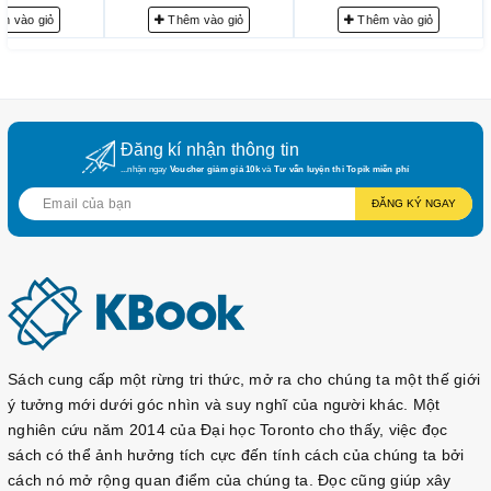
2.
Bước chậm lại giữa thế gian vội vã
m vào giỏ
Thêm vào giỏ
Thêm vào giỏ
(
멈추면
,
비로소
보이는
것들
)
Tiếng Việt
:
Đây là cuốn sách nổi bật nhất, từng tạo nên “cơn sốt” tại Hàn
Đăng kí nhận thông tin
Quốc và nhiều quốc gia. Giữa cuộc sống hối hả, Đại đức Hae
...nhận ngay
Voucher giảm giá 10k
và
Tư vấn luyện thi Topik miễn phí
Min khuyên chúng ta hãy dừng lại, lắng nghe nhịp thở, nhìn rõ
ĐĂNG KÝ NGAY
bản thân và thế giới xung quanh.
Nội dung chính
: Các bài viết ngắn gọn, súc tích xoay
quanh tình yêu, mối quan hệ, công việc và ý nghĩa cuộc
sống.
Giá trị mang lại
: Khi ta dừng lại, ta mới thật sự thấy
những điều quý giá vẫn luôn hiện hữu – tình cảm gia
Sách cung cấp một rừng tri thức, mở ra cho chúng ta một thế giới
đình, sự đồng hành của bạn bè, và cả vẻ đẹp bình dị của
ý tưởng mới dưới góc nhìn và suy nghĩ của người khác. Một
nghiên cứu năm 2014 của Đại học Toronto cho thấy, việc đọc
đời sống.
sách có thể ảnh hưởng tích cực đến tính cách của chúng ta bởi
한국어
:
cách nó mở rộng quan điểm của chúng ta. Đọc cũng giúp xây