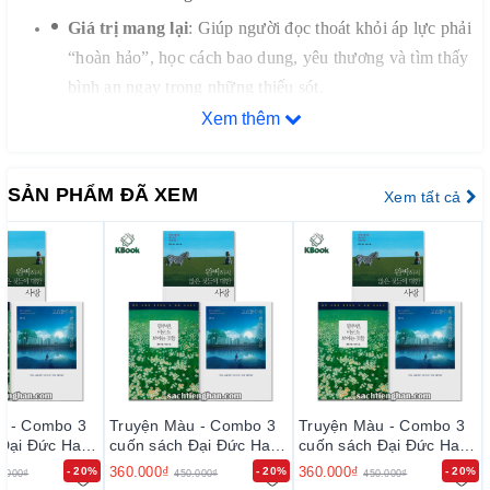
Giá trị mang lại
: Giúp người đọc thoát khỏi áp lực phải
“hoàn hảo”, học cách bao dung, yêu thương và tìm thấy
bình an ngay trong những thiếu sót.
Xem thêm
한국어
:
이
책은
우리에게
다정하게
말합니다
.
완벽해야만
사랑받
을
자격이
있는
것은
아니라는
것을
.
해민
스님은
일상의
SẢN PHẨM ĐÃ XEM
Xem tất cả
이야기와
깊이
있는
교훈을
통해
독자가
자신의
부족함과
결점을
있는
그대로
받아들이는
법을
알려
줍니다
.
주요
내용
:
내면의
치유에
집중하며
,
자비로운
마음
으로
자신과
타인의
불완전함을
존중하는
방법을
다
룹니다
.
가치
:
완벽해야
한다는
압박에서
벗어나
포용과
사
랑을
배우고
,
결점
속에서도
평안을
찾을
수
있도록
u - Combo 3
Truyện Màu - Combo 3
Truyện Màu - Combo 3
이끌어
줍니다
.
 Đại Đức Hae
cuốn sách Đại Đức Hae
cuốn sách Đại Đức Hae
Min
Min
360.000₫
360.000₫
- 20%
- 20%
- 20%
0.000₫
450.000₫
450.000₫