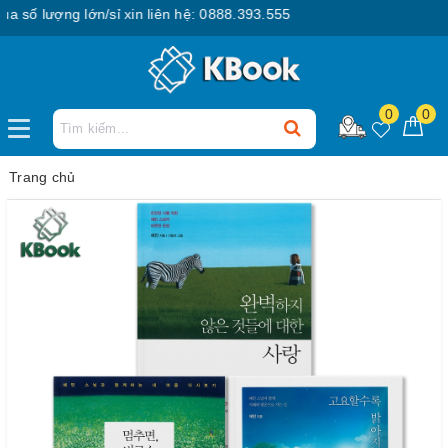
ố lượng lớn/sỉ xin liên hệ: 0888.393.555
0
0
Trang chủ