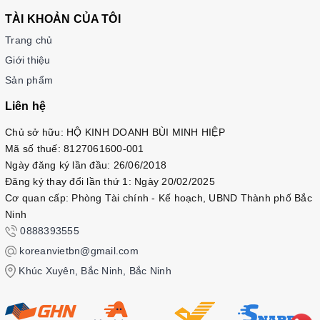
trình tìm kiếm ánh sáng trong nghịch cảnh. Đại đức Hae Min
TÀI KHOẢN CỦA TÔI
nhấn mạnh rằng, càng trong tĩnh lặng, tâm ta càng sáng tỏ,
giúp ta vượt qua những lúc bất như ý.
Trang chủ
Giới thiệu
Nội dung chính
: Chia sẻ về cách đối diện với thất bại,
Sản phẩm
mất mát, cô đơn, và tìm lại sự vững vàng nơi nội tâm.
Liên hệ
Giá trị mang lại
: Dạy ta nghệ thuật buông bỏ, giữ tâm
an định giữa sóng gió, để mỗi khó khăn trở thành bài
Chủ sở hữu: HỘ KINH DOANH BÙI MINH HIỆP
học khai sáng cho hành trình trưởng thành.
Mã số thuế: 8127061600-001
Ngày đăng ký lần đầu: 26/06/2018
한국어
:
Đăng ký thay đổi lần thứ 1: Ngày 20/02/2025
앞선
두
권이
치유와
평안을
다뤘다면
,
이
책은
한층
더
깊
Cơ quan cấp: Phòng Tài chính - Kế hoạch, UBND Thành phố Bắc
은
차원으로
독자를
안내합니다
.
바로
역경
속에서
빛을
찾
Ninh
는
여정입니다
.
해민
스님은
고요할수록
마음이
더욱
밝아
0888393555
지고
,
그
힘으로
불행과
시련을
이겨낼
수
있다고
강조합니
koreanvietbn@gmail.com
다
.
Khúc Xuyên, Bắc Ninh, Bắc Ninh
주요
내용
:
실패
,
상실
,
외로움에
맞서는
법과
내면의
흔들림
없는
힘을
되찾는
과정을
다룹니다
.