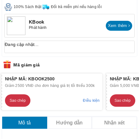
100% Sách thật
Đổi trả miễn phí nếu hàng lỗi
KBook
Xem thêm
Phát hành
Đang cập nhật...
Mã giảm giá
NHẬP MÃ: KBOOK2500
NHẬP MÃ: K
Giảm 2500 VNĐ cho đơn hàng giá trị tối thiểu 300k
Giảm 5,000 VNĐ c
Sao chép
Điều kiện
Sao chép
Mô tả
Hướng dẫn
Nhận xét