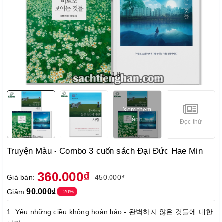
1
/
18
Xem thêm
ảnh
Đọc thử
Truyện Màu - Combo 3 cuốn sách Đại Đức Hae Min
360.000₫
Giá bán:
450.000₫
90.000₫
Giảm
- 20%
1. Yêu những điều không hoàn hảo - 완벽하지 않은 것들에 대한