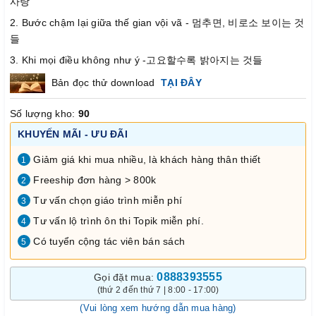
사랑
2. Bước chậm lại giữa thế gian vội vã - 멈추면, 비로소 보이는 것
들
3. Khi mọi điều không như ý -고요할수록 밝아지는 것들
Bản đọc thử download
TẠI ĐÂY
Số lượng kho:
90
KHUYẾN MÃI - ƯU ĐÃI
Giảm giá khi mua nhiều, là khách hàng thân thiết
1
Freeship đơn hàng > 800k
2
Tư vấn chọn giáo trình miễn phí
3
Tư vấn lộ trình ôn thi Topik miễn phí.
4
Có tuyển cộng tác viên bán sách
5
0888393555
Gọi đặt mua:
(thứ 2 đến thứ 7 | 8:00 - 17:00)
(Vui lòng xem hướng dẫn mua hàng)