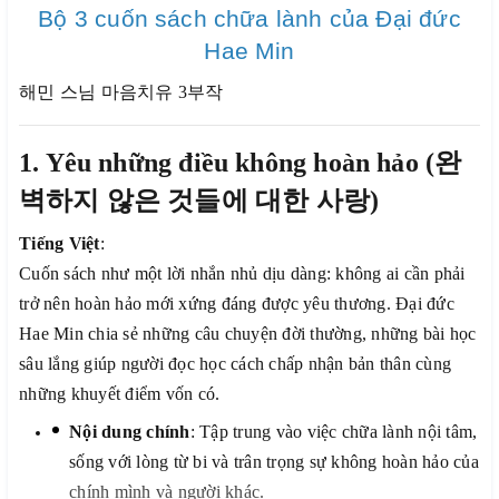
Bộ 3 cuốn sách chữa lành của Đại đức
Hae Min
해민
스님
마음치유
3
부작
1.
Yêu những điều không hoàn hảo
(
완
벽하지
않은
것들에
대한
사랑
)
Tiếng Việt
:
Cuốn sách như một lời nhắn nhủ dịu dàng: không ai cần phải
trở nên hoàn hảo mới xứng đáng được yêu thương. Đại đức
Hae Min chia sẻ những câu chuyện đời thường, những bài học
sâu lắng giúp người đọc học cách chấp nhận bản thân cùng
những khuyết điểm vốn có.
Nội dung chính
: Tập trung vào việc chữa lành nội tâm,
sống với lòng từ bi và trân trọng sự không hoàn hảo của
chính mình và người khác.