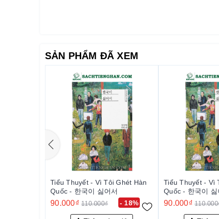
SẢN PHẨM ĐÃ XEM
Tiểu Thuyết - Vì Tôi Ghét Hàn
Tiểu Thuyết - Vì
Quốc - 한국이 싫어서
Quốc - 한국이 
90.000₫
- 18%
90.000₫
110.000₫
110.000