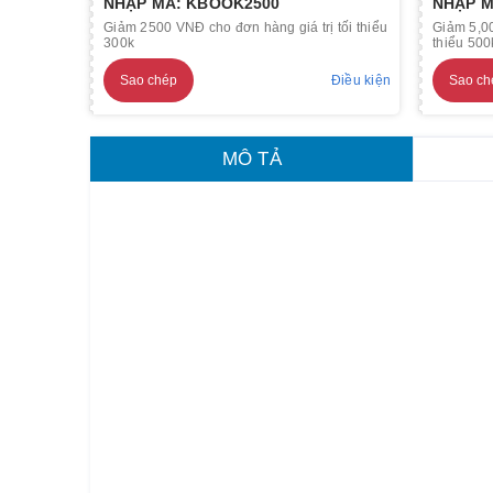
NHẬP MÃ: KBOOK2500
NHẬP M
Giảm 2500 VNĐ cho đơn hàng giá trị tối thiểu
Giảm 5,00
300k
thiểu 500
Sao chép
Điều kiện
Sao ch
MÔ TẢ