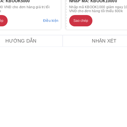
Ã: KBOOK5000
NHẬP MÃ: KBOOK10000
0 VNĐ cho đơn hàng giá trị tối
Nhập mã KBOOK1000 giảm ngay 1
k
VNĐ cho đơn hàng tối thiểu 600k
ép
Điều kiện
Sao chép
HƯỚNG DẪN
NHẬN XÉT