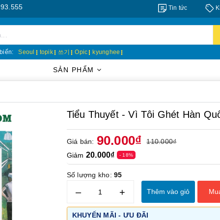
5
Tin tức
K
biến:
Seoul
topik
쓰기
Opic
kyunghee
SẢN PHẨM
Tiểu Thuyết - Vì Tôi Ghét Hà
90.000₫
Giá bán:
110.000₫
20.000₫
Giảm
- 18%
Số lượng kho:
95
–
+
Thêm vào giỏ
Mu
KHUYẾN MÃI - ƯU ĐÃI