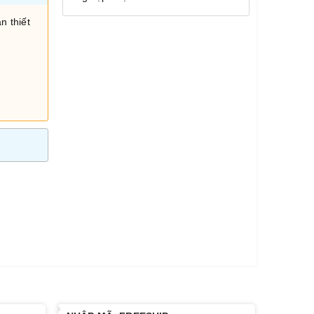
n thiết
i