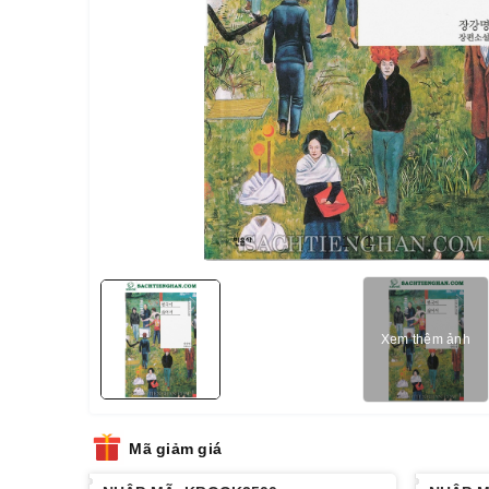
1
/
1
Xem thêm ảnh
Mã giảm giá