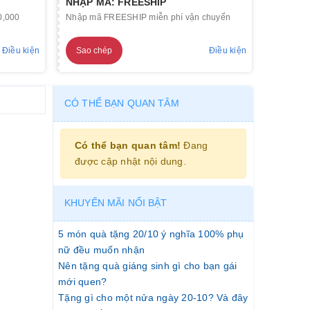
NHẬP MÃ: FREESHIP
0,000
Nhập mã FREESHIP miễn phí vận chuyển
Điều kiện
Sao chép
Điều kiện
CÓ THỂ BẠN QUAN TÂM
Có thể bạn quan tâm!
Đang
được cập nhật nội dung.
KHUYẾN MÃI NỔI BẬT
5 món quà tặng 20/10 ý nghĩa 100% phụ
nữ đều muốn nhận
Nên tặng quà giáng sinh gì cho bạn gái
mới quen?
Tặng gì cho một nửa ngày 20-10? Và đây