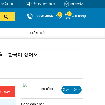
huyến mại
Kiểm tra đơn hàng
Tài khoản
0
0
Giỏ hàng
0888393555
LIÊN HỆ
n Quốc - 한국이 싫어서
Phát hành
Xem thêm
a ngay
Đang cập nhật...