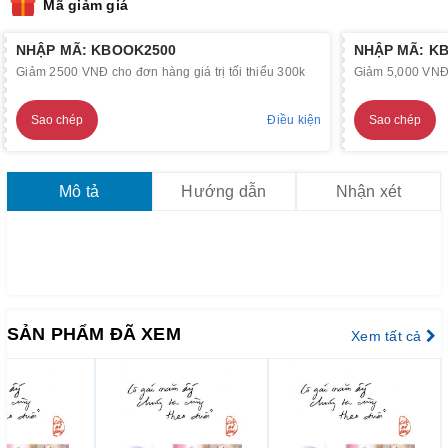
Mã giảm giá
NHẬP MÃ: KBOOK2500
NHẬP MÃ: K
Giảm 2500 VNĐ cho đơn hàng giá trị tối thiểu 300k
Giảm 5,000 VNĐ c
Sao chép
Điều kiện
Sao chép
Mô tả
Hướng dẫn
Nhận xét
SẢN PHẨM ĐÃ XEM
Xem tất cả