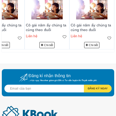
 ấy chúng ta
Cô gái năm ấy chúng ta
Cô gái năm ấy chúng ta
đuổi
cùng theo đuổi
cùng theo đuổi
Liên hệ
Liên hệ
hi tiết
Chi tiết
Chi tiết
Đăng kí nhận thông tin
...nhận ngay
Voucher giảm giá 10k
và
Tư vấn luyện thi Topik miễn phí
ĐĂNG KÝ NGAY