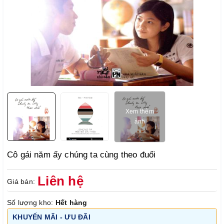
1
/
2
Xem thêm
ảnh
Cô gái năm ấy chúng ta cùng theo đuổi
Liên hệ
Giá bán:
Số lượng kho:
Hết hàng
KHUYẾN MÃI - ƯU ĐÃI