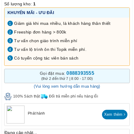
Số lượng kho:
1
KHUYẾN MÃI - ƯU ĐÃI
Giảm giá khi mua nhiều, là khách hàng thân thiết
1
Freeship đơn hàng > 800k
2
Tư vấn chọn giáo trình miễn phí
3
Tư vấn lộ trình ôn thi Topik miễn phí.
4
Có tuyển cộng tác viên bán sách
5
0888393555
Gọi đặt mua:
(thứ 2 đến thứ 7 | 8:00 - 17:00)
(Vui lòng xem hướng dẫn mua hàng)
100% Sách thật
Đổi trả miễn phí nếu hàng lỗi
Phát hành
Xem thêm
Đang cập nhật...