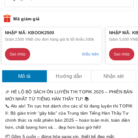
Mã giảm giá
NHẬP MÃ: KBOOK2500
NHẬP MÃ: K
Giảm 2500 VNĐ cho đơn hàng giá trị tối thiểu 300k
Giảm 5,000 VNĐ c
Sao chép
Điều kiện
Sao chép
Mô tả
Hướng dẫn
Nhận xét
🎉 HÉ LỘ BỘ SÁCH ÔN LUYỆN THI TOPIK 2025 – PHIÊN BẢN
MỚI NHẤT TỪ TIẾNG HÀN THẦY TƯ! 📚
📞 Alo alo! Tin cực hot dành cho các sĩ tử đang luyện thi TOPIK
II: Bộ giáo trình “gây bão” của Trung tâm Tiếng Hàn Thầy Tư
chính thức ra mắt phiên bản 2025 – hoàn toàn mới, toàn diện
hơn, chất lượng hơn và… đẹp hơn bao giờ hết!
📦 Gồm 5 cuốn – đóng hộp sang xịn, thiết kế đẹp mắt: