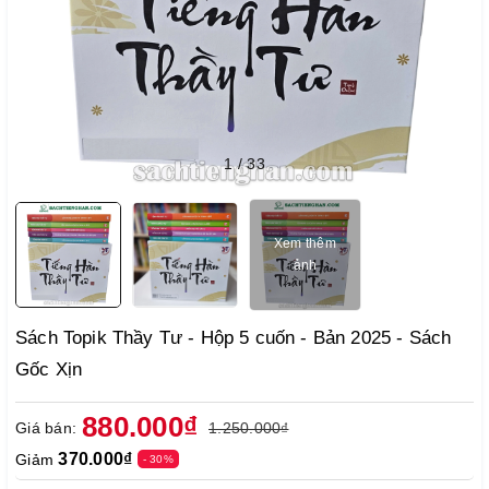
1
/
33
Xem thêm
ảnh
Sách Topik Thầy Tư - Hộp 5 cuốn - Bản 2025 - Sách
Gốc Xịn
880.000₫
Giá bán:
1.250.000₫
370.000₫
Giảm
- 30%