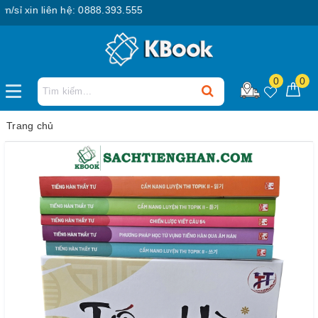
 xin liên hệ: 0888.393.555
0
0
Trang chủ