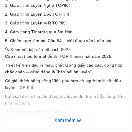
1. Giáo trình Luyện Nghe TOPIK II
2. Giáo trình Luyện Đọc TOPIK II
3. Giáo trình Luyện Viết TOPIK II
4. Cẩm nang Từ vựng qua âm Hán
5. Chiến lược làm bài Câu 54 – Viết đoạn văn hoàn hảo
🔍 Điểm nổi bật của bộ sách 2025:
Cập nhật theo format đề thi TOPIK mới nhất năm 2025
Thiết kế hiện đại, in màu, chất lượng giấy cao cấp, đóng hộp
chắc chắn – xứng đáng là "bảo bối ôn luyện"
Có giải thích bằng tiếng Việt, phù hợp cả người mới bắt đầu
luyện TOPIK II
Bám sát đề thi thực tế, tăng tốc luyện đề, tránh bẫy, tăng điểm
nhanh chóng
💡 Bộ sách này phù hợp với ai?
✔️ Học viên đang học hoặc ôn thi TOPIK II (cấp 3–6)
Xem thêm
✔️ Người muốn tự học có lộ trình rõ ràng, dễ theo