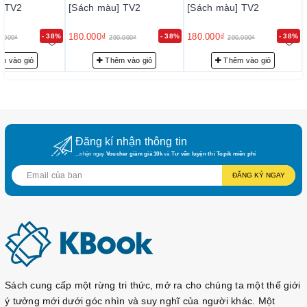
] TV2
[Sách màu] TV2
[Sách màu] TV2
180.000₫
180.000₫
- 38%
- 38%
- 38%
0.000₫
290.000₫
290.000₫
m vào giỏ
Thêm vào giỏ
Thêm vào giỏ
Đăng kí nhận thông tin
...nhận ngay
Voucher giảm giá 10k
và
Tư vấn luyện thi Topik miễn phí
ĐĂNG KÝ NGAY
Sách cung cấp một rừng tri thức, mở ra cho chúng ta một thế giới
ý tưởng mới dưới góc nhìn và suy nghĩ của người khác. Một