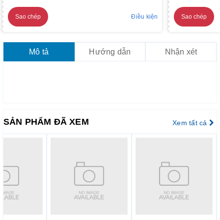
Sao chép
Điều kiện
Sao chép
Mô tả
Hướng dẫn
Nhận xét
SẢN PHẨM ĐÃ XEM
Xem tất cả