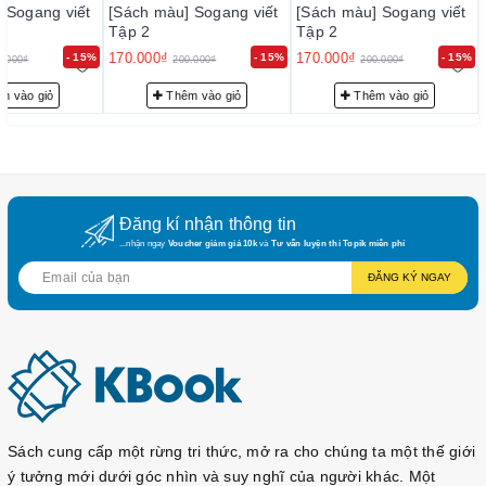
 Sogang viết
[Sách màu] Sogang viết
[Sách màu] Sogang viết
Tập 2
Tập 2
170.000₫
170.000₫
- 15%
- 15%
- 15%
0.000₫
200.000₫
200.000₫
m vào giỏ
Thêm vào giỏ
Thêm vào giỏ
Đăng kí nhận thông tin
...nhận ngay
Voucher giảm giá 10k
và
Tư vấn luyện thi Topik miễn phí
ĐĂNG KÝ NGAY
Sách cung cấp một rừng tri thức, mở ra cho chúng ta một thế giới
ý tưởng mới dưới góc nhìn và suy nghĩ của người khác. Một