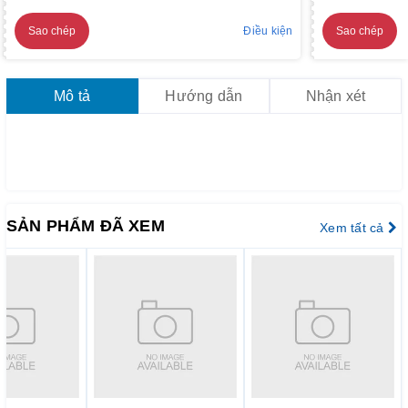
Sao chép
Điều kiện
Sao chép
Mô tả
Hướng dẫn
Nhận xét
SẢN PHẨM ĐÃ XEM
Xem tất cả