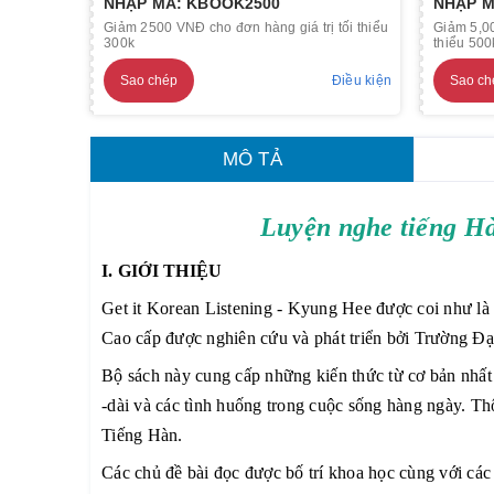
NHẬP MÃ: KBOOK2500
NHẬP M
Giảm 2500 VNĐ cho đơn hàng giá trị tối thiểu
Giảm 5,00
300k
thiểu 500
Sao chép
Điều kiện
Sao ch
MÔ TẢ
Luyện nghe tiếng 
I. GIỚI THIỆU
Get it Korean Listening - Kyung Hee được coi như là
Cao cấp được nghiên cứu và phát triển bởi Trường Đạ
Bộ sách này cung cấp những kiến thức từ cơ bản nhất
-dài và các tình huống trong cuộc sống hàng ngày. Thô
Tiếng Hàn.
Các chủ đề bài đọc được bố trí khoa học cùng với các 