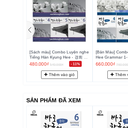
– Quý khách được hưởng chính sách CSKH thân thiết
 Luyện nghe
[Bản Màu] Combo New Kyung
[Bản Màu] Comb
Hee - 경희 한
Hee Grammar 1-6 - 바로 한국어
Hee Speaking 
문법 1-6
말하기 1-6
660.000₫
480.000₫
- 11%
- 13%
760.000₫
540.00
 giỏ
Thêm vào giỏ
Thêm v
SẢN PHẨM ĐÃ XEM