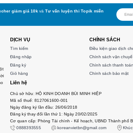
cher giảm giá 10k
và
Tư vấn luyện thi Topik miễn
DỊCH VỤ
CHÍNH SÁCH
Tìm kiếm
Điều kiện giao dịch c
Đăng nhập
Chính sách vận chuyể
Đăng ký
Chính sách thanh toá
ột
Giỏ hàng
Chính sách bảo mật
ời
ho
Liên hệ
Chủ sở hữu: HỘ KINH DOANH BÙI MINH HIỆP
Mã số thuế: 8127061600-001
Ngày đăng ký lần đầu: 26/06/2018
Đăng ký thay đổi lần thứ 1: Ngày 20/02/2025
Cơ quan cấp: Phòng Tài chính - Kế hoạch, UBND Thành phố B
0888393555
koreanvietbn@gmail.com
Khúc 