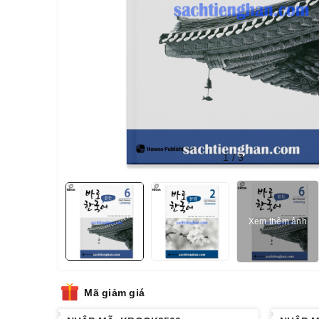
1
/
3
Xem thêm ảnh
Mã giảm giá