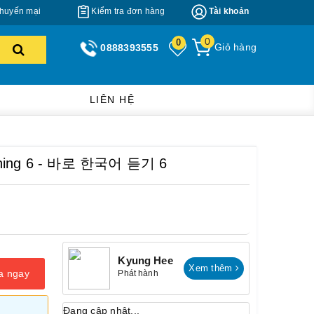
huyến mại
Kiểm tra đơn hàng
Tài khoản
0
0
Giỏ hàng
0888393555
LIÊN HỆ
tening 6 - 바로 한국어 듣기 6
Kyung Hee
Xem thêm
a ngay
Phát hành
Đang cập nhật...