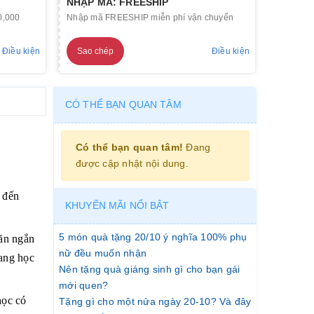
NHẬP MÃ: FREESHIP
0,000
Nhập mã FREESHIP miễn phí vận chuyển
Điều kiện
Sao chép
Điều kiện
CÓ THỂ BẠN QUAN TÂM
Có thể bạn quan tâm!
Đang
được cập nhật nội dung.
 đến
KHUYẾN MÃI NỔI BẬT
5 món quà tặng 20/10 ý nghĩa 100% phụ
văn ngắn
nữ đều muốn nhận
đang học
Nên tặng quà giáng sinh gì cho bạn gái
mới quen?
học có
Tặng gì cho một nửa ngày 20-10? Và đây