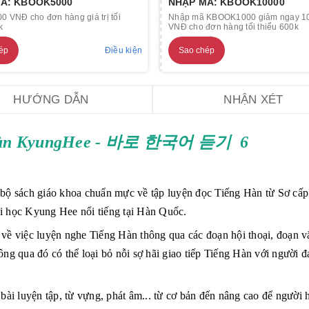
Ã: KBOOK5000
NHẬP MÃ: KBOOK10000
0 VNĐ cho đơn hàng giá trị tối
Nhập mã KBOOK1000 giảm ngay 1
k
VNĐ cho đơn hàng tối thiểu 600k
ép
Điều kiện
Sao chép
HƯỚNG DẪN
NHẬN XÉT
Hàn KyungHee - 바로
한국어 듣기 6
 bộ sách giáo khoa chuẩn mực về tập luyện đọc Tiếng Hàn từ Sơ cấp
i học Kyung Hee nổi tiếng tại Hàn Quốc.
 về việc luyện nghe Tiếng Hàn thông qua các đoạn hội thoại, đoạn 
ng qua đó có thể loại bỏ nỗi sợ hãi giao tiếp Tiếng Hàn với người 
bài luyện tập, từ vựng, phát âm... từ cơ bản đến nâng cao để người 