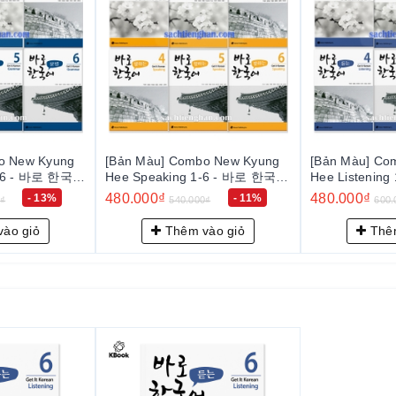
.
o New Kyung
[Bản Màu] Combo New Kyung
[Bản Màu] Co
1-6 - 바로 한국어
Hee Listening 1-6 - 바로 한국어
Hee 6 - 바로 
듣기 1-6
nói, đọc, viết,
480.000₫
410.000₫
- 11%
- 20%
0₫
600.000₫
460.
ào giỏ
Thêm vào giỏ
Thêm