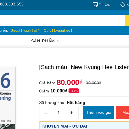
.555
Tin tức
K
biến:
Seoul
topik
쓰기
Opic
kyunghee
SẢN PHẨM
[Sách màu] New Kyung Hee Lis
80.000₫
Giá bán:
90.000₫
10.000₫
Giảm
- 11%
Số lượng kho:
Hết hàng
–
+
Thêm vào giỏ
Mu
KHUYẾN MÃI - ƯU ĐÃI