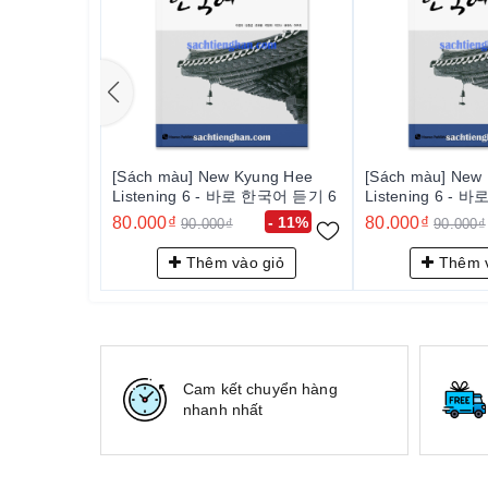
[Sách màu] New Kyung Hee
[Sách màu] New
Listening 6 - 바로 한국어 듣기 6
Listening 6 -
80.000₫
- 11%
80.000₫
90.000₫
90.000₫
Thêm vào giỏ
Thêm v
Cam kết chuyển hàng
nhanh nhất