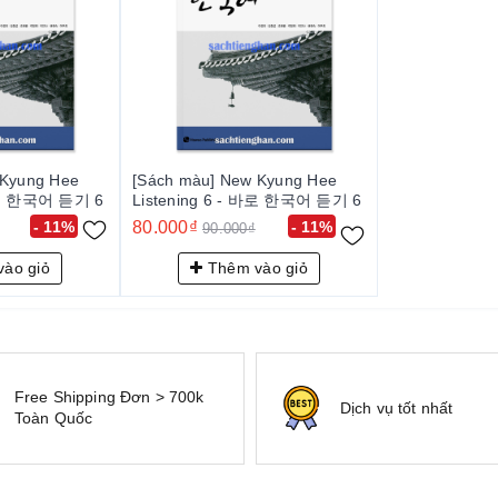
 Kyung Hee
[Sách màu] New Kyung Hee
 바로 한국어 듣기 6
Listening 6 - 바로 한국어 듣기 6
- 11%
80.000₫
- 11%
90.000₫
ào giỏ
Thêm vào giỏ
Free Shipping Đơn > 700k
Dịch vụ tốt nhất
Toàn Quốc