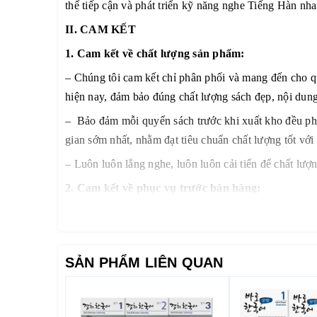
thể tiếp cận và phát triển kỹ năng nghe Tiếng Hàn nha
II. CAM KẾT
1. Cam kết về chất lượng sản phẩm:
– Chúng tôi cam kết chỉ phân phối và mang đến cho qu
hiện nay, đảm bảo đúng chất lượng sách đẹp, nội dung 
– Bảo đảm mỗi quyển sách trước khi xuất kho đều phải 
gian sớm nhất, nhằm đạt tiêu chuẩn chất lượng tốt với
– Luôn luôn lắng nghe, luôn luôn cải tiến để chất lượ
2. Cam kết về phục vụ trước bán hàng:
Đội ngũ tư vấn viên của chúng tôi sẽ tư vấn thông ti
cầu… nhằm giảm thiểu tối đa mức đầu tư của quý khá
3. Cam kết về phục vụ sau bán hàng:
SẢN PHẨM LIÊN QUAN
– Giao hàng nhanh và đúng thời gian theo yêu cầu.
– Tư vấn học tiếng Hàn và hướng dẫn thi TOPIK miễ