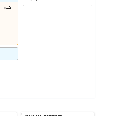
n thiết
i