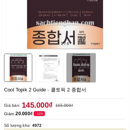
1
/
6
Xem thêm
ảnh
Cool Topik 2 Guide - 쿨토픽 2 종합서
145.000₫
Giá bán:
165.000₫
20.000₫
Giảm
- 12%
Số lượng kho:
4972