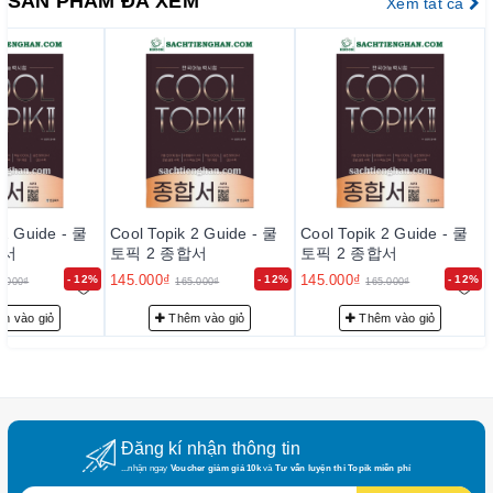
SẢN PHẨM ĐÃ XEM
Xem tất cả
- 유형 2 글 구성하기
3) 읽기 영역
- 유형 1 알맞은 문법 고르기
- 유형 2 의미가 비슷한 표현 고르기5
- 유형 3 제목 이해하기
- 유형 4 세부 내용 파악하기
- 유형 5 중심 내용 파악하기
- 유형 6 글의 관계 찾기
 2 Guide - 쿨
- 유형 7 문맥에 알맞은 표현 찾기
Cool Topik 2 Guide - 쿨
Cool Topik 2 Guide - 쿨
합서
토픽 2 종합서
토픽 2 종합서
- 유형 8 필자/등장인물의 태도, 심정 파악하기
145.000₫
145.000₫
- 12%
- 12%
- 12%
5.000₫
165.000₫
165.000₫
정답 및 해설
m vào giỏ
Thêm vào giỏ
Thêm vào giỏ
책 속의 책
- 제1회 실전모의고사
- 제2회 실전모의고사
Đăng kí nhận thông tin
...nhận ngay
Voucher giảm giá 10k
và
Tư vấn luyện thi Topik miễn phí