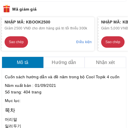
Mã giảm giá
NHẬP MÃ: KBOOK2500
NHẬP MÃ: K
Giảm 2500 VNĐ cho đơn hàng giá trị tối thiểu 300k
Giảm 5,000 VNĐ c
Sao chép
Điều kiện
Sao chép
Mô tả
Hướng dẫn
Nhận xét
Cuốn sách hướng dẫn và đề năm trong bộ Cool Topik 4 cuốn
Năm xuất bản : 01/09/2021
Số trang: 404 trang
Mục lục:
목차
머리말
일러두기