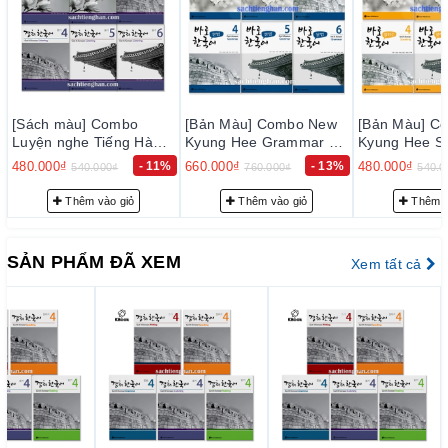
[Bản Màu] Combo New
[Bản Màu] Combo New
[Bản M
Hàn
Kyung Hee Grammar 1-
Kyung Hee Speaking 1-
Kyung H
 한국어
6 - 바로 한국어 문법 1-6
6 - 바로 한국어 말하기 1-
- 바로 
- 11%
660.000₫
- 13%
480.000₫
- 11%
480.000₫
760.000₫
540.000₫
6
Thêm vào giỏ
Thêm vào giỏ
SẢN PHẨM ĐÃ XEM
Xem tất cả