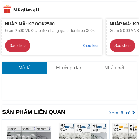
Mã giảm giá
NHẬP MÃ: KBOOK2500
NHẬP MÃ: K
Giảm 2500 VNĐ cho đơn hàng giá trị tối thiểu 300k
Giảm 5,000 VNĐ c
Sao chép
Điều kiện
Sao chép
Mô tả
Hướng dẫn
Nhận xét
SẢN PHẨM LIÊN QUAN
Xem tất cả