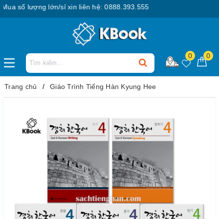
 số lượng lớn/sỉ xin liên hệ: 0888.393.555
0
0
Trang chủ
Giáo Trình Tiếng Hàn Kyung Hee