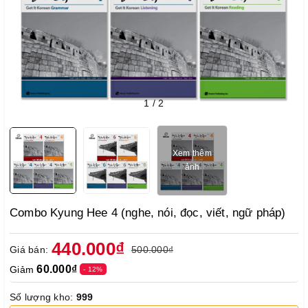
1
/
2
Xem thêm
ảnh
Combo Kyung Hee 4 (nghe, nói, đọc, viết, ngữ pháp)
440.000₫
Giá bán:
500.000₫
60.000₫
Giảm
- 12%
Số lượng kho:
999