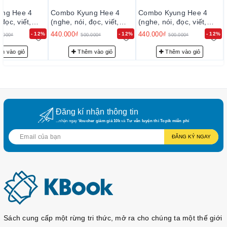
ng Hee 4
Combo Kyung Hee 4
Combo Kyung Hee 4
 đọc, viết,
(nghe, nói, đọc, viết,
(nghe, nói, đọc, viết,
ngữ pháp)
ngữ pháp)
440.000₫
440.000₫
- 12%
- 12%
- 12%
0.000₫
500.000₫
500.000₫
m vào giỏ
Thêm vào giỏ
Thêm vào giỏ
Đăng kí nhận thông tin
...nhận ngay
Voucher giảm giá 10k
và
Tư vấn luyện thi Topik miễn phí
ĐĂNG KÝ NGAY
Sách cung cấp một rừng tri thức, mở ra cho chúng ta một thế giới