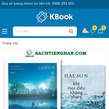
 số lượng lớn/sỉ xin liên hệ: 0888.393.555
0
0
Trang chủ