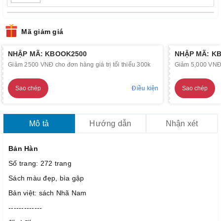
Mã giảm giá
NHẬP MÃ: KBOOK2500
NHẬP MÃ: K
Giảm 2500 VNĐ cho đơn hàng giá trị tối thiểu 300k
Giảm 5,000 VNĐ c
Sao chép
Điều kiện
Sao chép
Mô tả
Hướng dẫn
Nhận xét
Bản Hàn
Số trang: 272 trang
Sách màu đẹp, bìa gập
Bản việt: sách Nhã Nam
-------------