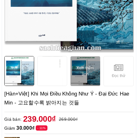
1
/
15
Xem thêm
ảnh
Đọc thử
[Hàn+Việt] Khi Mọi Điều Không Như Ý - Đại Đức Hae
Min - 고요할수록 밝아지는 것들
239.000₫
Giá bán:
269.000₫
30.000₫
Giảm
- 11%