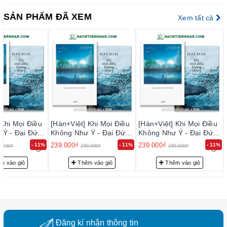
고들며 나와 상대를 들여다볼 수 있는 기회를 제공하고, 5장에서
는 현대인들의 고질병이 된 ‘외로움’을 주제로 우리가 외로운 이
SẢN PHẨM ĐÃ XEM
Xem tất cả
유, 외로움에서 벗어나는 방법, 새로운 고독의 시대를 맞는 우리의
자세 등에 대해 이야기한다. 6장에는 독자들이 고요 속에서 깨어
있는 투명한 침묵을 만나기를, 마음의 본성을 찾기를 바라는 저자
의 간절한 바람을 담았다.
저자는 이 책에서 고요한 가운데 깨어있는 ‘적적성성寂寂惺惺’이
라는 옛 선사들의 경험에서 나온 지혜의 말을 전하고자 한다. 마음
이 고요해졌을 때 지금 상황과 내 마음을 천천히 살펴본다면 고요
속의 지혜가 답을 줄 것이라고 이야기하면서 복잡하고 소란한 세
 Khi Mọi Điều
[Hàn+Việt] Khi Mọi Điều
[Hàn+Việt] Khi Mọi Điều
상 속에서 나 자신을 잃어가는 사람들에게 내가 누구인지, 진짜 하
 Ý - Đại Đức
Không Như Ý - Đại Đức
Không Như Ý - Đại Đức
 - 고요할수록 밝
Hae Min - 고요할수록 밝
Hae Min - 고요할수록 밝
고 싶은 일은 무엇인지 찾아갈 수 있는 길을 안내해준다.
239.000₫
239.000₫
- 11%
- 11%
- 11%
9.000₫
269.000₫
269.000₫
들
아지는 것들
아지는 것들
--------------------
m vào giỏ
Thêm vào giỏ
Thêm vào giỏ
Khi Mọi Điều Không Như Ý
Bạn đã bao giờ cảm thấy như cuộc sống liên tục thử thách
bạn, khiến bạn phải không ngừng vật lộn để vượt qua những
khó khăn và thất bại bất ngờ?
Đăng kí nhận thông tin
Từ nỗi mất mát, đau khổ và cô đơn của những trải nghiệm