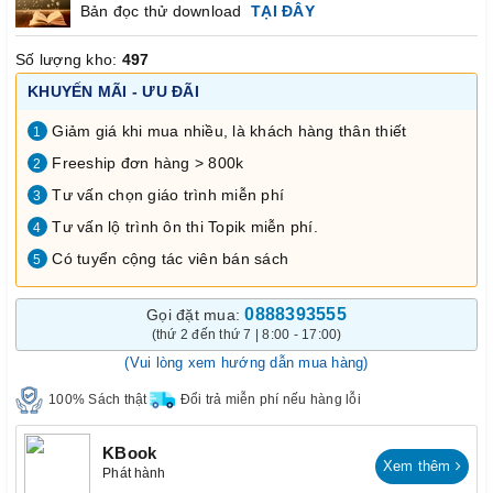
Bản đọc thử download
TẠI ĐÂY
Số lượng kho:
497
KHUYẾN MÃI - ƯU ĐÃI
Giảm giá khi mua nhiều, là khách hàng thân thiết
1
Freeship đơn hàng > 800k
2
Tư vấn chọn giáo trình miễn phí
3
Tư vấn lộ trình ôn thi Topik miễn phí.
4
Có tuyển cộng tác viên bán sách
5
0888393555
Gọi đặt mua:
(thứ 2 đến thứ 7 | 8:00 - 17:00)
(Vui lòng xem hướng dẫn mua hàng)
100% Sách thật
Đổi trả miễn phí nếu hàng lỗi
KBook
Xem thêm
Phát hành