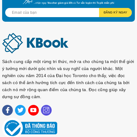
...nhận ngay
Voucher giảm giá 10k
và
Tư vấn luyện thi Topik miễn phí
không như ý - trong cuốn sách ấm áp này - Đại đức Hae Min
ĐĂNG KÝ NGAY
ân cần dẫn dắt chúng ta tới nhận thức rằng những khoảnh
khắc ấy thực sự có thể là cơ hội hiếm có để khám phá bản
thân, đóng vai trò là bước đệm cho những điều lớn lao hơn
trong cuộc sống.
Khi cuộc sống trở nên bận rộn và khó khăn, hãy tặng cho bản
thân món quà đặc biệt là dừng lại. Dừng lại một lát, nhắm mắt
và bước lùi một bước. Hãy quan sát xem cơ thể bạn đang cảm
Sách cung cấp một rừng tri thức, mở ra cho chúng ta một thế giới
thấy như thế nào và lắng nghe tâm trí bạn đang nói gì lúc này,
ý tưởng mới dưới góc nhìn và suy nghĩ của người khác. Một
như thể bạn đang nhìn mình trong gương vậy.
nghiên cứu năm 2014 của Đại học Toronto cho thấy, việc đọc
sách có thể ảnh hưởng tích cực đến tính cách của chúng ta bởi
cách nó mở rộng quan điểm của chúng ta. Đọc cũng giúp xây
dựng sự đồng cảm.