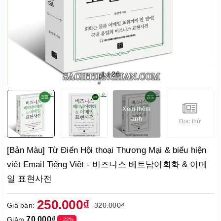
1
/
26
Xem thêm
ảnh
Đọc thử
[Bản Màu] Từ Điển Hội thoại Thương Mại & biểu hiện
viết Email Tiếng Việt - 비즈니스 베트남어회화 & 이메
일 표현사전
250.000₫
Giá bán:
320.000₫
70.000₫
Giảm
- 22%