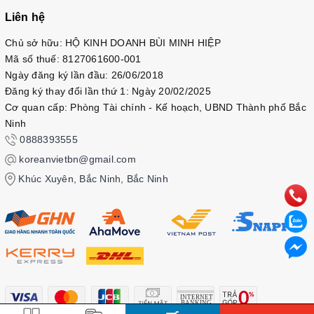
Chapter 5: Giao tiếp với đồng nghiệp
Liên hệ
• Phát triển bản thân
Chủ sở hữu: HỘ KINH DOANH BÙI MINH HIỆP
• Thăng tiến
Mã số thuế: 8127061600-001
• Trò chuyện nhảm nhí
Ngày đăng ký lần đầu: 26/06/2018
• Hoạt động sau giờ làm việc
Đăng ký thay đổi lần thứ 1: Ngày 20/02/2025
• Xin lỗi
Cơ quan cấp: Phòng Tài chính - Kế hoạch, UBND Thành phố Bắc
• Cảm ơn
Ninh
• Trả lời ngắn gọn
0888393555
PHẦN 3: ĐIỆN THOẠI Chapter 1: Công việc với điện thoại
• Nhận cuộc gọi
koreanvietbn@gmail.com
• Gọi điện
Khúc Xuyên, Bắc Ninh, Bắc Ninh
• Kết nối cuộc gọi
• Hỏi thăm qua điện thoại
• Mục đích cuộc gọi
• Hệ thống tự động
• Kết thúc cuộc gọi
Chapter 2: Để lại tin nhắn
• Tin nhắn khi vắng mặt
• Nghe tin nhắn khi vắng mặt