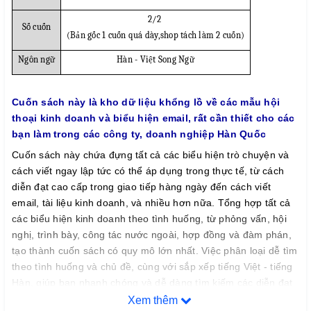
2/2
Số cuốn
(Bản gốc 1 cuốn quá dày,shop tách làm 2 cuốn)
Ngôn ngữ
Hàn - Việt Song Ngữ
Cuốn sách này là kho dữ liệu khổng lồ về các mẫu hội
thoại kinh doanh và biểu hiện email, rất cần thiết cho các
bạn làm trong các công ty, doanh nghiệp Hàn Quốc
Cuốn sách này chứa đựng tất cả các biểu hiện trò chuyện và
cách viết ngay lập tức có thể áp dụng trong thực tế, từ cách
diễn đạt cao cấp trong giao tiếp hàng ngày đến cách viết
email, tài liệu kinh doanh, và nhiều hơn nữa. Tổng hợp tất cả
các biểu hiện kinh doanh theo tình huống, từ phỏng vấn, hội
nghị, trình bày, công tác nước ngoài, hợp đồng và đàm phán,
tạo thành cuốn sách có quy mô lớn nhất. Việc phân loại dễ tìm
theo tình huống và chủ đề, cùng với sắp xếp tiếng Việt - tiếng
Hàn, giúp bạn nhanh chóng và dễ dàng tìm kiếm các diễn đạt
mà bạn muốn trên Internet.
Xem thêm