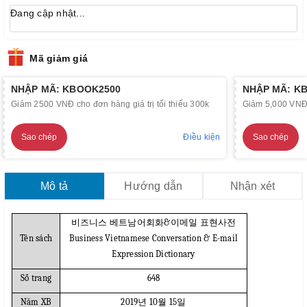
Đang cập nhật...
Mã giảm giá
NHẬP MÃ: KBOOK2500
NHẬP MÃ: K
Giảm 2500 VNĐ cho đơn hàng giá trị tối thiểu 300k
Giảm 5,000 VNĐ c
Sao chép
Điều kiện
Sao chép
Mô tả
Hướng dẫn
Nhận xét
비즈니스 베트남어회화&이메일 표현사전
Tên sách
Business Vietnamese Conversation & E-mail
Expression Dictionary
Số trang
648
Năm XB
2019년 10월 15일