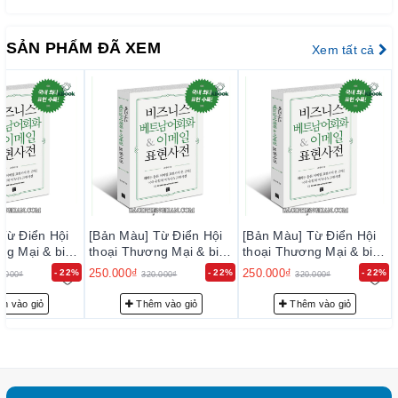
Cuốn sách cũng bao gồm các mẫu câu thực tế và ví dụ minh
họa, giúp bạn áp dụng chúng vào các tình huống thực tế một
SẢN PHẨM ĐÃ XEM
Xem tất cả
cách linh hoạt. Hãy nhanh chóng thu thập các mẹo để tự nhiên
học kỹ năng truyền thông kinh doanh!
MỤC LỤC
PHẦN 0: VĂN HÓA KINH DOANH VÀ ỨNG XỬ Ở VIỆT NAM
1. Văn hóa kinh doanh cơ bản
2. Etiquette ăn uống và văn hóa rượu
3. Quà kinh doanh hiệu quả
4. Những điều cần biết về văn hóa kinh doanh
Từ Điển Hội
[Bản Màu] Từ Điển Hội
[Bản Màu] Từ Điển Hội
5. Những lưu ý trong giao tiếp ở Việt Nam
Mại & biểu
thoại Thương Mại & biểu
thoại Thương Mại & biểu
mail Tiếng
hiện viết Email Tiếng
hiện viết Email Tiếng
PHẦN 1: BUỔI PHỎNG VẤN Chapter 1: Thăm dò và giới thiệu
250.000₫
250.000₫
- 22%
- 22%
- 22%
0.000₫
320.000₫
320.000₫
Việt - 비즈니스 베트남어
Việt - 비즈니스 베트남어
bản thân
메일 표현사전
회화 & 이메일 표현사전
회화 & 이메일 표현사전
m vào giỏ
Thêm vào giỏ
Thêm vào giỏ
• Gặp gỡ đầu tiên
• Giới thiệu bản thân
• Tính cách
• Ưu điểm và kỹ năng đặc biệt
• Nhược điểm