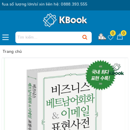
 số lượng lớn/sỉ xin liên hệ: 0888.393.555
0
0
Trang chủ