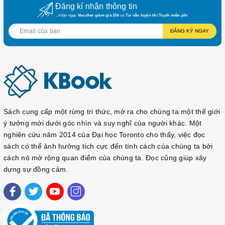
Đăng kí nhận thông tin
• Hoạt động giải trí
...nhận ngay
Voucher giảm giá 10k
và
Tư vấn luyện thi Topik miễn phí
Chapter 2: Học vấn và kinh nghiệm làm việc
• Ngành học và giới thiệu trường
ĐĂNG KÝ NGAY
• Kinh nghiệm làm việc
Chapter 3: Kỹ năng và thông tin đặc biệt
• Yêu cầu ứng tuyển
• Kỹ năng và khả năng
• Mục tiêu và hoài bão
• Bằng cấp liên quan đến kỹ thuật
Sách cung cấp một rừng tri thức, mở ra cho chúng ta một thế giới
• Châm ngôn và triết lý
ý tưởng mới dưới góc nhìn và suy nghĩ của người khác. Một
Chapter 4: Ý kiến và câu hỏi khác
nghiên cứu năm 2014 của Đại học Toronto cho thấy, việc đọc
• Ý kiến về công ty
sách có thể ảnh hưởng tích cực đến tính cách của chúng ta bởi
• Dự kiến lương
cách nó mở rộng quan điểm của chúng ta. Đọc cũng giúp xây
• Tình trạng ứng tuyển
dựng sự đồng cảm.
• Xác nhận thông tin
• Đưa ra quyết định
• Hỏi nhà tuyển dụng
PHẦN 2: CÔNG VIỆC VĂN PHÒNG Chapter 1: Biểu đạt liên
quan đến công việc