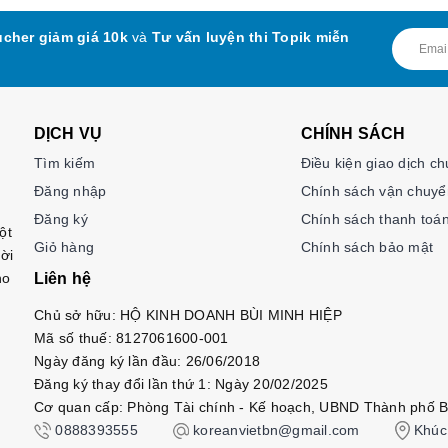
cher giảm giá 10k
và
Tư vấn luyện thi Topik miễn
DỊCH VỤ
CHÍNH SÁCH
Tìm kiếm
Điều kiện giao dịch c
Đăng nhập
Chính sách vận chuyể
Đăng ký
Chính sách thanh toá
ột
Giỏ hàng
Chính sách bảo mật
ời
ho
Liên hệ
Chủ sở hữu: HỘ KINH DOANH BÙI MINH HIỆP
Mã số thuế: 8127061600-001
Ngày đăng ký lần đầu: 26/06/2018
Đăng ký thay đổi lần thứ 1: Ngày 20/02/2025
Cơ quan cấp: Phòng Tài chính - Kế hoạch, UBND Thành phố B
0888393555
koreanvietbn@gmail.com
Khúc 