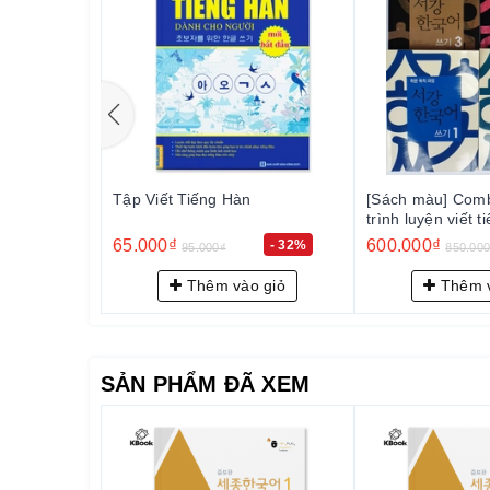
K Giáo
Tập Viết Tiếng Hàn
[Sách màu] Comb
jong 5 - 세
trình luyện viết 
Sogang - 서강
65.000₫
600.000₫
- 16%
- 32%
95.000₫
850.00
 giỏ
Thêm vào giỏ
Thêm v
SẢN PHẨM ĐÃ XEM