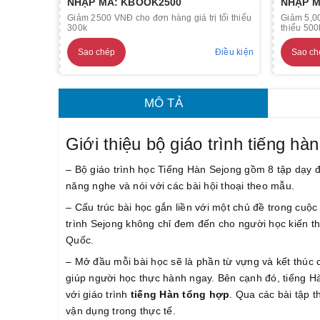
NHẬP MÃ: KBOOK2500
NHẬP M
Giảm 2500 VNĐ cho đơn hàng giá trị tối thiểu
Giảm 5,00
300k
thiểu 500
Sao chép
Điều kiện
Sao ch
MÔ TẢ
Giới thiệu bộ giáo trình tiếng hà
– Bộ giáo trình học Tiếng Hàn Sejong gồm 8 tập dạy 
năng nghe và nói với các bài hội thoại theo mẫu.
– Cấu trúc bài học gắn liền với một chủ đề trong cuộ
trình Sejong không chỉ đem đến cho người học kiến 
Quốc.
– Mở đầu mỗi bài học sẽ là phần từ vựng và kết thúc 
giúp người học thực hành ngay. Bên cạnh đó, tiếng H
với giáo trình
tiếng Hàn tổng hợp
. Qua các bài tập
vận dụng trong thực tế.