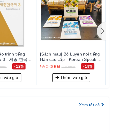
o trình tiếng
[Sách màu] Bộ Luyện nói tiếng
Sách Tiếng 
tập 3 - 세종 한국어
Hàn cao cấp - Korean Speaking
Advance
550.000₫
1.000.000
- 12%
- 19%
000₫
680.000₫
 vào giỏ
Thêm vào giỏ
Th
Xem tất cả