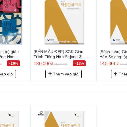
o bộ giáo
[BẢN MÀU ĐẸP] SGK Giáo
[Sách màu] Giá
tiếng Hàn
Trình Tiếng Hàn Sejong 3 - 세
Hàn Sejong 
 한국어 쓰기
종 한국어 3
3
130.000₫
140.000₫
- 29%
- 13%
0₫
150.000₫
160.
ào giỏ
Thêm vào giỏ
Thêm