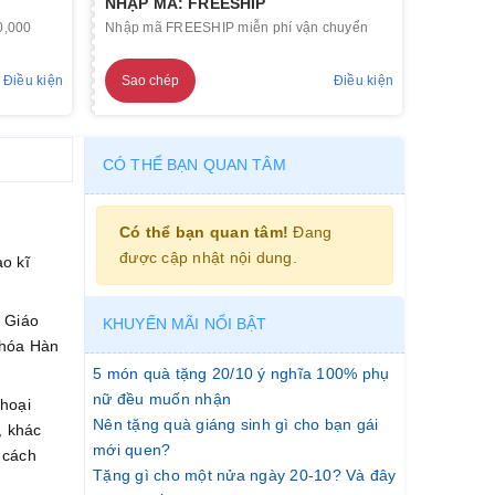
NHẬP MÃ: FREESHIP
0,000
Nhập mã FREESHIP miễn phí vận chuyển
Điều kiện
Sao chép
Điều kiện
CÓ THỂ BẠN QUAN TÂM
Có thể bạn quan tâm!
Đang
được cập nhật nội dung.
ào kĩ
. Giáo
KHUYẾN MÃI NỔI BẬT
 hóa Hàn
5 món quà tặng 20/10 ý nghĩa 100% phụ
nữ đều muốn nhận
thoại
Nên tặng quà giáng sinh gì cho bạn gái
, khác
mới quen?
 cách
Tặng gì cho một nửa ngày 20-10? Và đây