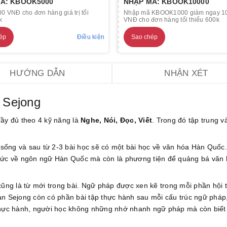
Ã: KBOOK5000
NHẬP MÃ: KBOOK10000
0 VNĐ cho đơn hàng giá trị tối
Nhập mã KBOOK1000 giảm ngay 1
k
VNĐ cho đơn hàng tối thiểu 600k
ép
Điều kiện
Sao chép
HƯỚNG DẪN
NHẬN XÉT
n Sejong
đầy đủ theo 4 kỹ năng là
Nghe, Nói, Đọc, Viết
. Trong đó tập trung v
c sống và sau từ 2-3 bài học sẽ có một bài học về văn hóa Hàn Quốc
thức về ngôn ngữ Hàn Quốc mà còn là phương tiện để quảng bá văn
cũng là từ mới trong bài. Ngữ pháp được xen kẽ trong mỗi phần hội 
àn Sejong còn có phần bài tập thực hành sau mỗi cấu trúc ngữ pháp
 thực hành, người học không những nhớ nhanh ngữ pháp mà còn biết