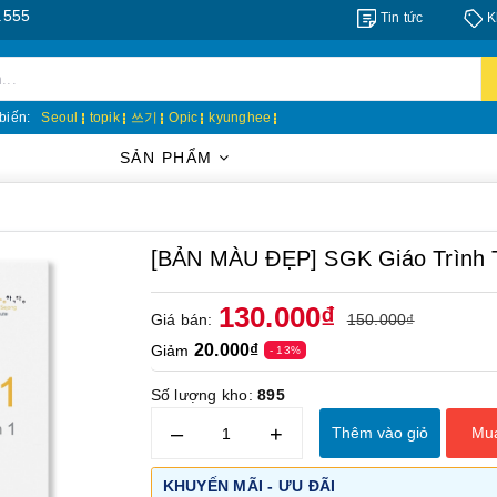
Tin tức
K
biến:
Seoul
topik
쓰기
Opic
kyunghee
SẢN PHẨM
[BẢN MÀU ĐẸP] SGK Giáo Trình
130.000₫
Giá bán:
150.000₫
20.000₫
Giảm
- 13%
Số lượng kho:
895
–
+
Thêm vào giỏ
Mu
KHUYẾN MÃI - ƯU ĐÃI