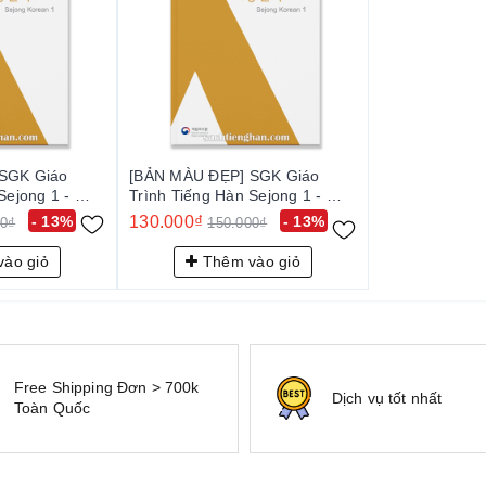
SGK Giáo
[BẢN MÀU ĐẸP] SGK Giáo
Sejong 1 - 세
Trình Tiếng Hàn Sejong 1 - 세
종 한국어 1
- 13%
130.000₫
- 13%
00₫
150.000₫
ào giỏ
Thêm vào giỏ
Free Shipping Đơn > 700k
Dịch vụ tốt nhất
Toàn Quốc