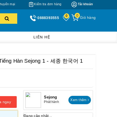
huyến mại
Kiểm tra đơn hàng
Tài khoản
0
0
Giỏ hàng
0888393555
LIÊN HỆ
 Tiếng Hàn Sejong 1 - 세종 한국어 1
Sejong
Xem thêm
a ngay
Phát hành
Đang cập nhật...