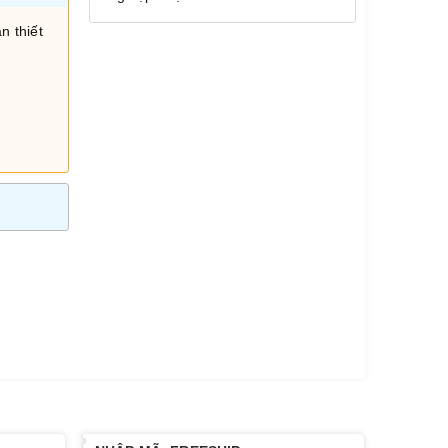
n thiết
i