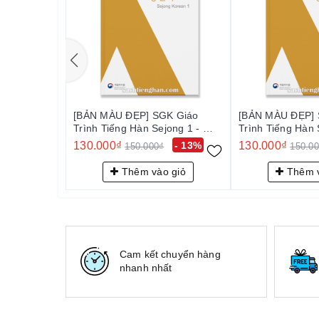
[BẢN MÀU ĐẸP] SGK Giáo
[BẢN MÀU ĐẸP] 
Trình Tiếng Hàn Sejong 1 - 세
Trình Tiếng Hàn 
종 한국어 1
종 한국어 1
130.000₫
- 13%
130.000₫
150.000₫
150.0
Thêm vào giỏ
Thêm v
Cam kết chuyển hàng
nhanh nhất