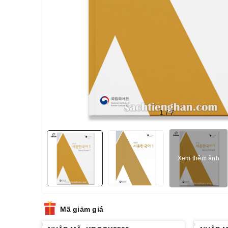
1
/
7
Xem thêm ảnh
Mã giảm giá