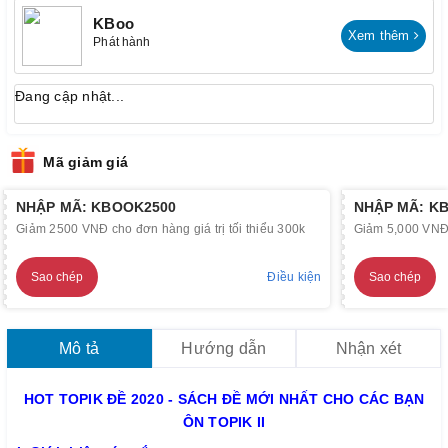
KBoo
Xem thêm
Phát hành
Đang cập nhật...
Mã giảm giá
NHẬP MÃ: KBOOK2500
NHẬP MÃ: K
Giảm 2500 VNĐ cho đơn hàng giá trị tối thiểu 300k
Giảm 5,000 VNĐ c
Sao chép
Điều kiện
Sao chép
Mô tả
Hướng dẫn
Nhận xét
HOT TOPIK ĐỀ 2020 - SÁCH ĐỀ MỚI NHẤT CHO CÁC BẠN
ÔN TOPIK II