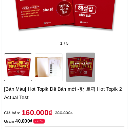
1
/
5
Xem thêm
ảnh
[Bản Màu] Hot Topik Đề Bản mới -핫 토픽 Hot Topik 2
Actual Test
160.000₫
Giá bán:
200.000₫
40.000₫
Giảm
- 20%