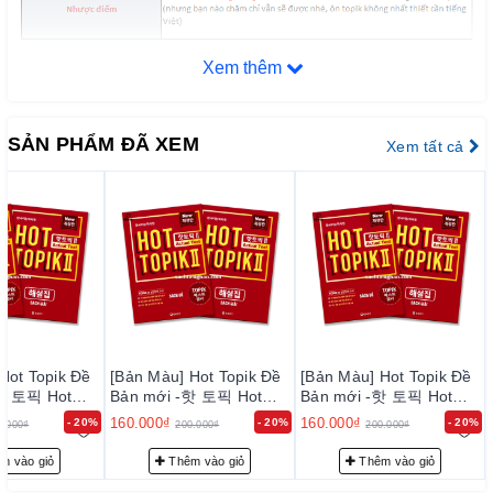
II . Hỗ trợ và tư vấn chọn sách / học thi
Xem thêm
KBook với kinh nghiệm 6 năm bán sách tiếng Hàn, sách ôn
Topik (2015) với
đội ngũ Admin, tư vấn viên Topik 6 là
SẢN PHẨM ĐÃ XEM
Xem tất cả
phiên dịch viên trong công ty Samsung
, luôn sẵn sàng tư
vấn cho quý khách:
- Đầu sách thi phù hợp nhất với cấp độ của bạn
- Tư vấn lộ trình, những bí kíp, mẹo ôn luyện và đi thi đạt
thành tích tốt nhất
Hãy liên hệ
Fanpage:
https://www.facebook.com/KBookSachtienghan/
(KBook - Sách Tiếng Hàn _ để được tư vấn nhiệt tình nhất
24/24/7
Hot Topik Đề
[Bản Màu] Hot Topik Đề
[Bản Màu] Hot Topik Đề
-핫 토픽 Hot
Bản mới -핫 토픽 Hot
Bản mới -핫 토픽 Hot
Hotline: 0888.393.555
ual Test
Topik 2 Actual Test
Topik 2 Actual Test
160.000₫
160.000₫
- 20%
- 20%
- 20%
0.000₫
200.000₫
200.000₫
m vào giỏ
Thêm vào giỏ
Thêm vào giỏ