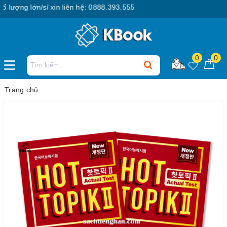
ợng lớn/sỉ xin liên hệ: 0888.393.555
0
0
Trang chủ