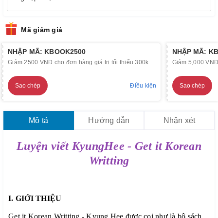
Mã giảm giá
NHẬP MÃ: KBOOK2500
NHẬP MÃ: K
Giảm 2500 VNĐ cho đơn hàng giá trị tối thiểu 300k
Giảm 5,000 VNĐ c
Sao chép
Điều kiện
Sao chép
Mô tả
Hướng dẫn
Nhận xét
Luyện viết KyungHee - Get it Korean
Writting
I. GIỚI THIỆU
Get it Korean Writting - Kyung Hee được coi như là bộ sách