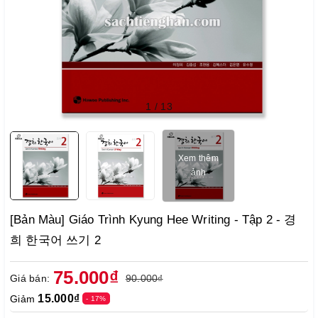
1
/
13
Xem thêm
ảnh
[Bản Màu] Giáo Trình Kyung Hee Writing - Tập 2 - 경
희 한국어 쓰기 2
75.000₫
Giá bán:
90.000₫
15.000₫
Giảm
- 17%