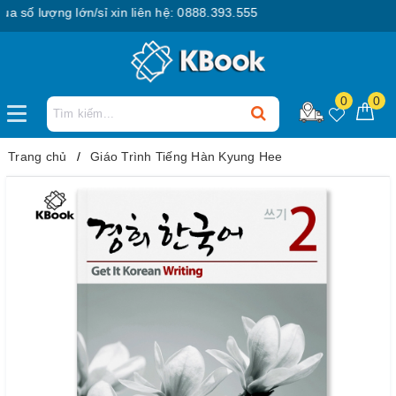
ố lượng lớn/sỉ xin liên hệ: 0888.393.555
0
0
Trang chủ
Giáo Trình Tiếng Hàn Kyung Hee