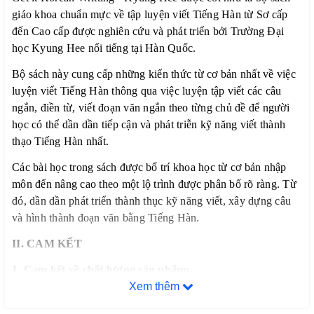
giáo khoa chuẩn mực về tập luyện viết Tiếng Hàn từ Sơ cấp
đến Cao cấp được nghiên cứu và phát triển bởi Trường Đại
học Kyung Hee nổi tiếng tại Hàn Quốc.
Bộ sách này cung cấp những kiến thức từ cơ bản nhất về việc
luyện viết Tiếng Hàn thông qua việc luyện tập viết các câu
ngắn, điền từ, viết đoạn văn ngắn theo từng chủ đề để người
học có thể dần dần tiếp cận và phát triễn kỹ năng viết thành
thạo Tiếng Hàn nhất.
Các bài học trong sách được bố trí khoa học từ cơ bản nhập
môn đến nâng cao theo một lộ trình được phân bố rõ ràng. Từ
đó, dần dần phát triển thành thục kỹ năng viết, xây dựng câu
và hình thành đoạn văn bằng Tiếng Hàn.
II. CAM KẾT
1. Cam kết về chất lượng sản phẩm:
Xem thêm
– Chúng tôi cam kết chỉ phân phối và mang đến cho quý
khách hàng những đầu sách tiếng Hàn chất lượng tốt nhất trên