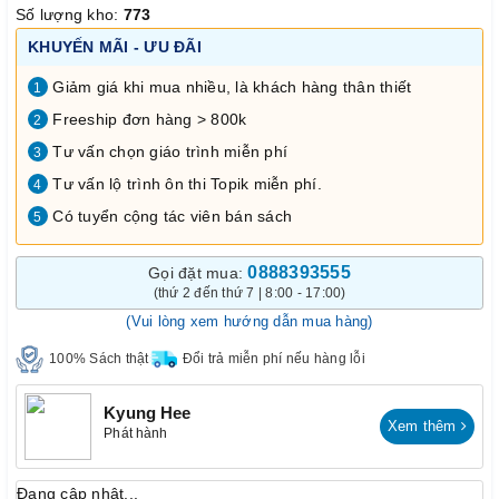
Số lượng kho:
773
KHUYẾN MÃI - ƯU ĐÃI
Giảm giá khi mua nhiều, là khách hàng thân thiết
1
Freeship đơn hàng > 800k
2
Tư vấn chọn giáo trình miễn phí
3
Tư vấn lộ trình ôn thi Topik miễn phí.
4
Có tuyển cộng tác viên bán sách
5
0888393555
Gọi đặt mua:
(thứ 2 đến thứ 7 | 8:00 - 17:00)
(Vui lòng xem hướng dẫn mua hàng)
100% Sách thật
Đổi trả miễn phí nếu hàng lỗi
Kyung Hee
Xem thêm
Phát hành
Đang cập nhật...