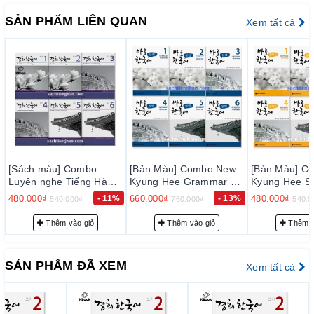
thị trường hiện nay, đảm bảo đúng chất lượng sách đẹp, nội
SẢN PHẨM LIÊN QUAN
Xem tất cả
dung rõ ràng và đầy đủ chi tiết.
– Bảo đảm mỗi quyển sách trước khi xuất kho đều phải qua
thực hiện kiểm tra kỹ lưỡng để loại trừ sự cố có thể xảy ra
trong thời gian sớm nhất, nhằm đạt tiêu chuẩn chất lượng tốt
với độ tin cậy cao, thoả mãn nhu cầu của khách hàng.
– Luôn luôn lắng nghe, luôn luôn cải tiến để chất lượng của
sản phẩm và dịch vụ ngày càng tốt hơn.
[Bản Màu] Combo New
[Bản Màu] Combo New
[Bản Màu] C
2. Cam kết về phục vụ trước bán hàng:
Kyung Hee Grammar 1-
Kyung Hee Speaking 1-
Kyung Hee Li
어
6 - 바로 한국어 문법 1-6
6 - 바로 한국어 말하기 1-
- 바로 한국어 
660.000₫
- 13%
480.000₫
- 11%
480.000₫
760.000₫
540.000₫
600.0
Đội ngũ tư vấn viên của chúng tôi sẽ tư vấn thông tin trước
6
bán hàng cho quý khách những sự lựa chọn phù hợp nhất với
Thêm vào giỏ
Thêm vào giỏ
Thêm v
nhu cầu… nhằm giảm thiểu tối đa mức đầu tư của quý khách.
3. Cam kết về phục vụ sau bán hàng:
SẢN PHẨM ĐÃ XEM
Xem tất cả
– Giao hàng nhanh và đúng thời gian theo yêu cầu.