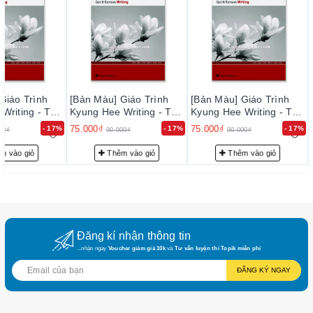
– Tư vấn học tiếng Hàn và hướng dẫn thi TOPIK miễn phí
cho khách hàng.
– Quý khách được hưởng chính sách CSKH thân thiết.
III. PHƯƠNG THỨC VẬN CHUYỂN
1. Khi đặt hàng tại website của chúng tôi, khách hàng
Giáo Trình
[Bản Màu] Giáo Trình
[Bản Màu] Giáo Trình
được đảm bảo sử dụng dịch vụ tốt nhất, uy tín nhất: đặt hàng
Writing - Tập
Kyung Hee Writing - Tập
Kyung Hee Writing - Tập
한국어 쓰기 2
2 - 경희 한국어 쓰기 2
2 - 경희 한국어 쓰기 2
nhanh chóng, theo dõi đơn hàng qua giao diện quản lý
75.000₫
75.000₫
- 17%
- 17%
- 17%
00₫
90.000₫
90.000₫
2. Sách được gửi qua các đơn vị giao hàng uy tín :
m vào giỏ
Thêm vào giỏ
Thêm vào giỏ
giaohangnhanh.vn, giao hàng tiết kiệm....
3. Thời gian giao hàng trung bình từ 2~ 7 ngày tùy theo
khu vực, vùng miền.... Ví dụ: đến Hà Nội trung bình 2~4
ngày, HCM 3~ 5 ngày...
Đăng kí nhận thông tin
...nhận ngay
Voucher giảm giá 10k
và
Tư vấn luyện thi Topik miễn phí
4. Chi phí vận chuyển : chi phí về HN nội thành khoảng
ĐĂNG KÝ NGAY
30k, về HCM nội thành khoảng 50k, về các tỉnh xa, huyện, xã
xa có thể thêm 1 chút .