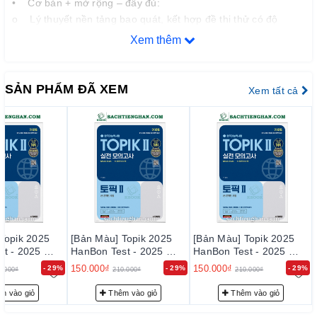
• Cơ bản + mở rộng – đầy đủ:
o Lý thuyết nền tảng bao quát, kết hợp đề thi thử có độ
“thật” cao (3 đề + 5 đề + 4 đề viết) .
Xem thêm
• Giải thích đa ngôn ngữ (Hàn – Anh – Trung – Nhật), giúp
người học dễ hiểu nội dung .
• Cấu trúc logic, phân mục rõ ràng: dễ theo dõi – học từng
SẢN PHẨM ĐÃ XEM
Xem tất cả
phần một – rất khoa học và logic .
⚠️ Nhược điểm
• Khối lượng lớn (~1.234 trang, 3.332g):
o Gợi ý chỉ phù hợp với người học nghiêm túc, không phù
hợp để tự học nhanh hoặc mang theo khi di chuyển .
Topik 2025
[Bản Màu] Topik 2025
[Bản Màu] Topik 2025
st - 2025 한
HanBon Test - 2025 한
HanBon Test - 2025 한
 TOPIK
국어능력시험 TOPIK
국어능력시험 TOPIK
150.000₫
150.000₫
- 29%
- 29%
- 29%
0.000₫
210.000₫
210.000₫
실전 모의고사 +
2(토픽2) 실전 모의고사 +
2(토픽2) 실전 모의고사 +
험
온라인 시험
온라인 시험
m vào giỏ
Thêm vào giỏ
Thêm vào giỏ