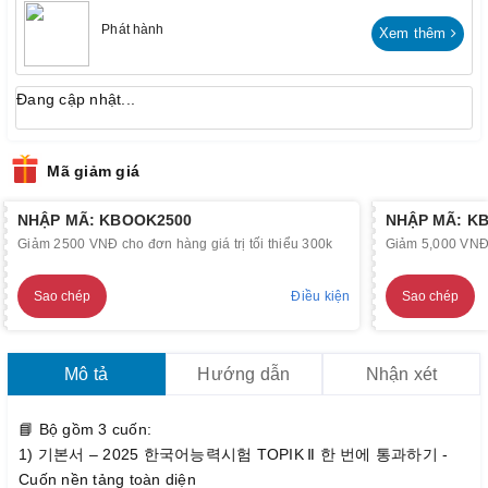
Phát hành
Xem thêm
Đang cập nhật...
Mã giảm giá
NHẬP MÃ: KBOOK2500
NHẬP MÃ: K
Giảm 2500 VNĐ cho đơn hàng giá trị tối thiểu 300k
Giảm 5,000 VNĐ c
Sao chép
Điều kiện
Sao chép
Mô tả
Hướng dẫn
Nhận xét
📘 Bộ gồm 3 cuốn:
1) 기본서 – 2025 한국어능력시험 TOPIK Ⅱ 한 번에 통과하기 -
Cuốn nền tảng toàn diện