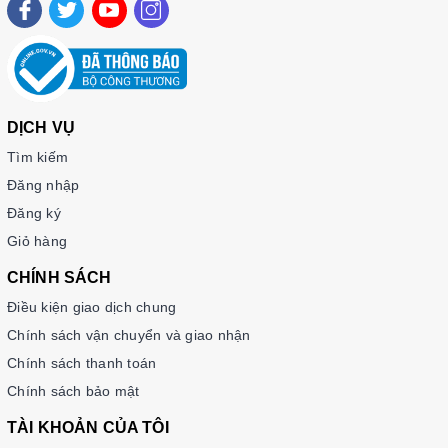
🎗 Sách gồm 5 đề thi được tác giả xây dựng theo cấu trúc đề
thi chuẩn. Sách Hot Topik II – Bộ đề thi Topik Level 3,4,5,6
(Kèm CD) gồm có nhiều bài thi ở nhiều cấp độ, sách có đáp án
nên bạn có thể kiểm tra được trình độ của mình
🎗 Sách kèm đáp án phía sau để người giải tự đối chiếu kết
DỊCH VỤ
quả và kiểm tra được trình độ năng lực Hàn ngữ của mình.
Tìm kiếm
Đăng nhập
Đăng ký
Giỏ hàng
CHÍNH SÁCH
Điều kiện giao dịch chung
Chính sách vận chuyển và giao nhận
Chính sách thanh toán
Chính sách bảo mật
TÀI KHOẢN CỦA TÔI