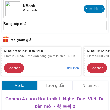
KBook
Xem thêm
Phát hành
Đang cập nhật...
Mã giảm giá
NHẬP MÃ: KBOOK2500
NHẬP MÃ: K
Giảm 2500 VNĐ cho đơn hàng giá trị tối thiểu 300k
Giảm 5,000 VNĐ c
Sao chép
Điều kiện
Sao chép
Mô tả
Hướng dẫn
Nhận xét
Combo 4 cuốn Hot topik II Nghe, Đọc, Viết, Đề
bản mới - 핫 토픽 2