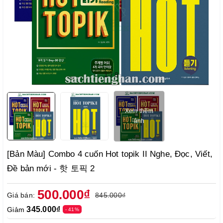
1
/
9
Xem thêm
ảnh
[Bản Màu] Combo 4 cuốn Hot topik II Nghe, Đọc, Viết,
Đề bản mới - 핫 토픽 2
500.000₫
Giá bán:
845.000₫
345.000₫
Giảm
- 41%