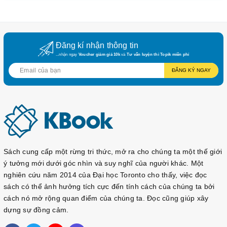
🎗 Hot Topik II ( 읽기) được thiết kế để phân tích các bài đọc
được trình bày sau khi sắp xếp lại theo từng thể loại và chủ
đề. Từ đó đưa ra được những chiến lược học tập và giải quyết
đề thi Topik phù hợp với người học.
Đăng kí nhận thông tin
🎗 Cuốn sách cũng đặt ra 2 đề thi mô phỏng để người học có
...nhận ngay
Voucher giảm giá 10k
và
Tư vấn luyện thi Topik miễn phí
thể tự kiểm tra khả năng của mình.
ĐĂNG KÝ NGAY
🎗 Ngoài ra, nội dung sách còn bao gồm những phần: ngữ
pháp, từ vựng, cách diễn đạt, tục ngữ, quán dụng ngữ thường
được sử dụng trong bài thi Topik.
🎗 Trong bản update version mới 2019, nội dung sách đã được
cải biên thêm nhiều dạng đề mẫu sát với hình thức đề thi Topik
trong thời gian gần đây. Đặc biệt là cuốn từ vựng nhỏ đi kèm
sách đã có phiên dịch nghĩa từ ra Tiếng Việt. Giúp các bạn dễ
Sách cung cấp một rừng tri thức, mở ra cho chúng ta một thế giới
dàng tra cứu từ vựng hơn.
ý tưởng mới dưới góc nhìn và suy nghĩ của người khác. Một
📚 HOT TOPIK II_LUYỆN ĐỀ ( Sách màu đẹp)
nghiên cứu năm 2014 của Đại học Toronto cho thấy, việc đọc
sách có thể ảnh hưởng tích cực đến tính cách của chúng ta bởi
🎗 Sách Hot Topik II – Sách Luyện giải đề thi Topik Level
cách nó mở rộng quan điểm của chúng ta. Đọc cũng giúp xây
3,4,5,6 (Kèm CD) trình độ trung cao cấp – Luyện giải đề là
dựng sự đồng cảm.
cách ôn thi Topik hiệu quả nhất, trong quá trình giải đề chúng
ta sẽ học thêm được từ vựng, ngữ pháp.