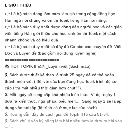
I. GIỚI THIỆU
👉 Là bộ sách đang làm mưa làm gió trong cộng đồng học
Hàn ngữ nói chung và ôn thi Topik tiếng Hàn nói riêng.
👉 Là bộ sách duy nhất được đông đảo người học và các giáo
viên tiếng Hàn giới thiệu cho học sinh ôn thi Topik một cách
nhanh chóng và có hiệu quả.
👉 Là bộ sách duy nhất có đầy đủ Combo các chuyên đề: Viết,
Đọc và Luyện đề (bao gồm nội dung luyện nghe)
=======================
📚 HOT TOPIK II 쓰기_Luyện viết (Sách màu)
🎗 Sách được thiết kế theo lộ trình 25 ngày để có thể hoàn
thành môn viết ( đối với các bạn đang học Topik trình độ sơ
cấp I thì mất nhiều thời gian hơn chút^^).
🎗 Mỗi ngày sẽ cung cấp khá nhiều kiến thức. Ví dụ: ngày 1
đưa ra kiến thức, ngữ pháp, biểu hiện,... Sang ngày 2 sẽ là áp
dụng vào bài tập (lộ trình có ở mục lục của sách).
🎗 Hướng dẫn đầy đủ cách giải đề Topik II từ câu 51-54.
🎗 Sách chú ý vào kỹ năng làm bài nhiều hơn là đưa ra bài văn
mẫu.