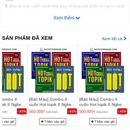
🎗 Đây là một cuốn sách khá hay, không thể thiếu trong tủ sách
ôn luyện thi Topik của các mem đang chuẩn bị cho kỳ thi Topik
Xem thêm
sắp tới.
🎗 Kiến thức trong sách khá nhiều và được phân chia, bố cục
nội dung rõ ràng. Nội dung các phần từ vựng, ngữ pháp, biểu
SẢN PHẨM ĐÃ XEM
Xem tất cả
hiện câu phù hợp với từng dạng đề. Bài tập áp dụng rất nhiều,
có phần chú ý là những lỗi sai thường gặp và cách sửa lại sao
cho phù hợp. Đây là điểm đặc biệt mà những sách khác ít
nhắc đến.
🎗 Trong bản update version mới 2019, nội dung sách đã được
cải biên thêm nhiều dạng đề mẫu sát với hình thức đề thi Topik
trong thời gian gần đây. Đặc biệt, là bổ sung thêm nhiều dạng
đề, mẫu câu gợi ý viết cho câu 53 trong đề thi Topik.
📚 HOT TOPIK II 읽기_Luyện đọc (Sách màu)
 Combo 4
[Bản Màu] Combo 4
[Bản Màu] Combo 4
pik II Nghe,
cuốn Hot topik II Nghe,
cuốn Hot topik II Nghe,
🎗 Hot Topik II ( 읽기) là một cuốn giáo trình cho phép người
 Đề bản mới -
Đọc, Viết, Đề bản mới -
Đọc, Viết, Đề bản mới -
500.000₫
500.000₫
- 41%
- 41%
- 41%
học nghiên cứu sâu hơn về chuyên đề ĐỌC trong kỳ thi Topik
5.000₫
845.000₫
845.000₫
핫 토픽 2
핫 토픽 2
bằng cách phân tích kỹ lưỡng vấn đề và nội dung bài đọc cũng
m vào giỏ
Thêm vào giỏ
Thêm vào giỏ
như cách tạo câu, cách viết và xây dựng đoạn văn.