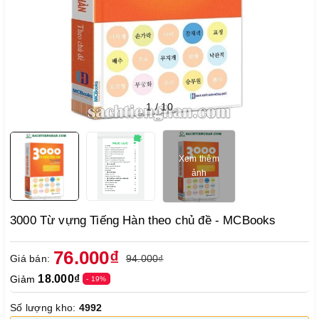
1
/
10
Xem thêm
ảnh
3000 Từ vựng Tiếng Hàn theo chủ đề - MCBooks
76.000₫
Giá bán:
94.000₫
18.000₫
Giảm
- 19%
Số lượng kho:
4992