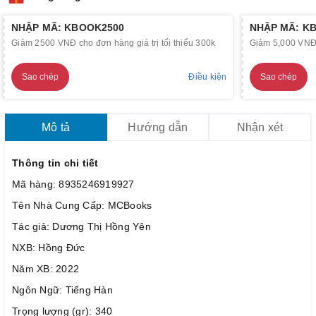
NHẬP MÃ: KBOOK2500
NHẬP MÃ: K
Giảm 2500 VNĐ cho đơn hàng giá trị tối thiểu 300k
Giảm 5,000 VNĐ c
Sao chép
Điều kiện
Sao chép
Mô tả
Hướng dẫn
Nhận xét
Thông tin chi tiết
Mã hàng: 8935246919927
Tên Nhà Cung Cấp: MCBooks
Tác giả: Dương Thị Hồng Yên
NXB: Hồng Đức
Năm XB: 2022
Ngôn Ngữ: Tiếng Hàn
Trọng lượng (gr): 340