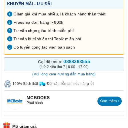
KHUYẾN MÃI - ƯU ĐÃI
Giảm giá khi mua nhiều, là khách hàng thân thiết
1
Freeship đơn hàng > 800k
2
Tư vấn chọn giáo trình miễn phí
3
Tư vấn lộ trình ôn thi Topik miễn phí.
4
Có tuyển cộng tác viên bán sách
5
0888393555
Gọi đặt mua:
(thứ 2 đến thứ 7 | 8:00 - 17:00)
(Vui lòng xem hướng dẫn mua hàng)
100% Sách thật
Đổi trả miễn phí nếu hàng lỗi
MCBOOKS
Xem thêm
Phát hành
Mã giảm giá