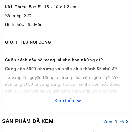
Kích Thước Bao Bì: 15 x 10 x 1.2 cm
Số trang: 320
Hình thức: Bìa Mềm
— — — — — — — —
GIỚI THIỆU NỘI DUNG
Cuốn sách này sẽ mang lại cho bạn những gì?
Cung cấp 3000 từ vựng và phân chia thành 85 chủ đề
Từ vựng là nguyên liệu quan trọng nhất của ngôn ngữ. Với
nền tảng 3000 từ vựng tiếng Hàn bạn có thể đọc hiểu được
đến 80% các văn bản. Cuốn sách phân chia 3000 từ vựng
thành 85 chủ đề và được sắp xếp theo trình tự từ sơ cấp đến
Xem thêm
cao cấp, kèm theo nhiều hình ảnh, chú thích và ví dụ minh
họa. Đặc biệt cuốn sách còn nhấn mạnh vào những từ đa
nghĩa hay đồng nghĩa mà không ít người học thường lúng túng
SẢN PHẨM ĐÃ XEM
Xem tất cả
trong cách sử dụng.