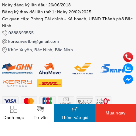
Ngày đăng ký lần đầu: 26/06/2018
• File nghe MP3 của sách xin làm theo hướng của tờ “Thank
Đăng ký thay đổi lần thứ 1: Ngày 20/02/2025
You” gửi cùng đơn hàng.
Cơ quan cấp: Phòng Tài chính - Kế hoạch, UBND Thành phố Bắc
• Nếu có bất cứ bất cứ sự không hài lòng nào xin liên hệ với
Ninh
shop. Shop cam kết sẽ giải quyết vấn đề một cách tốt nhất,
0888393555
đảm bảo quyền lợi của quý khách, làm cho quý khách hài lòng.
koreanvietbn@gmail.com
📞 Liên hệ: xin liên hệ qua kênh chát để được hỗ trợ. Shop sẽ
Khúc Xuyên, Bắc Ninh, Bắc Ninh
trả lời nhanh nhất có thể
Mua ngay
Danh mục
Tư vấn
Thêm vào giỏ
© Bản quyền thuộc về
Kbook
Cung cấp bởi
Sapo